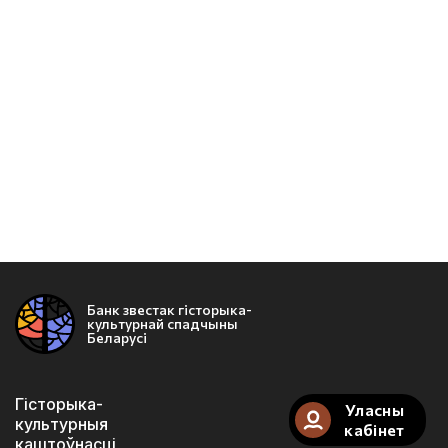
Банк звестак гісторыка-
культурнай спадчыны
Беларусі
Гісторыка-
Уласны
культурныя
кабінет
каштоўнасці