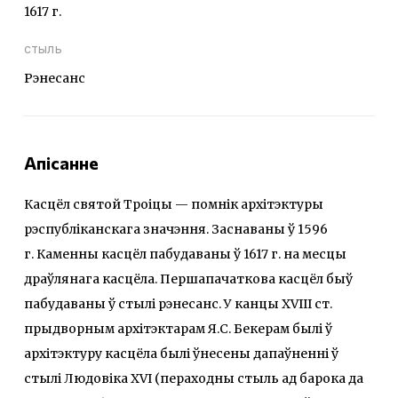
1617 г.
стыль
Рэнесанс
Апісанне
Касцёл святой Троіцы — помнік архітэктуры
рэспубліканскага значэння. Заснаваны ў 1596
г. Каменны касцёл пабудаваны ў 1617 г. на месцы
драўлянага касцёла. Першапачаткова касцёл быў
пабудаваны ў стылі рэнесанс. У канцы XVIII ст.
прыдворным архітэктарам Я.С. Бекерам былі ў
архітэктуру касцёла былі ўнесены дапаўненні ў
стылі Людовіка XVI (пераходны стыль ад барока да