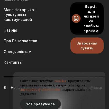
Версія
Мапа гісторыка-
для
культурных
людзей
каштоўнасцей
са
слабым
Навіны
зрокам
Пра Банк звестак
Зваротная
сувязь
Спецыялістам
Кантакты
Сайт выкарыстоўвае
cookies
. Працягваючы
праглядаць старонкі, вы даяце згоду на
Heritage.gov.by — гісторыка-культурныя каштоўнасці
апрацоўку файлаў cookie
і карыстальніцкіх
Беларусі
дадзеных.
2021-2026
Усё зразумела