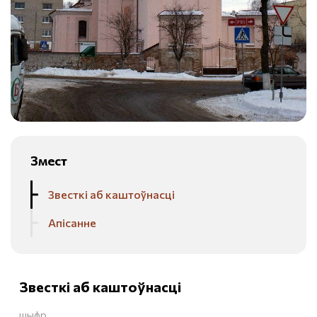
Змест
Звесткі аб каштоўнасці
Апісанне
Звесткі аб каштоўнасці
шыфр