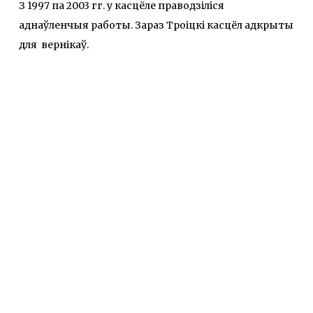
З 1997 па 2003 гг. у касцёле праводзіліся
аднаўленчыя работы. Зараз Троіцкі касцёл адкрыты
для вернікаў.