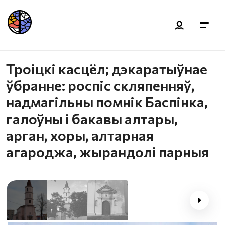
Троіцкі касцёл; дэкаратыўнае
ўбранне: роспіс скляпенняў,
надмагільны помнік Баспінка,
галоўны і бакавы алтары,
арган, хоры, алтарная
агароджа, жырандолі парныя