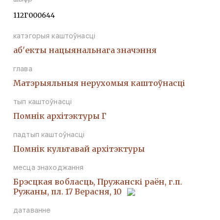
112Г000644
катэгорыя каштоўнасці
аб'екты нацыянальнага значэння
глава
Матэрыяльныя нерухомыя каштоўнасці
тып каштоўнасці
Помнiк архiтэктуры Г
падтып каштоўнасці
Помнiк культавай архiтэктуры
месца знаходжання
Брэсцкая вобласць, Пружанскі раён, г.п.
Ружаны, пл. 17 Верасня, 10
датаванне