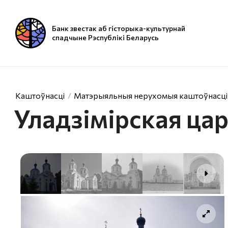
Банк звестак аб гісторыка-культурнай
спадчыне Рэспублікі Беларусь
Каштоўнасці
Матэрыяльныя нерухомыя каштоўнасці
Уладзімірская ца