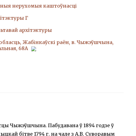
ныя нерухомыя каштоўнасці
iтэктуры Г
ьтавай архiтэктуры
обласць, Жабінкаўскі раён, в. Чыжэўшчына,
альная, 68А
ёсцы Чыжэўшчына. Пабудавана ў 1894 годзе ў
цкай бітве 1794 г. на чале з А.В. Суворавым