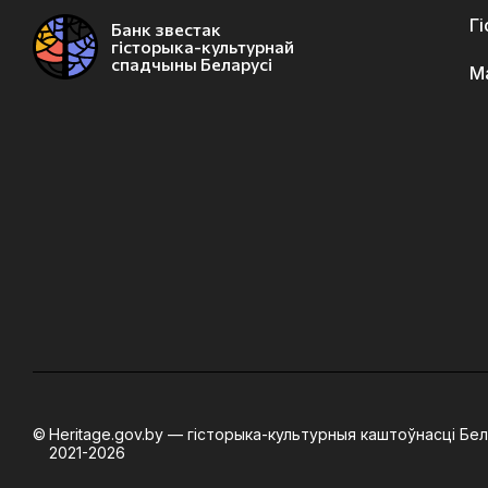
Г
Банк звестак
гісторыка-культурнай
спадчыны Беларусі
М
Heritage.gov.by — гісторыка-культурныя каштоўнасці Бел
2021-2026