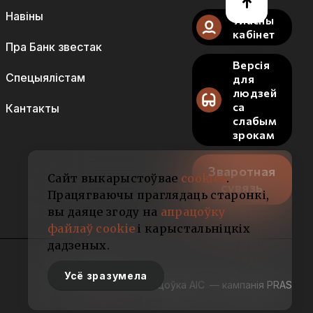
Навіны
Уласны
кабінет
Пра Банк звестак
Версія
Спецыялістам
для
людзей
са
Кантакты
слабым
зрокам
Зваротная
Сайт выкарыстоўвае
cookies
.
сувязь
Працягваючы праглядаць старонкі,
вы даяце згоду на
апрацоўку
файлаў cookie
і карыстальніцкіх
дадзеных.
Усё зразумела
Распрацоўка АІС
— кампанія PRAS