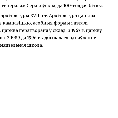
 генералам Серакоўскім, да 100-годдзя бітвы.
рхітэктуры ХVIII ст. Архітэктура царквы
уе кампазіцыю, асобныя формы і дэталі
 царква ператворана ў склад. З 1967 г. царкву
а. З 1989 да 1996 г. адбывалася аднаўленне
е нядзельная школа.