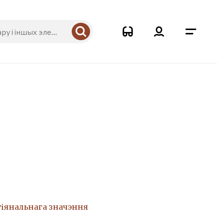
гіянальнага значэння