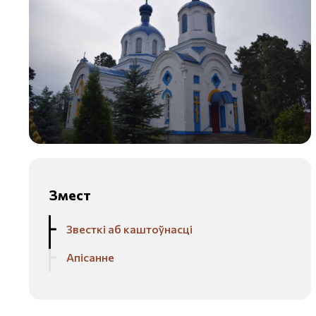
Змест
Звесткі аб каштоўнасці
Апісанне