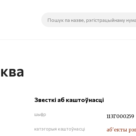
рква
Звесткі аб каштоўнасці
шыфр
113Г000259
катэгорыя каштоўнасці
аб'екты рэ