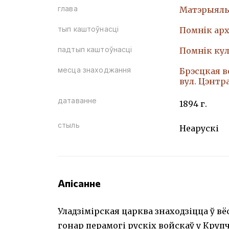
глава
Матэрыяль
тып каштоўнасці
Помнiк арх
падтып каштоўнасці
Помнiк кул
месца знаходжання
Брэсцкая в
вул. Цэнтр
датаванне
1894 г.
стыль
Неарускі
Апісанне
Уладзімірская царква знаходзіцца ў в
гонар перамогі рускіх войскаў у Крупчы