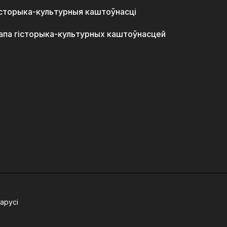
історыка-культурныя каштоўнасці
апа гісторыка-культурных каштоўнасцей
арусі