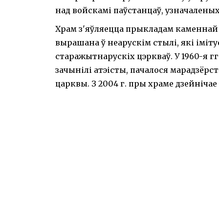
над войскамі паўстанцаў, узначаленых
Храм з'яўляецца прыкладам каменнай а
вырашана ў неарускім стылі, які іміт
старажытнарускіх цэркваў. У 1960-я гг.
зачынілі атэісты, пачалося марадзёрств
царквы. З 2004 г. пры храме дзейніча