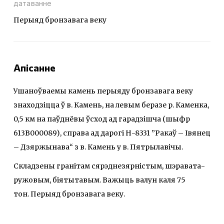
датаванне
Перыяд бронзавага веку
Апісанне
Ушаноўваемы камень перыяду бронзавага веку
знаходзіцца ў в. Камень, на левым беразе р. Каменка,
0,5 км на паўднёвы ўсход ад гарадзішча (шыфр
613В000089), справа ад дарогі Н-8331 ”Ракаў – Івянец
– Дзяржынава“ з в. Камень у в. Пятрылавічы.
Складзены гранітам сярэднезярністым, шэравата-
ружовым, біятытавым. Важыць валун каля 75
тон. Перыяд бронзавага веку.