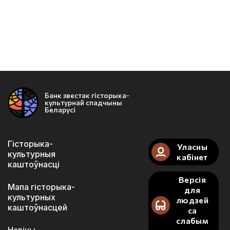
Банк звестак гісторыка-
культурнай спадчыны
Беларусі
Гісторыка-
Уласны
культурныя
кабінет
каштоўнасці
Версія
Мапа гісторыка-
для
культурных
людзей
каштоўнасцей
са
слабым