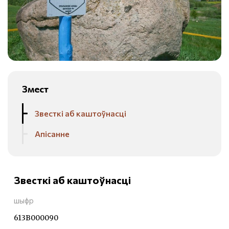
Змест
Звесткі аб каштоўнасці
Апісанне
Звесткі аб каштоўнасці
шыфр
613В000090