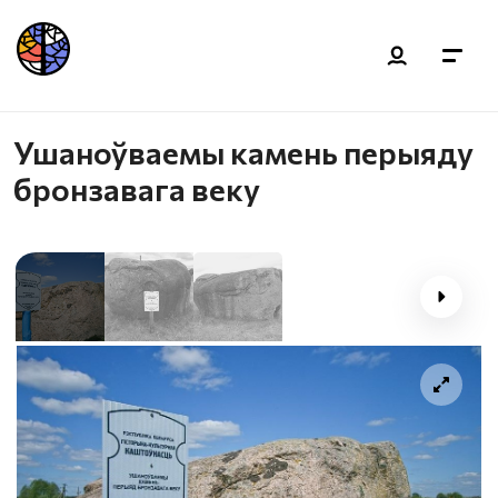
Ушаноўваемы камень перыяду
бронзавага веку