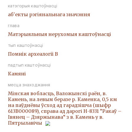
катэгорыя каштоўнасці
аб'екты рэгіянальнага значэння
глава
Матэрыяльныя нерухомыя каштоўнасці
тып каштоўнасці
Помнiк археалогii В
падтып каштоўнасці
Камяні
месца знаходжання
Мінская вобласць, Валожынскі раён, в.
Камень, на левым беразе р. Каменка, 0,5 км
на паўднёвы ўсход ад гарадзішча (шыфр
613В000089), справа ад дарогі Н-8331 ”Ракаў –
Івянец – Дзяржынава“ з в. Камень у в.
Пятрылавічы