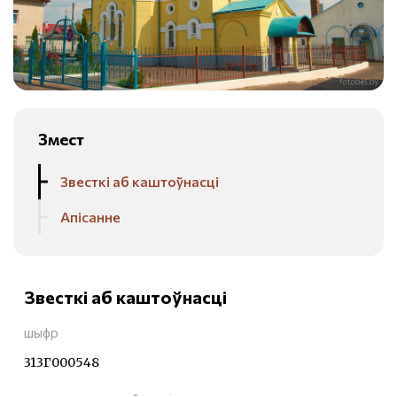
Змест
Звесткі аб каштоўнасці
Апісанне
Звесткі аб каштоўнасці
шыфр
313Г000548