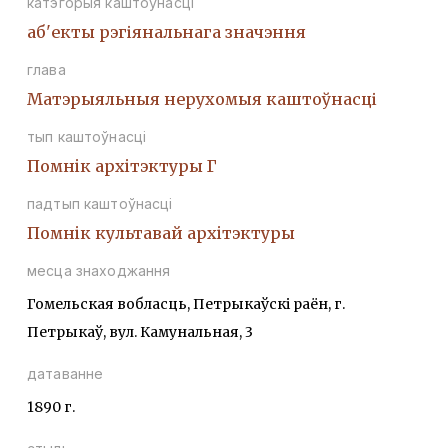
катэгорыя каштоўнасці
аб'екты рэгіянальнага значэння
глава
Матэрыяльныя нерухомыя каштоўнасці
тып каштоўнасці
Помнiк архiтэктуры Г
падтып каштоўнасці
Помнiк культавай архiтэктуры
месца знаходжання
Гомельская вобласць, Петрыкаўскі раён, г.
Петрыкаў, вул. Камунальная, 3
датаванне
1890 г.