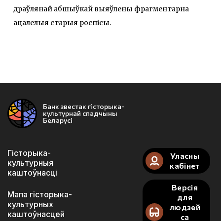
драўлянай абшыўкай выяўлены фрагментарна
ацалелыя старыя роспісы.
Банк звестак гісторыка-
культурнай спадчыны
Беларусі
Гісторыка-
Уласны
культурныя
кабінет
каштоўнасці
Версія
Мапа гісторыка-
для
культурных
людзей
каштоўнасцей
са