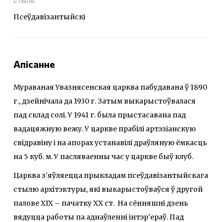
стыль
Псеўдавізантыйскі
Апісанне
Мураваная Увазнясенская царква пабудавана ў 1890
г., дзейнічала да 1930 г. Затым выкарыстоўвалася
пад склад солі. У 1941 г. была прыстасавана пад
вадацяжную вежу. У царкве прабілі артэзіанскую
свідравіну і на апорах устанавілі драўляную ёмкасць
на 5 куб. м. У пасляваенны час у царкве быў клуб.
Царква з’яўляецца прыкладам псеўдавізантыйскага
стылю архітэктуры, які выкарыстоўваўся ў другой
палове XIX – пачатку ХХ ст.
На сённяшні дзень
вядуцца работы па аднаўленні інтэр'ераў. Пад