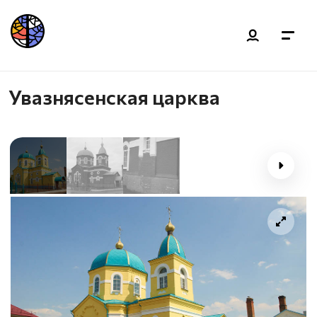
Увазнясенская царква