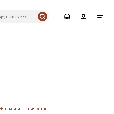
гіянальнага значэння