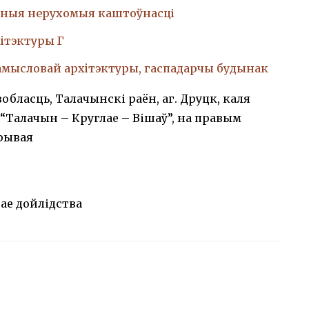
ныя нерухомыя каштоўнасці
iтэктуры Г
амысловай архiтэктуры, гаспадарчы будынак
вобласць, Талачынскі раён, аг. Друцк, каля
6 “Талачын – Круглае – Вішаў”, на правым
Крывая
ае дойлідства