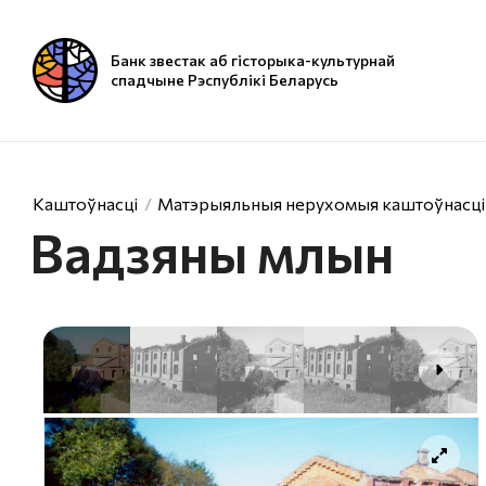
Банк звестак аб гісторыка-культурнай
спадчыне Рэспублікі Беларусь
Каштоўнасці
Матэрыяльныя нерухомыя каштоўнасці
Вадзяны млын