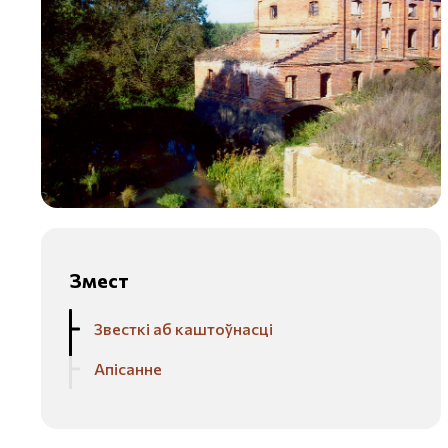
Змест
Звесткі аб каштоўнасці
Апісанне