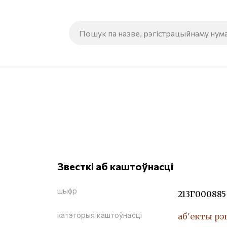
Звесткі аб каштоўнасці
шыфр
213Г000885
катэгорыя каштоўнасці
аб'екты рэ