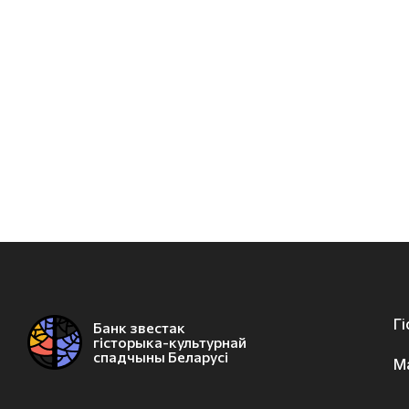
Г
Банк звестак
гісторыка-культурнай
спадчыны Беларусі
М