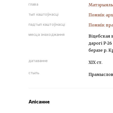
глава
Матэрыяль
тып каштоўнасці
Помнiк арх
падтып каштоўнасці
Помнiк пр
месца знаходжання
Віцебская 
дарогі Р-2
беразе р. 
датаванне
ХIХ ст.
стыль
Прамыслов
Апісанне