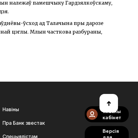
Млын належаў памешчыку Гардзялкоўскаму,
дзя.
паўднёвы-ўсход ад Талачына пры дарозе
най цэглы. Млын часткова разбураны,
Навіны
Уласны
кабінет
Пра Банк звестак
Версія
Спецыялістам
для