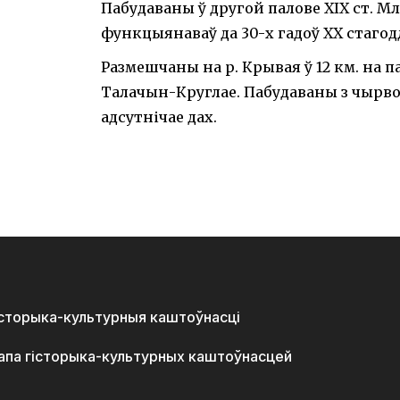
Пабудаваны ў другой палове XIX ст. 
функцыянаваў да 30-х гадоў XX стагод
Размешчаны на р. Крывая ў 12 км. на 
Талачын-Круглае. Пабудаваны з чырво
адсутнічае дах.
історыка-культурныя каштоўнасці
апа гісторыка-культурных каштоўнасцей