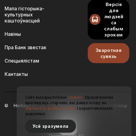
Версія
Мапа гісторыка-
для
культурных
людзей
каштоўнасцей
са
слабым
Навіны
зрокам
Пра Банк звестак
Зваротная
сувязь
Спецыялістам
Кантакты
Сайт выкарыстоўвае
cookies
. Працягваючы
праглядаць старонкі, вы даяце згоду на
Heritage.gov.by — гісторыка-культурныя каштоўнасці
апрацоўку файлаў cookie
і карыстальніцкіх
Беларусі
дадзеных.
2021-2026
Усё зразумела
Распрацоўка АІС