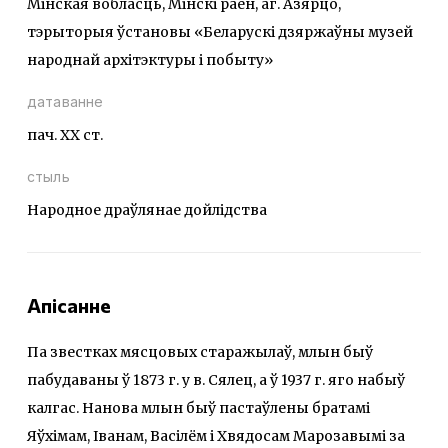
Мінская вобласць, Мінскі раён, аг. Азярцо,
тэрыторыя ўстановы «Беларускі дзяржаўны музей
народнай архітэктуры і побыту»
датаванне
пач. ХХ ст.
стыль
Народное драўлянае дойлідства
Апісанне
Па звестках мясцовых старажылаў, млын быў
пабудаваны ў 1873 г. у в. Сялец, а ў 1937 г. яго набыў
калгас. Нанова млын быў пастаўлены братамі
Яўхімам, Іванам, Васілём і Хвядосам Марозавымі за