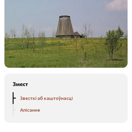
Змест
Звесткі аб каштоўнасці
Апісанне