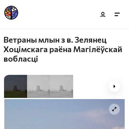
Ветраны млын з в. Зелянец
Хоцімскага раёна Магілёўскай
вобласці