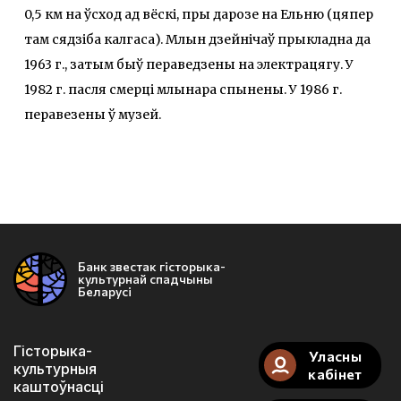
0,5 км на ўсход ад вёскі, пры дарозе на Ельню (цяпер
там сядзіба калгаса). Млын дзейнічаў прыкладна да
1963 г., затым быў пераведзены на электрацягу. У
1982 г. пасля смерці млынара спынены. У 1986 г.
перавезены ў музей.
Банк звестак гісторыка-
культурнай спадчыны
Беларусі
Гісторыка-
Уласны
культурныя
кабінет
каштоўнасці