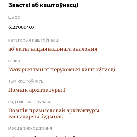
Звесткі аб каштоўнасці
шыфр
612Г000403
катэгорыя каштоўнасці
аб'екты нацыянальнага значэння
глава
Матэрыяльныя нерухомыя каштоўнасці
тып каштоўнасці
Помнiк архiтэктуры Г
падтып каштоўнасці
Помнiк прамысловай архiтэктуры,
гаспадарчы будынак
месца знаходжання