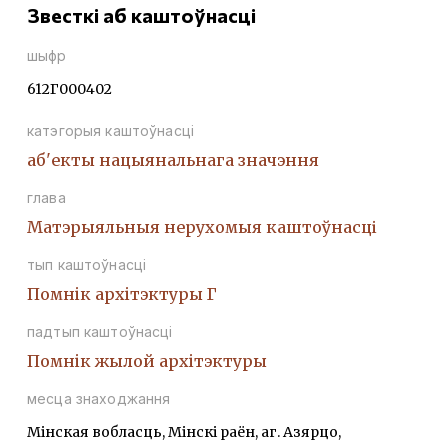
Звесткі аб каштоўнасці
шыфр
612Г000402
катэгорыя каштоўнасці
аб'екты нацыянальнага значэння
глава
Матэрыяльныя нерухомыя каштоўнасці
тып каштоўнасці
Помнiк архiтэктуры Г
падтып каштоўнасці
Помнiк жылой архiтэктуры
месца знаходжання
Мінская вобласць, Мінскі раён, аг. Азярцо,