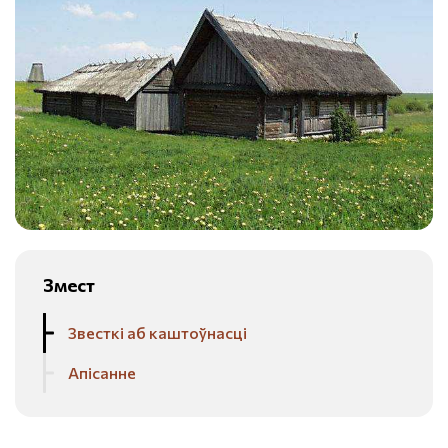
Змест
Звесткі аб каштоўнасці
Апісанне