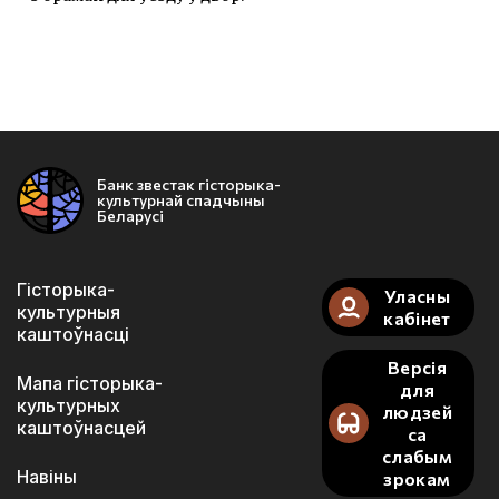
Банк звестак гісторыка-
культурнай спадчыны
Беларусі
Гісторыка-
Уласны
культурныя
кабінет
каштоўнасці
Версія
Мапа гісторыка-
для
культурных
людзей
каштоўнасцей
са
слабым
Навіны
зрокам