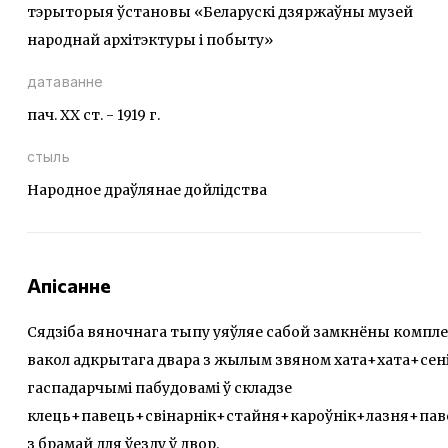
тэрыторыя ўстановы «Беларускі дзяржаўны музей
народнай архітэктуры і побыту»
датаванне
пач. ХХ ст. - 1919 г.
стыль
Народное драўлянае дойлідства
Апісанне
Сядзіба вяночнага тыпу уяўляе сабой замкнёны компл
вакол адкрытага двара з жылым звяном хата+хата+сені
гаспадарчымі пабудовамі ў складзе
клець+павець+свінарнік+стайня+кароўнік+лазня+пав
з брамай для ўезду ў двор.