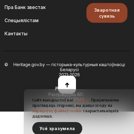
Пра Банк звестак
Зваротная
сувязь
Спецыялістам
Кантакты
Heritage.gov.by — гісторыка-культурныя каштоўнасці
Беларусі
2021-2026
Распрацоўка АІС
— кампанія PRAS
Сайт выкарыстоўвае
cookies
. Працягваючы
праглядаць старонкі, вы даяце згоду на
апрацоўку файлаў cookie
і карыстальніцкіх
дадзеных.
Усё зразумела