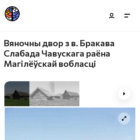
Вяночны двор з в. Бракава
Слабада Чавускага раёна
Магілёўскай вобласці