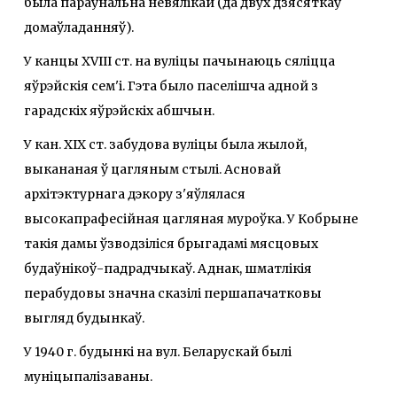
была параўнальна невялікай (да двух дзясяткаў
домаўладанняў).
У канцы XVIII ст. на вуліцы пачынаюць сяліцца
яўрэйскія сем'і. Гэта было паселішча адной з
гарадскіх яўрэйскіх абшчын.
У кан. ХІХ ст. забудова вуліцы была жылой,
выкананая ў цагляным стылі. Асновай
архітэктурнага дэкору з'яўлялася
высокапрафесійная цагляная муроўка. У Кобрыне
такія дамы ўзводзіліся брыгадамі мясцовых
будаўнікоў-падрадчыкаў. Аднак, шматлікія
перабудовы значна сказілі першапачатковы
выгляд будынкаў.
У 1940 г. будынкі на вул. Беларускай былі
муніцыпалізаваны.