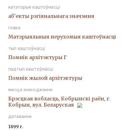
катэгорыя каштоўнасці
аб'екты рэгіянальнага значэння
глава
Матэрыяльныя нерухомыя каштоўнасці
тып каштоўнасці
Помнiк архiтэктуры Г
падтып каштоўнасці
Помнiк жылой архiтэктуры
месца знаходжання
Брэсцкая вобласць, Кобрынскі раён, г.
Кобрын, вул. Беларуская
датаванне
1899 г.