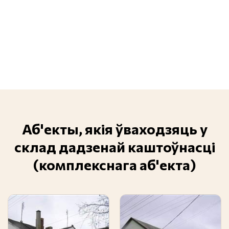
Аб'екты, якія ўваходзяць у
склад дадзенай каштоўнасці
(комплекснага аб'екта)