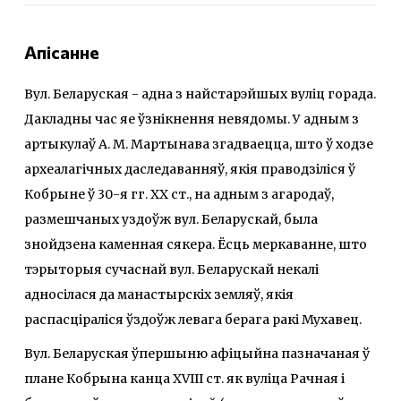
Апісанне
Вул. Беларуская - адна з найстарэйшых вуліц горада.
Дакладны час яе ўзнікнення невядомы. У адным з
артыкулаў А. М. Мартынава згадваецца, што ў ходзе
археалагічных даследаванняў, якія праводзіліся ў
Кобрыне ў 30-я гг. XX ст., на адным з агародаў,
размешчаных уздоўж вул. Беларускай, была
знойдзена каменная сякера. Ёсць меркаванне, што
тэрыторыя сучаснай вул. Беларускай некалі
адносілася да манастырскіх земляў, якія
распасціраліся ўздоўж левага берага ракі Мухавец.
Вул. Беларуская ўпершыню афіцыйна пазначаная ў
плане Кобрына канца XVIII ст. як вуліца Рачная і