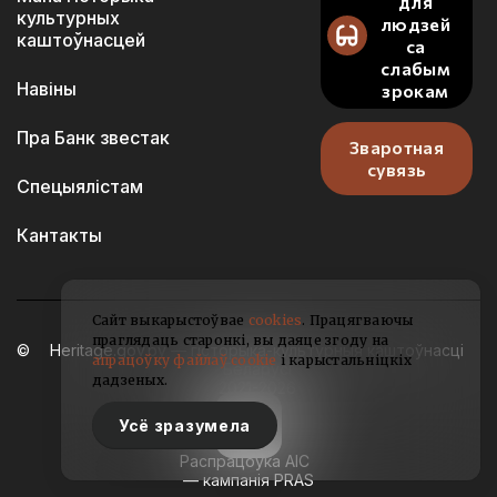
для
культурных
людзей
каштоўнасцей
са
слабым
Навіны
зрокам
Пра Банк звестак
Зваротная
сувязь
Спецыялістам
Кантакты
Сайт выкарыстоўвае
cookies
. Працягваючы
праглядаць старонкі, вы даяце згоду на
Heritage.gov.by — гісторыка-культурныя каштоўнасці
апрацоўку файлаў cookie
і карыстальніцкіх
Беларусі
дадзеных.
2021-2026
Усё зразумела
Распрацоўка АІС
— кампанія PRAS