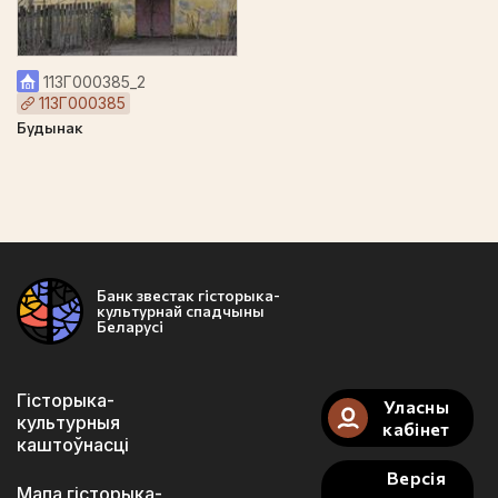
113Г000385_2
113Г000385
Будынак
Банк звестак гісторыка-
культурнай спадчыны
Беларусі
Гісторыка-
Уласны
культурныя
кабінет
каштоўнасці
Версія
Мапа гісторыка-