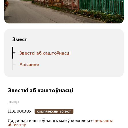
Змест
Звесткі аб каштоўнасці
Апісанне
Звесткі аб каштоўнасці
шыфр
113Г000385
комплексны аб’ект
Дадзеная каштоўнасць мае ў комплексе
некалькі
аб'ектаў