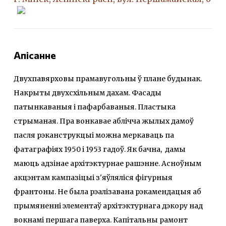
Апісанне
Двухпавярховы прамавугольны ў плане будынак.
Накрыты двухсхільным дахам. Фасады
патынкаваныя і пафарбаваныя. Пластыка
стрыманая. Пра вонкавае аблічча жылых дамоў
пасля рэканструкцыі можна меркаваць па
фатаграфіях 1950 і 1953 гадоў. Як бачна, дамы
маюць адзінае архітэктурнае рашэнне. Асноўным
акцэнтам кампазіцыі з'яўляліся фігурныя
франтоны. Не была рэалізавана рэкамендацыя аб
прымяненні элементаў архітэктурнага дэкору над
вокнамі першага паверха. Капітальны рамонт