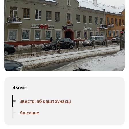
Змест
Звесткі аб каштоўнасці
Апісанне