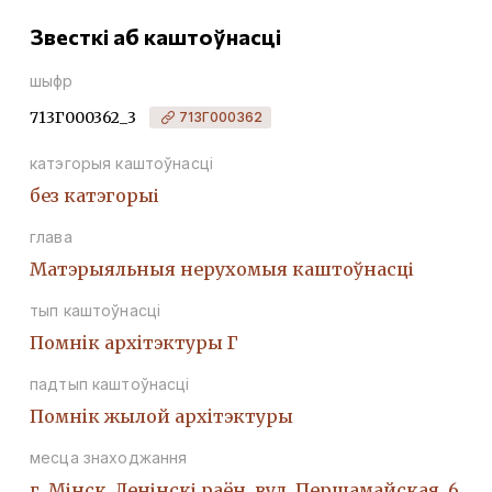
Звесткі аб каштоўнасці
шыфр
713Г000362_3
713Г000362
катэгорыя каштоўнасці
без катэгорыі
глава
Матэрыяльныя нерухомыя каштоўнасці
тып каштоўнасці
Помнiк архiтэктуры Г
падтып каштоўнасці
Помнiк жылой архiтэктуры
месца знаходжання
г. Мінск, Ленінскі раён, вул. Першамайская, 6