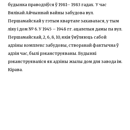
будынка праводзіўся ў 1981– 1983 гадах. У час
Вялікай Айчыннай вайны забудова вул.
Першамайскай у гэтым квартале захавалася, у тым
ліку і дом № 6. У 1945 – 1948 гг. ацалелыя дамы па вул.
Першамайскай, 2, 6, 8, 10, якія ўяўляюць сабой
адзіны комплекс забудовы, створанай фактычна ў
адзін час, былі рэканструяваны. Будынкі
рэканструяваліся як адзіны жылы дом для завода ім.
Кірава.