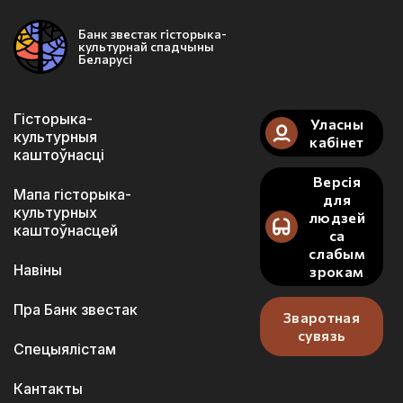
Банк звестак гісторыка-
культурнай спадчыны
Беларусі
Гісторыка-
Уласны
культурныя
кабінет
каштоўнасці
Версія
Мапа гісторыка-
для
культурных
людзей
каштоўнасцей
са
слабым
Навіны
зрокам
Пра Банк звестак
Зваротная
сувязь
Спецыялістам
Кантакты