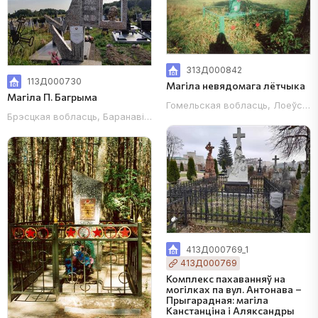
313Д000842
113Д000730
Магіла невядомага лётчыка
Магіла П. Багрыма
Гомельская вобласць, Лоеўскі ра
Брэсцкая вобласць, Баранавіцкі раён, аграгарадок Крошын, цэнтр
413Д000769_1
413Д000769
Комплекс пахаванняў на
могілках па вул. Антонава –
Прыгарадная: магіла
Канстанціна і Аляксандры