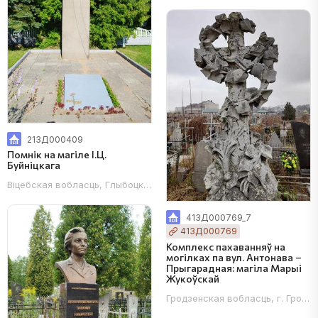
213Д000409
Помнік на магіле І.Ц.
Буйніцкага
Віцебская вобласць, Глыбоцкі раён, аг. Празарокі
413Д000769_7
413Д000769
Комплекс пахаванняў на
могілках па вул. Антонава –
Прыгарадная: магіла Марыі
Жукоўскай
Гродзенская вобласць, г. Гродна