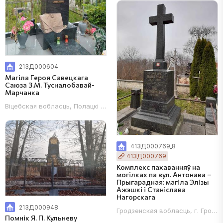
213Д000604
Магіла Героя Савецкага
Саюза З.М. Тусналобавай-
Марчанка
Віцебская вобласць, Полацкі раён, г. Полацк, вул. Гагарына, могіл
413Д000769_8
413Д000769
Комплекс пахаванняў на
могілках па вул. Антонава –
Прыгарадная: магіла Элізы
Ажэшкі і Станіслава
Нагорскага
213Д000948
Гродзенская вобласць, г. Гродна
Помнік Я. П. Кульневу