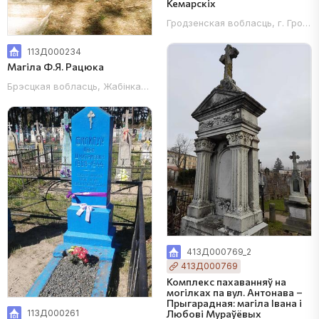
Кемарскіх
Гродзенская вобласць, г. Гродна
113Д000234
Магіла Ф.Я. Рацюка
Брэсцкая вобласць, Жабінкаўскі раён, в. Арэпічы, 1 км на захад ад
413Д000769_2
413Д000769
Комплекс пахаванняў на
могілках па вул. Антонава –
Прыгарадная: магіла Івана і
Любові Мураўёвых
113Д000261