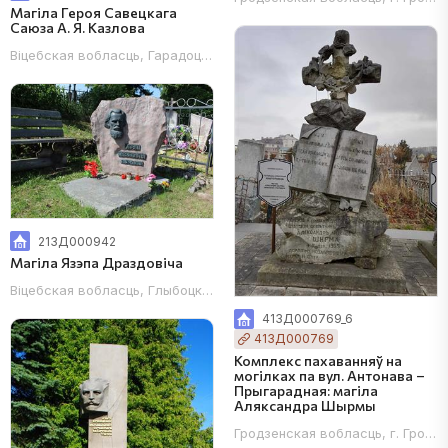
Магіла Героя Савецкага
Саюза А. Я. Казлова
Віцебская вобласць, Гарадоцкі раён, в. Мяжа, ля скрыжавання вул
213Д000942
Магіла Язэпа Драздовіча
Віцебская вобласць, Глыбоцкі раён, в. Ляпляне, ва ўсходняй част
413Д000769_6
413Д000769
Комплекс пахаванняў на
могілках па вул. Антонава –
Прыгарадная: магіла
Аляксандра Шырмы
Гродзенская вобласць, г. Гродна