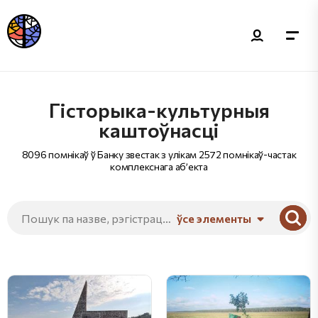
Гісторыка-культурныя
каштоўнасці
8096 помнікаў ў Банку звестак з улікам 2572 помнікаў-частак
комплекснага аб’екта
ўсе элементы