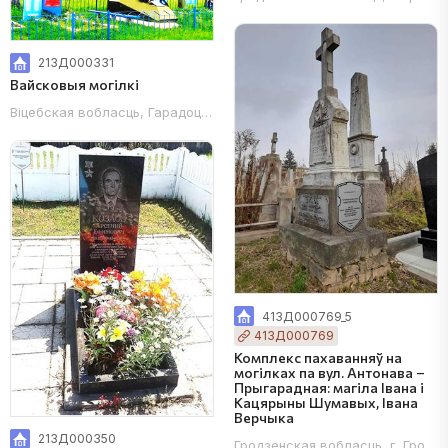
213Д000331
Вайсковыя могілкі
Віцебская вобласць, Гарадоцкі раён, в. Дубраўкі, вул. Дубраўская
413Д000769_5
413Д000769
Комплекс пахаванняў на
могілках па вул. Антонава –
Прыгарадная: магіла Івана і
Кацярыны Шумавых, Івана
Верчыка
213Д000350
Гродзенская вобласць, г. Гродна