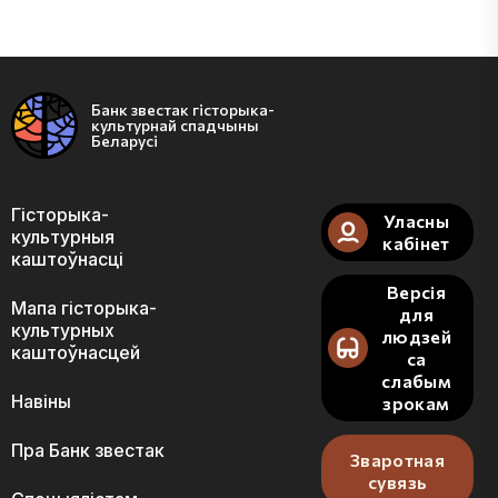
Банк звестак гісторыка-
культурнай спадчыны
Беларусі
Гісторыка-
Уласны
культурныя
кабінет
каштоўнасці
Версія
Мапа гісторыка-
для
культурных
людзей
каштоўнасцей
са
слабым
Навіны
зрокам
Пра Банк звестак
Зваротная
сувязь