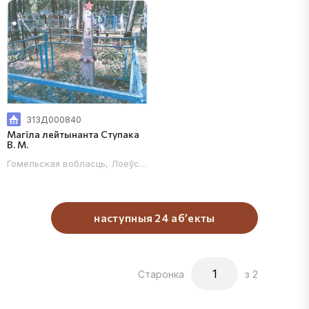
313Д000840
Магіла лейтынанта Ступака
В. М.
Гомельская вобласць, Лоеўскі раён, в. Карпаўка, с/с Карпаўскі, н
наступныя 24 аб’екты
Старонка
з 2