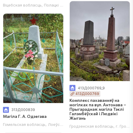
Віцебская вобласць, Полацкі раён, 
413Д000769_9
413Д000769
Комплекс пахаванняў на
могілках па вул. Антонава –
Прыгарадная: магіла Тэклі
313Д000839
Галэмбёўскай і Людвікі
Магіла Г. А. Одзегава
Жыгань
Гомельская вобласць, Лоеўскі раён, в. Казіміраўка, с/с Пярэдзялк
Гродзенская вобласць, г. Гродна