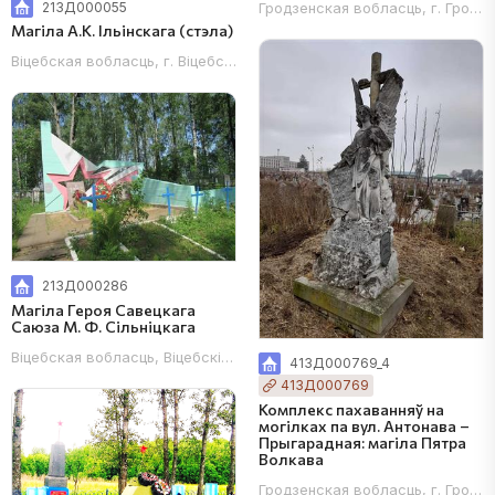
213Д000055
Гродзенская вобласць, г. Гродна
Магіла А.К. Ільінскага (стэла)
Віцебская вобласць, г. Віцебск, Мазурынскія могілкі
213Д000286
Магіла Героя Савецкага
Саюза М. Ф. Сільніцкага
Віцебская вобласць, Віцебскі раён, в. Курына, на могілках
413Д000769_4
413Д000769
Комплекс пахаванняў на
могілках па вул. Антонава –
Прыгарадная: магіла Пятра
Волкава
Гродзенская вобласць, г. Гродна