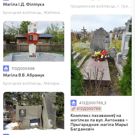
Магіла І.Д. Філіпука
Гродзенская вобласць, г. Гродна
Брэсцкая вобласць, Жабінкаўскі раён, г. Жабінка, могілкі былой в.
113Д000498
Магіла В.В. Абрамук
Брэсцкая вобласць, Маларыцкі раён, аг. Велікарыта, каля будынка
413Д000769_3
413Д000769
Комплекс пахаванняў на
могілках па вул. Антонава –
Прыгарадная: магіла Марыі
Багдановіч