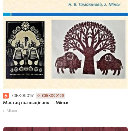
руйск; Магілёўская вобласць, Быхаўскі раён; Магілёўская вобласць, 
73БК000151
83БК000166
Мастацтва выцінанкі г. Мінск
г. Мінск