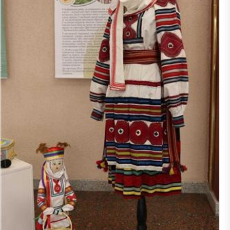
кі раён; Гродзенская вобласць, Воранаўскі раён; Гродзенская вобла
 раён; Віцебская вобласць, Бешанковіцкі раён; Віцебская вобласць, 