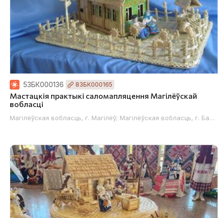
53БК000136
83БК000165
Мастацкія практыкі саломапляцення Магілёўскай
вобласці
Магілёўская вобласць, г. Магілёў; Магілёўская вобласць, г. Баб