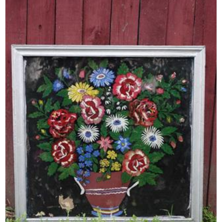
 раён; Мінская вобласць, Клецкі раён; Мінская вобласць, Салігорскі