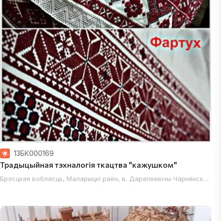
ая вобласць, Ваўкавыскі раён; Гродзенская вобласць, Воранаўскі ра
13БК000169
Традыцыйная тэхналогія ткацтва "кажушком"
Брэсцкая вобласць, Маларыцкі раён, в. Дарапеевічы Чарнянскага с
н; Мінская вобласць, Маладзечанскі раён; Мінская вобласць, Любан