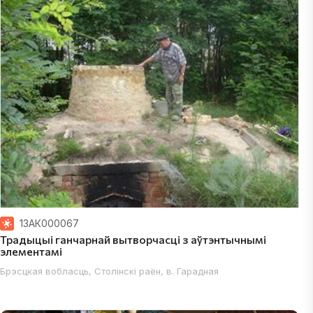
 раён; Мінская вобласць, Уздзенскі раён; Мінская вобласць, Дзяржын
13АК000067
Традыцыі ганчарнай вытворчасці з аўтэнтычнымі
элементамі
Брэсцкая вобласць, Столінскі раён, в. Гарадная