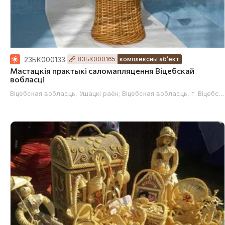
23БК000133
83БК000165
комплексны аб’ект
Мастацкія практыкі саломапляцення Віцебскай
вобласці
Віцебская вобласць, Ушацкі раён; Віцебская вобласць, г. Віцебс