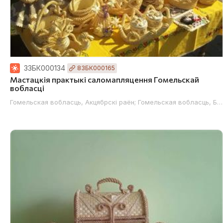
33БК000134
83БК000165
Мастацкія практыкі саломапляцення Гомельскай
вобласці
Гомельская вобласць, Акцябрскі раён; Гомельская вобласць, Буд