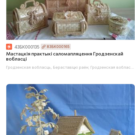
43БК000135
83БК000165
Мастацкія практыкі саломапляцення Гродзенскай
вобласці
Гродзенская вобласць, Бераставіцкі раён; Гродзенская вобласць