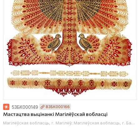
а-Кашалёўскі раён; Гомельская вобласць, Добрушскі раён; Гомельска
53БК000149
83БК000166
Мастацтва выцінанкі Магілёўскай вобласці
Магілёўская вобласць, г. Магілёў; Магілёўская вобласць, г. Бабру