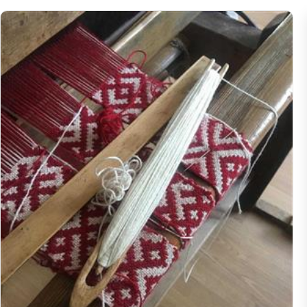
Брэсцкая вобласць, Драгічынскі раён; Брэсцкая вобласць, Жабінкаўск