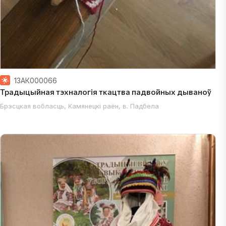
13АК000066
раён; Гомельская вобласць, Жыткавіцкі раён; Гомельская вобласць,
Традыцыйная тэхналогія ткацтва падвойных дываноў
Брэсцкая вобласць, Камянецкі раён, в. Падбела