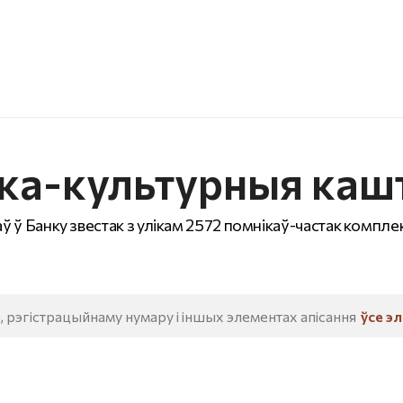
ка-культурныя каш
ў ў Банку звестак з улікам 2572 помнікаў-частак комплек
ўсе э