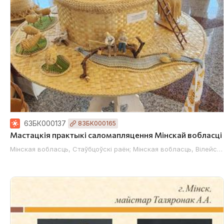
63БК000137
83БК000165
Мастацкія практыкі саломапляцення Мінскай вобласці
Мінская вобласць, Стаўбцоўскі раён; Мінская вобласць, Вілейскі