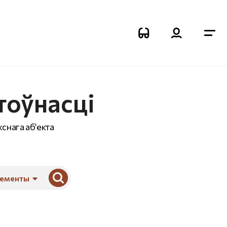
тоўнасці
снага аб’екта
лементы