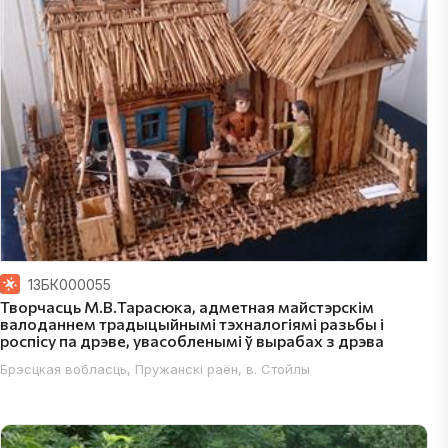
Горацкі раён; Магілёўская вобласць, Дрыбінскі раён; Магілёўская во
13БК000055
Творчасць М.В.Тарасюка, адметная майстэрскім
валоданнем традыцыйнымі тэхналогіямі разьбы і
роспісу па дрэве, увасобленымі ў вырабах з дрэва
Брэсцкая вобласць, Пружанскі раён, в. Стойлы