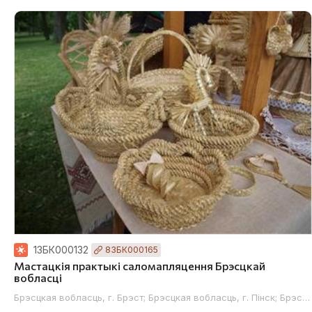
13БК000132
83БК000165
Мастацкія практыкі саломапляцення Брэсцкай
вобласці
Брэсцкая вобласць, г. Брэст; Брэсцкая вобласць, г. Пінск; Брэс