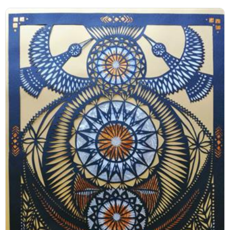
цкая вобласць, Брэсцкі раён; Брэсцкая вобласць, Бярозаўскі раён; 