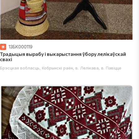
13БК000119
Традыцыя вырабу і выкарыстання ўбору лелікаўскай
свахі
я вобласць, Ельскі раён, г.Ельск, Гомельская вобласць, г.Ельск,в
Брэсцкая вобласць, Кобрынскі раён, в. Лелікава, в. Павіцце
йск; Магілёўская вобласць, Горацкі раён; Магілёўская вобласць, Кр