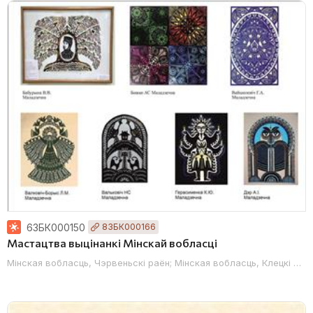
, Ашмянскі раён; Гродзенская вобласць, Астравецкі раён; Гродзенск
63БК000150
83БК000166
Мастацтва выцінанкі Мінскай вобласці
Мінская вобласць, Чэрвеньскі раён; Мінская вобласць, Клецкі раё