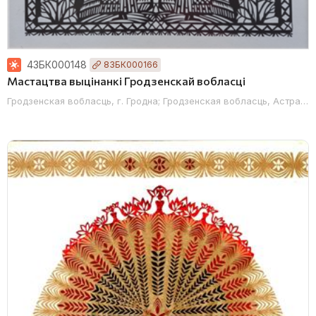
43БК000148
83БК000166
Мастацтва выцінанкі Гродзенскай вобласці
Гродзенская вобласць, г. Гродна; Гродзенская вобласць, Астравец
к; Віцебская вобласць, г. Наваполацк; Віцебская вобласць, Аршанскі