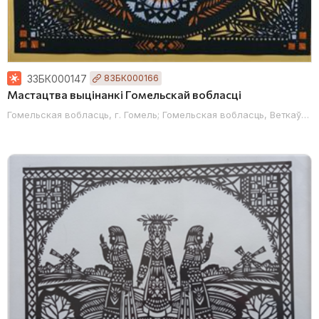
33БК000147
83БК000166
Мастацтва выцінанкі Гомельскай вобласці
Гомельская вобласць, г. Гомель; Гомельская вобласць, Веткаўскі 