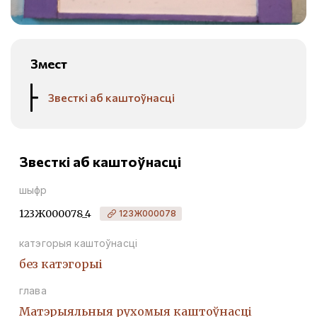
Змест
Звесткі аб каштоўнасці
Звесткі аб каштоўнасці
шыфр
123Ж000078_4
123Ж000078
катэгорыя каштоўнасці
без катэгорыі
глава
Матэрыяльныя рухомыя каштоўнасці