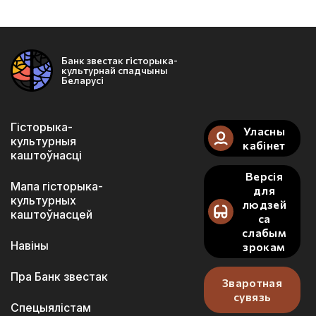
Банк звестак гісторыка-
культурнай спадчыны
Беларусі
Гісторыка-
Уласны
культурныя
кабінет
каштоўнасці
Версія
Мапа гісторыка-
для
культурных
людзей
каштоўнасцей
са
слабым
Навіны
зрокам
Пра Банк звестак
Зваротная
сувязь
Спецыялістам