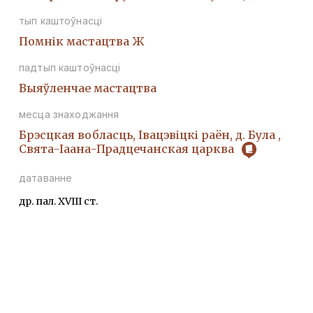
тып каштоўнасці
Помнік мастацтва Ж
падтып каштоўнасці
Выяўленчае мастацтва
месца знаходжання
Брэсцкая вобласць, Івацэвіцкі раён, д. Була ,
Свята-Іаана-Прадцечанская царква
датаванне
др. пал. XVIII ст.