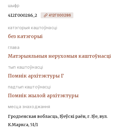
шыфр
412Г000286_2
412Г000286
катэгорыя каштоўнасці
без катэгорыі
глава
Матэрыяльныя нерухомыя каштоўнасці
тып каштоўнасці
Помнiк архiтэктуры Г
падтып каштоўнасці
Помнiк жылой архiтэктуры
месца знаходжання
Гродзенская вобласць, Іўеўскі раён, г. Іўе, вул.
К.Маркса, 51/1