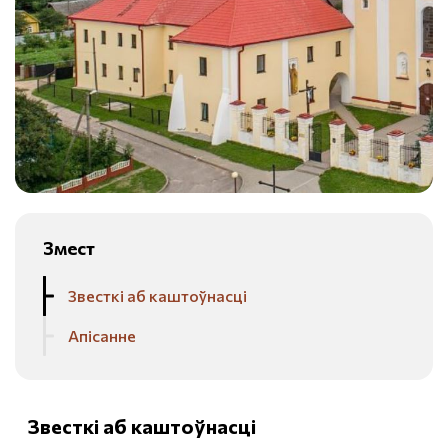
Змест
Звесткі аб каштоўнасці
Апісанне
Звесткі аб каштоўнасці