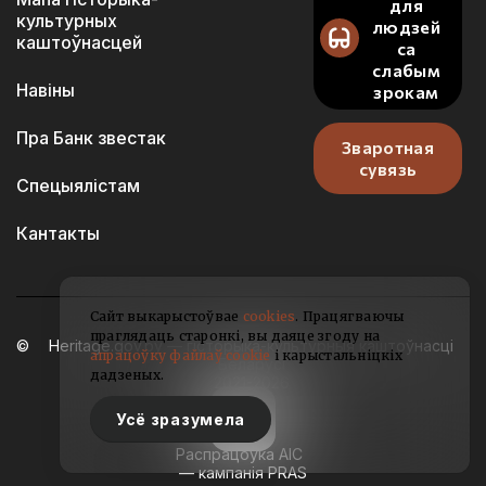
для
культурных
людзей
каштоўнасцей
са
слабым
Навіны
зрокам
Пра Банк звестак
Зваротная
сувязь
Спецыялістам
Кантакты
Сайт выкарыстоўвае
cookies
. Працягваючы
праглядаць старонкі, вы даяце згоду на
Heritage.gov.by — гісторыка-культурныя каштоўнасці
апрацоўку файлаў cookie
і карыстальніцкіх
Беларусі
дадзеных.
2021-2026
Усё зразумела
Распрацоўка АІС
— кампанія PRAS