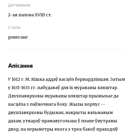
датаванне
2-ая палова XVIII ст.
стыль
рэнесанс
Апісанне
У 1612 г. М. Кішка аддаў касцёл бернардзінцам. Затым
у 1631-1633 гг. пабудаваў для іх мураваны кляштар.
Двухпавярховы мураваны кляштар прымыкае да
касцёла з паўночнага боку. Жылы корпус --
двухпавярховы будынак, накрыты вальмавым
дахам, утвараў прамавугольны ў плане ўнутраны
двор, па перыметры якога з трох бакоў праходзіў