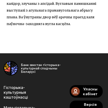
калідор, злучаны з апсідай. Вуглавыя памяшканні
выступалі з агульнага прамавугольнага абрысу
плана. Ва ўнутраны двор вёў арачны праезд каля
паўночна-заходняга вугла касцёла.
Банк звестак гісторыка-
культурнай спадчыны
Беларусі
Гісторыка-
Уласны
культурныя
кабінет
каштоўнасці
Версія
Мапа гісторыка-