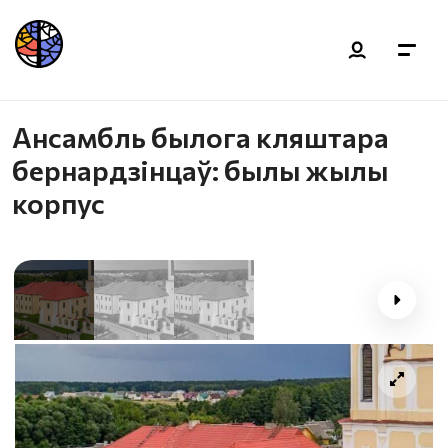
Ансамбль былога кляштара
бернардзінцаў: былы жылы
корпус