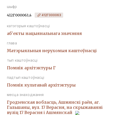
шыфр
412Г000063_4
412Г000063
катэгорыя каштоўнасці
аб'екты нацыянальнага значэння
глава
Матэрыяльныя нерухомыя каштоўнасці
тып каштоўнасці
Помнiк архiтэктуры Г
падтып каштоўнасці
Помнiк культавай архiтэктуры
месца знаходжання
Гродзенская вобласць, Ашмянскі раён, аг.
Гальшаны, вул. 17 Верасня, на скрыжаванні
вуліц 17 Верасня і Ашмянскай