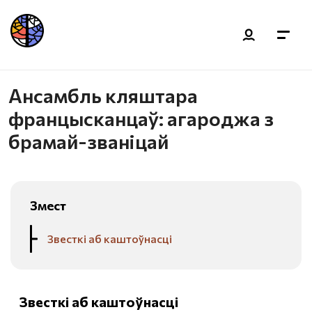
Ансамбль кляштара
францысканцаў: агароджа з
брамай-званіцай
Змест
Звесткі аб каштоўнасці
Звесткі аб каштоўнасці