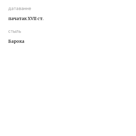
датаванне
пачатак XVII ст.
стыль
Барока