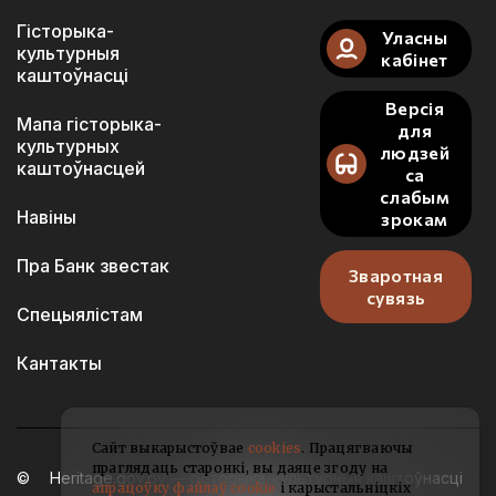
Гісторыка-
Уласны
культурныя
кабінет
каштоўнасці
Версія
Мапа гісторыка-
для
культурных
людзей
каштоўнасцей
са
слабым
Навіны
зрокам
Пра Банк звестак
Зваротная
сувязь
Спецыялістам
Кантакты
Сайт выкарыстоўвае
cookies
. Працягваючы
праглядаць старонкі, вы даяце згоду на
Heritage.gov.by — гісторыка-культурныя каштоўнасці
апрацоўку файлаў cookie
і карыстальніцкіх