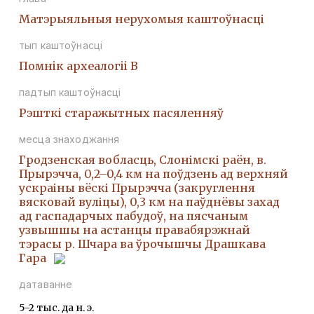
Матэрыяльныя нерухомыя каштоўнасці
тып каштоўнасці
Помнiк археалогii В
падтып каштоўнасці
Рэшткi старажытных пасяленняў
месца знаходжання
Гродзенская вобласць, Слонімскі раён, в.
Прырэчча, 0,2–0,4 км на поўдзень ад верхняй
ускраіны вёскі Прырэчча (закруглення
вясковай вуліцы), 0,3 км на паўднёвы захад
ад гаспадарчых пабудоў, на пясчаным
узвышшы на астанцы правабярэжнай
тэрасы р. Шчара ва ўрочышчы Драшкава
Гара
датаванне
5-2 тыс. да н. э.