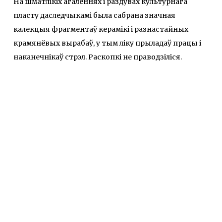
На шматлікіх агаленнях і раздувах культурнага
пласту даследчыкамі была сабрана значная
калекцыя фрагментаў керамікі і разнастайных
крамянёвых вырабаў, у тым ліку прыладаў працы і
наканечнікаў стрэл. Раскопкі не праводзіліся.