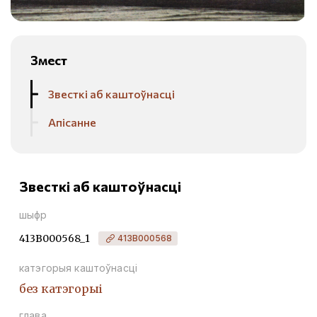
Змест
Звесткі аб каштоўнасці
Апісанне
Звесткі аб каштоўнасці
шыфр
413В000568_1
413В000568
катэгорыя каштоўнасці
без катэгорыі
глава