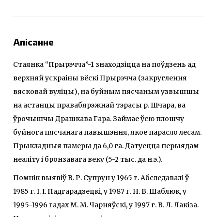
Апісанне
Стаянка “Прырэчча”-1 знаходзіцца на поўдзень ад
верхняй ускраіны вёскі Прырэчча (закруглення
вясковай вуліцы), на буйным пясчаным узвышшы
на астанцы правабярэжнай тэрасы р. Шчара, ва
ўрочышчы Драшкава Гара. Займае ўсю плошчу
буйнога пясчанага павышэння, якое парасло лесам.
Прыкладныя памеры да 6,0 га. Датуецца перыядам
неаліту і бронзавага веку (5-2 тыс. да н.э.).
Помнік выявіў В. Р. Супрун у 1965 г. Абследавалі ў
1985 г. І. І. Падгарадзецкі, у 1987 г. Н. В. Шаблюк, у
1995-1996 гадах М. М. Чарняўскі, у 1997 г. В. Л. Лакіза.