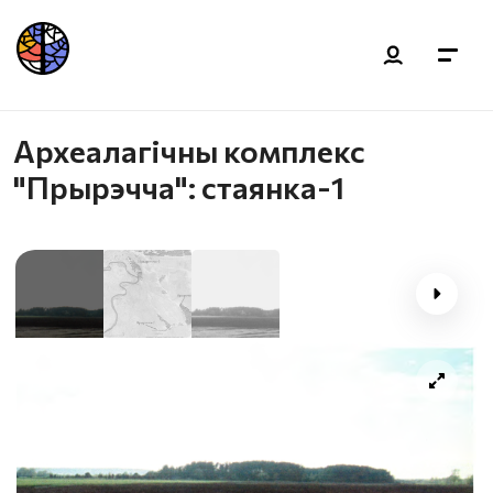
Археалагічны комплекс
"Прырэчча": стаянка-1