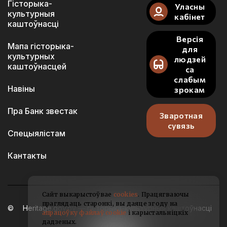
Гісторыка-
Уласны
культурныя
кабінет
каштоўнасці
Версія
Мапа гісторыка-
для
культурных
людзей
каштоўнасцей
са
слабым
Навіны
зрокам
Пра Банк звестак
Зваротная
сувязь
Спецыялістам
Кантакты
Сайт выкарыстоўвае
cookies
. Працягваючы
праглядаць старонкі, вы даяце згоду на
Heritage.gov.by — гісторыка-культурныя каштоўнасці
апрацоўку файлаў cookie
і карыстальніцкіх
Беларусі
дадзеных.
2021-2026