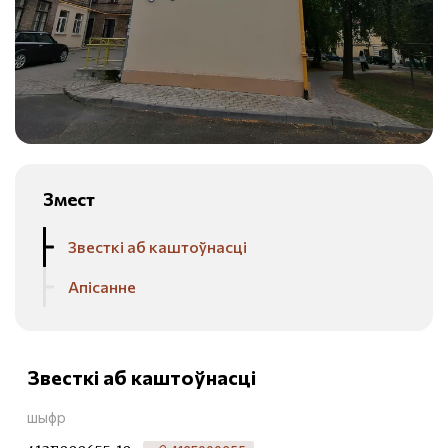
Змест
Звесткі аб каштоўнасці
Апісанне
Звесткі аб каштоўнасці
шыфр