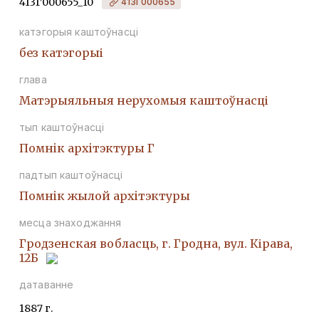
413Г000655_10
413Г000655
катэгорыя каштоўнасці
без катэгорыі
глава
Матэрыяльныя нерухомыя каштоўнасці
тып каштоўнасці
Помнiк архiтэктуры Г
падтып каштоўнасці
Помнiк жылой архiтэктуры
месца знаходжання
Гродзенская вобласць, г. Гродна, вул. Кірава,
12Б
датаванне
1887 г.