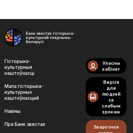
Банк звестак гісторыка-
культурнай спадчыны
Беларусі
Гісторыка-
Уласны
культурныя
кабінет
каштоўнасці
Версія
Мапа гісторыка-
для
культурных
людзей
каштоўнасцей
са
слабым
Навіны
зрокам
Пра Банк звестак
Зваротная
сувязь