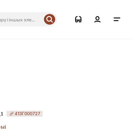
_1
413Г000727
рыі