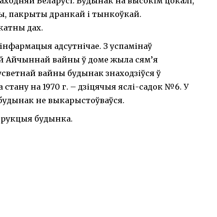
аходняй Беларусі. Будынак на высокім цокалі,
ны, пакрыты дранкай і тынкоўкай.
катны дах.
інфармацыя адсутнічае. З успамінаў
ай Айчыннай вайны ў доме жыла сям’я
усветнай вайны будынак знаходзіўся ў
стану на 1970 г. – дзіцячыя яслі-садок №6. У
будынак не выкарыстоўваўся.
струкцыя будынка.