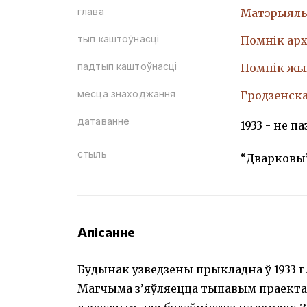
глава
Матэрыяль
тып каштоўнасці
Помнiк арх
падтып каштоўнасці
Помнiк жы
месца знаходжання
Гродзенская
датаванне
1933 - не па
стыль
“Дварковы
Апісанне
Будынак узведзены прыкладна ў 1933 г. (н
Магчыма з’яўляецца тыпавым праекта