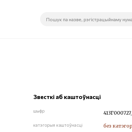
Звесткі аб каштоўнасці
шыфр
413Г000727
катэгорыя каштоўнасці
без катэго