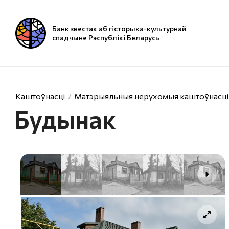
Банк звестак аб гісторыка-культурнай
спадчыне Рэспублікі Беларусь
Каштоўнасці
Матэрыяльныя нерухомыя каштоўнасці
Будынак