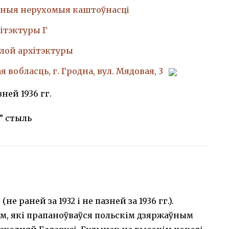
ныя нерухомыя каштоўнасці
iтэктуры Г
лой архiтэктуры
 вобласць, г. Гродна, вул. Мядовая, 3
зней 1936 гг.
” стыль
е раней за 1932 і не пазней за 1936 гг.).
м, які прапаноўваўся польскім дзяржаўным