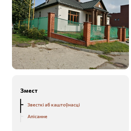
Змест
Звесткі аб каштоўнасці
Апісанне