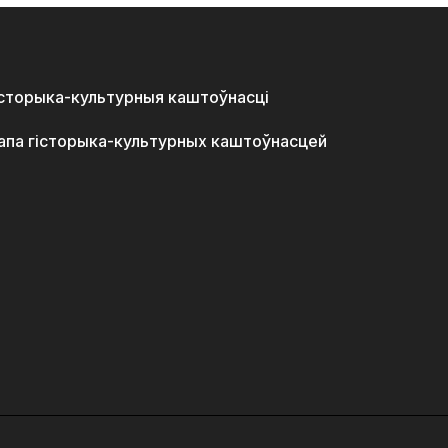
історыка-культурныя каштоўнасці
апа гісторыка-культурных каштоўнасцей