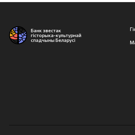
Г
Банк звестак
гісторыка-культурнай
спадчыны Беларусі
М