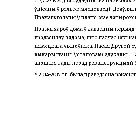
служачым для будаўніцтва на землях З
ўпісаны ў рэльеф мясцовасці. Драўля
Прамавугольны ў плане, мае чатырохс
Пра жыхароў дома ў даваенны перыяд 
гродзенцаў вядома, што падчас Вялік
нямецкага чыноўніка. Пасля Другой с
выкарыстанні ўстановамі адукацыі. Па 
апошнія гады перад рэканструкцыяй 
У 2014-2015 гг. была праведзена рэкан