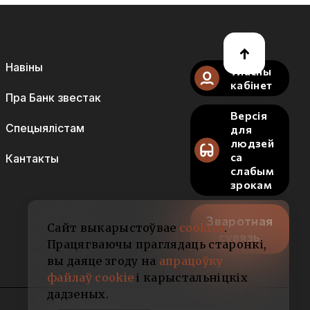
Навіны
Уласны
кабінет
Пра Банк звестак
Версія
Спецыялістам
для
людзей
са
Кантакты
слабым
зрокам
Зваротная
Сайт выкарыстоўвае
cookies
.
сувязь
Працягваючы праглядаць старонкі,
вы даяце згоду на
апрацоўку
файлаў cookie
і карыстальніцкіх
дадзеных.