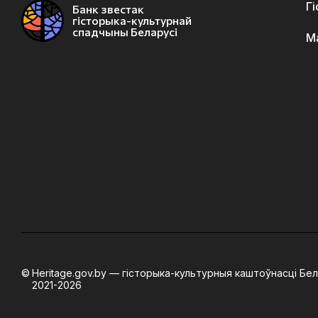
Г
Банк звестак
гісторыка-культурнай
спадчыны Беларусі
М
Heritage.gov.by — гісторыка-культурныя каштоўнасці Бел
2021-2026