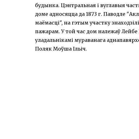
будынка. Цэнтральная і вуглавыя част
доме адносяцца да 1873 г. Паводле "Ак
маёмасці", на гэтым участку знаходзіл
пажарам. У той час дом належаў Лейбе Го
уладальнікамі мураванага аднапавярхо
Поляк Моўша Ільіч.