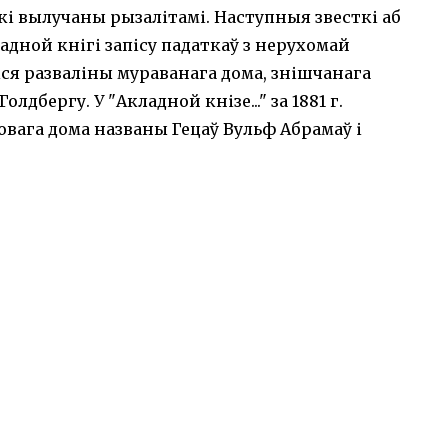
кі вылучаны рызалітамі. Наступныя звесткі аб
ладной кнігі запісу падаткаў з нерухомай
іся разваліны мураванага дома, знішчанага
лдбергу. У "Акладной кнізе..." за 1881 г.
вага дома названы Гецаў Вульф Абрамаў і