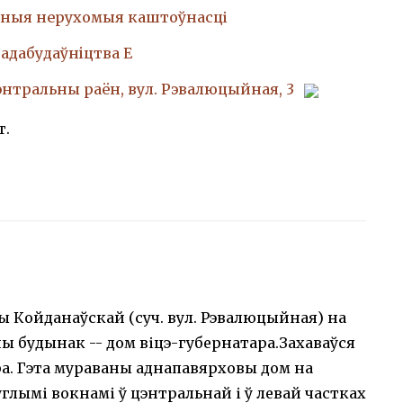
ныя нерухомыя каштоўнасці
адабудаўнiцтва Е
Цэнтральны раён, вул. Рэвалюцыйная, 3
т.
цы Койданаўскай (суч. вул. Рэвалюцыйная) на
 будынак -- дом віцэ-губернатара.Захаваўся
ра. Гэта мураваны аднапавярховы дом на
глымі вокнамі ў цэнтральнай і ў левай частках