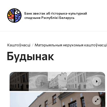
Банк звестак аб гісторыка-культурнай
спадчыне Рэспублікі Беларусь
Каштоўнасці
Матэрыяльныя нерухомыя каштоўнасці
Будынак