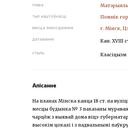
глава
Матэрыяль
тып каштоўнасці
Помнiк гор
месца знаходжання
г. Мінск, 
датаванне
Кан. XVIII с
стыль
Класіцызм
Апісанне
На планах Мінска канца 18 ст. па вулі
месцы будынка № 3 паказаны мураваны
чарцёж з выявай дома віцэ-губерната
высокім цокалі і з падвальнымі паўкру