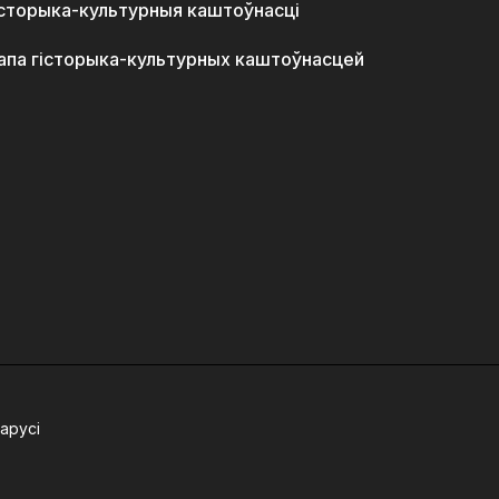
історыка-культурныя каштоўнасці
апа гісторыка-культурных каштоўнасцей
арусі