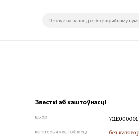
Звесткі аб каштоўнасці
шыфр
711Е000001
катэгорыя каштоўнасці
без катэго