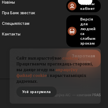
Навіны
Уласны
кабінет
Пра Банк звестак
Версія
Спецыялістам
для
людзей
са
Кантакты
слабым
зрокам
Зваротная
Сайт выкарыстоўвае
cookies
.
сувязь
Працягваючы праглядаць старонкі,
вы даяце згоду на
апрацоўку
файлаў cookie
і карыстальніцкіх
дадзеных.
Усё зразумела
Распрацоўка АІС
— кампанія PRAS