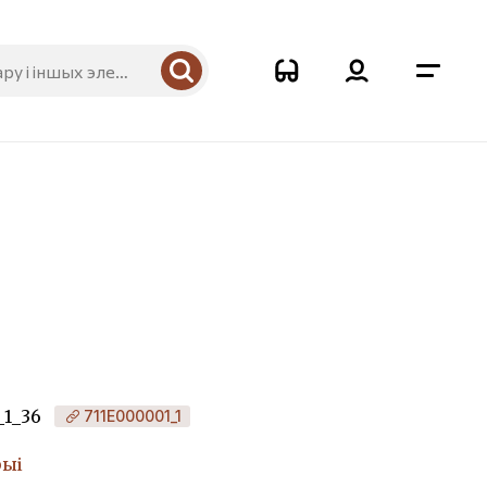
_1_36
711Е000001_1
рыі