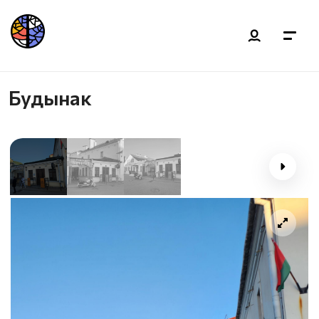
Будынак