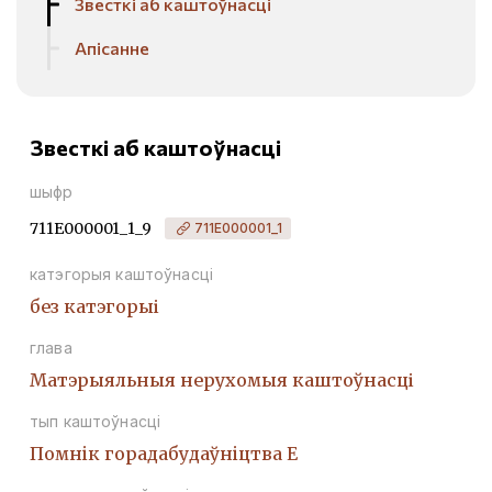
Звесткі аб каштоўнасці
Апісанне
Звесткі аб каштоўнасці
шыфр
711Е000001_1_9
711Е000001_1
катэгорыя каштоўнасці
без катэгорыі
глава
Матэрыяльныя нерухомыя каштоўнасці
тып каштоўнасці
Помнiк горадабудаўнiцтва Е