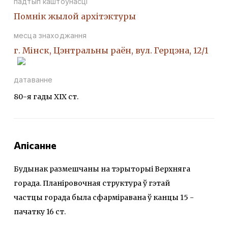
падтып каштоўнасці
Помнiк жылой архiтэктуры
месца знаходжання
г. Мінск, Цэнтральны раён, вул. Герцэна, 12/1
датаванне
80-я гады XIX ст.
Апісанне
Будынак размешчаны на тэрыторыі Верхняга
горада. Планіровочная структура ў гэтай
частцы горада была сфарміравана ў канцы 15 -
пачатку 16 ст.