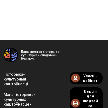
Банк звестак гісторыка-
культурнай спадчыны
Беларусі
Гісторыка-
Уласны
культурныя
кабінет
каштоўнасці
Версія
Мапа гісторыка-
для
культурных
людзей
каштоўнасцей
са