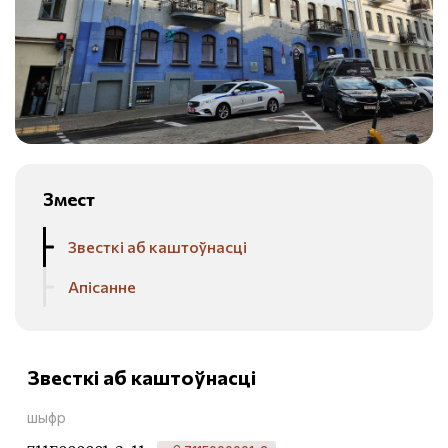
Змест
Звесткі аб каштоўнасці
Апісанне
Звесткі аб каштоўнасці
шыфр