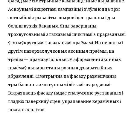
фасад мае сіметрычнае кампазіцыйнае вырашэнне.
Асноўнымі акцэнтамі кампазіцыі з'яўляюцца тры
неглыбокія рызаліты: шырокі цэнтральны і два
больш вузкія бакавыя. Яны завершаны
трохвугольнымі атыкавымі шчытамі з прарэзанымі
ў іх паўкруглымі і авальнымі праёмамі. На першым і
другім паверхах лучковыя аконныя праёмы, на
трэцім -- прамавугольныя. У афармленні аконных
праёмаў выкарыстаны розныя дэкаратыўныя
абрамленні. Сіметрычна па фасаду размешчаны
тры балконы з чыгуннымі літымі агароджамі.
Выразнасць фасаду надае спалучэнне руставаных і
гладкіх паверхняў сцен, украпаванне керамічных і
шкляных плітак.