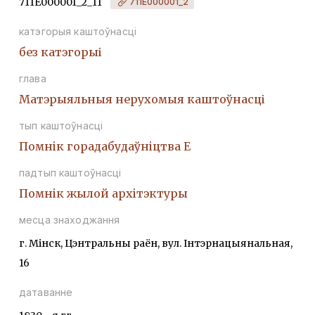
711Е000001_2_11
711Е000001_2
катэгорыя каштоўнасці
без катэгорыі
глава
Матэрыяльныя нерухомыя каштоўнасці
тып каштоўнасці
Помнiк горадабудаўнiцтва Е
падтып каштоўнасці
Помнiк жылой архiтэктуры
месца знаходжання
г. Мінск, Цэнтральны раён, вул. Інтэрнацыянальная,
16
датаванне