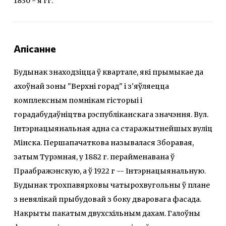
1830 - я гг.
Апісанне
Будынак знаходзіцца ў квартале, які прымыкае да
ахоўнай зоны "Верхні горад" і з'яўляецца
комплексным помнікам гісторыі і
горадабудаўніцтва рэспубліканскага значэння. Вул.
Інтэрнацыянальная адна са старажытнейшых вуліц
Мінска. Першапачаткова называлася Зборавая,
затым Турэмная, у 1882 г. перайменавана ў
Праабражэнскую, а ў 1922 г -- Інтэрнацыянальную.
Будынак трохпавярховы чатырохвугольны ў плане
з невялікай прыбудовай з боку дваровага фасада.
Накрыты пакатым двухсхільным дахам. Галоўны