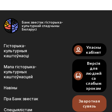
Банк звестак гісторыка-
культурнай спадчыны
Беларусі
Гісторыка-
Уласны
культурныя
кабінет
каштоўнасці
Версія
Мапа гісторыка-
для
культурных
людзей
каштоўнасцей
са
слабым
Навіны
зрокам
Пра Банк звестак
Зваротная
сувязь
Спецыялістам