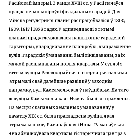
Расійскай імперыі. З канца XVIII ст. у Расіі пачаўся
працэс перапланіроўкі феадальных гарадоў. Для
Мінска рэгулярныя планы распрацоўваліся ў 1800,
1809, 1817 і 1858 гадах. У адпаведнасці з гэтымі
планамі прадугледжвалася пашырэнне гарадской
тэрыторыі, упарадкаванне планіроўкі, выпрамленне
вуліц. Гарадскія ўмацаванні былі ліквідаваны, за іх
мяжой распланаваны новыя кварталы. У сувязі з
гэтым вуліцы Рэвалюцыйная і Інтэрнацыянальная
атрымалі сваё далейшае развіццё ў заходнім
напрамку, вул. Камсамольская ў паўднёвым. Да таго
ж вуліцы Камсамольская і Няміга былі выпрамлены.
На месцы скапаных земляных умацаванняў у
пачатку ХІХ ст. была пракладзена вуліца, якая
атрымала назву Раманаўская і Нова-Раманаўская.
Яна абмяжоўвала кварталы гістарычнага цэнтра з