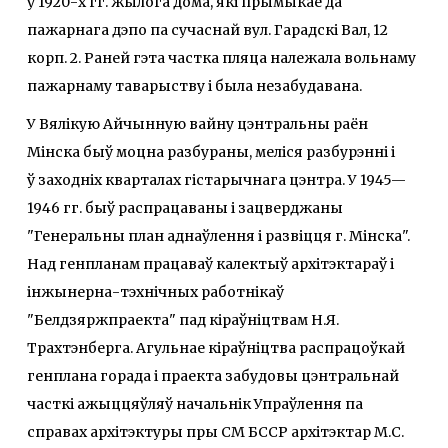
ў 1920-х гг. жылога дома, які прымыкае да
пажарнага дэпо па сучаснай вул. Гарадскі Вал, 12
корп. 2. Раней гэта частка пляца належала вольнаму
пажарнаму таварыству і была незабудавана.
У Вялікую Айчынную вайну цэнтральны раён
Мінска быў моцна разбураны, меліся разбурэнні і
ў заходніх кварталах гістарычнага цэнтра. У 1945—
1946 гг. быў распрацаваны і зацверджаны
"Генеральны план аднаўлення і развіцця г. Мінска".
Над генпланам працаваў калектыў архітэктараў і
інжынерна-тэхнічных работнікаў
"Белдзяржпраекта" пад кіраўніцтвам Н.Я.
Трахтэнберга. Агульнае кіраўніцтва распрацоўкай
генплана горада і праекта забудовы цэнтральнай
часткі ажыццяўляў начальнік Упраўлення па
справах архітэктуры пры СМ БССР архітэктар М.С.