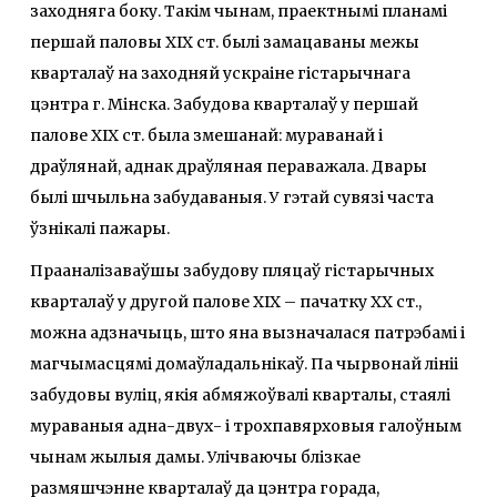
заходняга боку. Такім чынам, праектнымі планамі
першай паловы ХІХ ст. былі замацаваны межы
кварталаў на заходняй ускраіне гістарычнага
цэнтра г. Мінска. Забудова кварталаў у першай
палове ХІХ ст. была змешанай: мураванай і
драўлянай, аднак драўляная пераважала. Двары
былі шчыльна забудаваныя. У гэтай сувязі часта
ўзнікалі пажары.
Прааналізаваўшы забудову пляцаў гістарычных
кварталаў у другой палове ХІХ – пачатку ХХ ст.,
можна адзначыць, што яна вызначалася патрэбамі і
магчымасцямі домаўладальнікаў. Па чырвонай лініі
забудовы вуліц, якія абмяжоўвалі кварталы, стаялі
мураваныя адна-двух- і трохпавярховыя галоўным
чынам жылыя дамы. Улічваючы блізкае
размяшчэнне кварталаў да цэнтра горада,