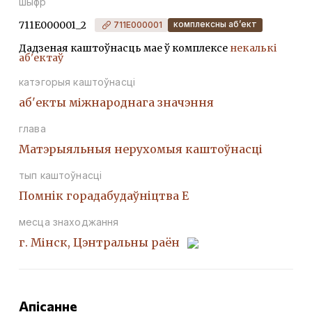
шыфр
711Е000001_2
комплексны аб’ект
711Е000001
Дадзеная каштоўнасць мае ў комплексе
некалькі
аб'ектаў
катэгорыя каштоўнасці
аб'екты міжнароднага значэння
глава
Матэрыяльныя нерухомыя каштоўнасці
тып каштоўнасці
Помнiк горадабудаўнiцтва Е
месца знаходжання
г. Мінск, Цэнтральны раён
Апісанне