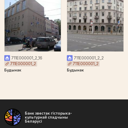
711Е000001_2_16
711Е000001_2_2
711Е000001_2
711Е000001_2
Будынак
Будынак
Банк звестак гісторыка-
культурнай спадчыны
Беларусі