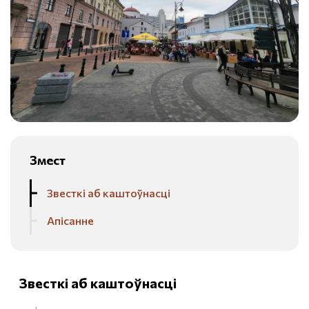
Змест
Звесткі аб каштоўнасці
Апісанне
Звесткі аб каштоўнасці