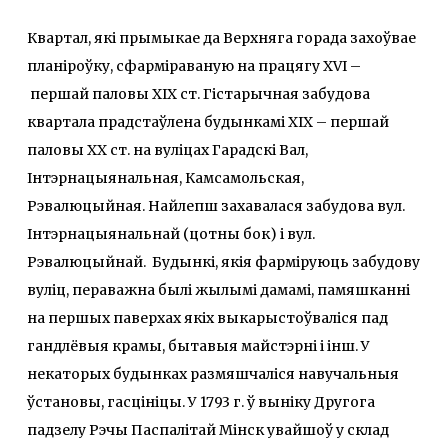
Квартал, які прымыкае да Верхняга горада захоўвае
планіроўку, сфарміраваную на працягу XVI –
першай паловы ХІХ ст. Гістарычная забудова
квартала прадстаўлена будынкамі ХІХ – першай
паловы ХХ ст. на вуліцах Гарадскі Вал,
Інтэрнацыянальная, Камсамольская,
Рэвалюцыйная. Найлепш захавалася забудова вул.
Інтэрнацыянальнай (цотны бок) і вул.
Рэвалюцыйнай. Будынкі, якія фарміруюць забудову
вуліц, пераважна былі жылымі дамамі, памяшканні
на першых паверхах якіх выкарыстоўваліся пад
гандлёвыя крамы, бытавыя майстэрні і інш. У
некаторых будынках размяшчаліся навучальныя
ўстановы, гасцініцы. У 1793 г. ў выніку Другога
падзелу Рэчы Паспалітай Мінск увайшоў у склад