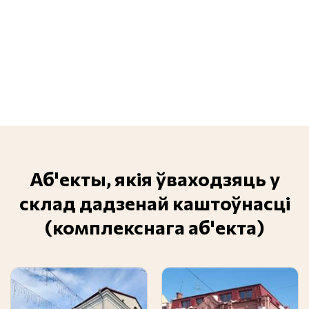
Аб'екты, якія ўваходзяць у
склад дадзенай каштоўнасці
(комплекснага аб'екта)