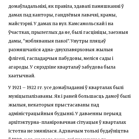
домаўладальнікі, як правіла, здавалі памяшканні ў
дамах пад канторы, гандлёвыя лавачкі, крамы,
майстэрні. У дамах па вул. Камсамольскай і на
ўчастках, прылеглых да яе, былі гасцініцы, заезныя
дамы, “мэбляваныя пакоі”. Унутры пляцаў
размяшчаліся адна-двухпавярховыя жылыя
флігелі, гаспадарчыя пабудовы, меліся сады і
агароды. У сярэдзіне кварталаў забудова была
хаатычнай.
У 1921 – 1922 гг. усе домаўладанні ў кварталах былі
муніцыпалізаваны. Як і раней большасць дамоў былі
жылыя, некаторыя прыстасаваны пад
адміністрацыйныя будынкі. У даваенны перыяд
архітэктурна-планіровачная сітуацыя ў кварталах
істотна не змянілася. Адзначым толькі будаўніцтва