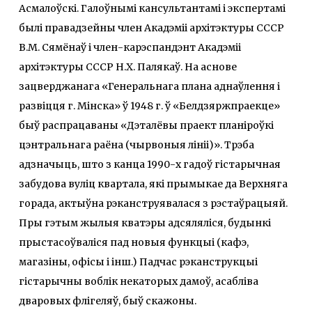
Асмалоўскі. Галоўнымі кансультантамі і экспертамі
былі правадзейны член Акадэміі архітэктуры СССР
В.М. Сямёнаў і член-карэспандэнт Акадэміі
архітэктуры СССР Н.Х. Палякаў. На аснове
зацверджанага «Генеральнага плана аднаўлення і
развіцця г. Мінска» ў 1948 г. ў «Белдзяржпраекце»
быў распрацаваны «Дэталёвы праект планіроўкі
цэнтральнага раёна (чырвоныя лініі)». Трэба
адзначыць, што з канца 1990-х гадоў гістарычная
забудова вуліц квартала, які прымыкае да Верхняга
горада, актыўна рэканструявалася з рэстаўрацыяй.
Пры гэтым жылыя кватэры адсяляліся, будынкі
прыстасоўваліся пад новыя функцыі (кафэ,
магазіны, офісы і інш.) Падчас рэканструкцыі
гістарычны воблік некаторых дамоў, асабліва
дваровых флігеляў, быў скажоны.