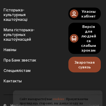
Гісторыка-
Уласны
культурныя
кабінет
каштоўнасці
Версія
Мапа гісторыка-
для
культурных
людзей
каштоўнасцей
са
слабым
Навіны
зрокам
Пра Банк звестак
Зваротная
сувязь
Спецыялістам
Кантакты
Сайт выкарыстоўвае
cookies
. Працягваючы
праглядаць старонкі, вы даяце згоду на
Heritage.gov.by — гісторыка-культурныя каштоўнасці