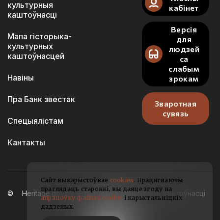
культурныя
кабінет
каштоўнасці
Версія
Мапа гісторыка-
для
культурных
людзей
каштоўнасцей
са
слабым
Навіны
зрокам
Пра Банк звестак
Зваротная
сувязь
Спецыялістам
Кантакты
Сайт выкарыстоўвае
cookies
. Працягваючы
праглядаць старонкі, вы даяце згоду на
Heritage.gov.by — гісторыка-культурныя каштоўнасці
апрацоўку файлаў cookie
і карыстальніцкіх
Беларусі
дадзеных.
2021-2026