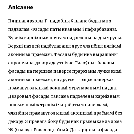
Апісанне
Пяціпавярховы Г-падобны ў плане будынак з
падвалам. Фасады патынкаваны і пафарбаваны.
Вузкім карнізным поясам падзелены на два ярусы.
Верхні пазней надбудаваны ярус члянёны вялікімі
аконнымі праёмамі. Фасады будынка вырашаны
спрошчана, дэкор адсутнічае. Галоўны і бакавы
фасады на першым паверсе прарэзаны лучковымі
аконнымі праёмамі, на другім і трэцім паверхах
прамавугольнымі вокнамі, згрупаванымі па два.
Дваровыя фасады таксама падзелены карнізным
поясам паміж трэцім і чацвёртым паверхамі,
члянёны прамавугольнымі аконнымі праёмамі без
дэкору. З правага боку будынак прымыкае да дома
№ 9 па вул. Рэвалюцыйнай. Да тарцовага фасада