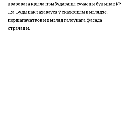
дваровага крыла прыбудаваны сучасны будынак №
12а. Будынак захаваўся ў скажоным выглядзе,
першапачатковы выгляд галоўнага фасада
страчаны.