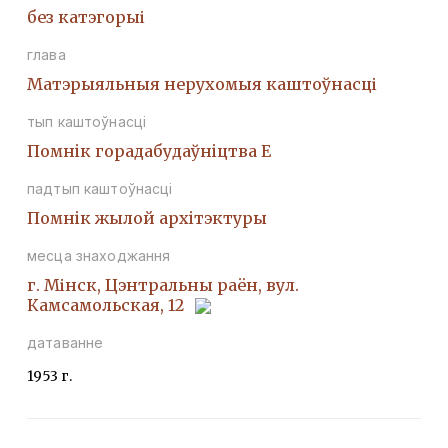
без катэгорыі
глава
Матэрыяльныя нерухомыя каштоўнасці
тып каштоўнасці
Помнiк горадабудаўнiцтва Е
падтып каштоўнасці
Помнiк жылой архiтэктуры
месца знаходжання
г. Мінск, Цэнтральны раён, вул.
Камсамольская, 12
датаванне
1953 г.