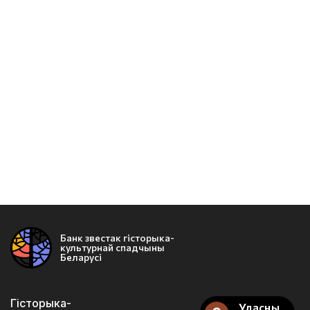
Банк звестак гісторыка-
культурнай спадчыны
Беларусі
Гісторыка-
Уласны