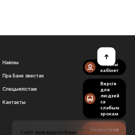
Навіны
Уласны
кабінет
Пра Банк звестак
Версія
Спецыялістам
для
людзей
са
Кантакты
слабым
зрокам
Зваротная
Сайт выкарыстоўвае
cookies
.