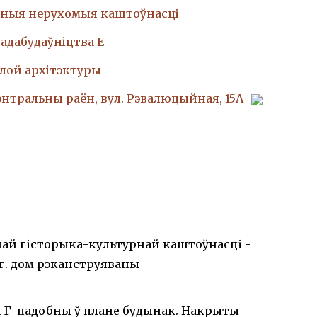
ныя нерухомыя каштоўнасці
адабудаўнiцтва Е
лой архiтэктуры
Цэнтральны раён, вул. Рэвалюцыйная, 15А
най гісторыка-культурнай каштоўнасці -
гг. дом рэканструяваны
 Г-падобны ў плане будынак. Накрыты