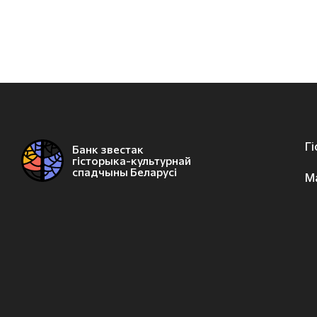
Г
Банк звестак
гісторыка-культурнай
спадчыны Беларусі
М