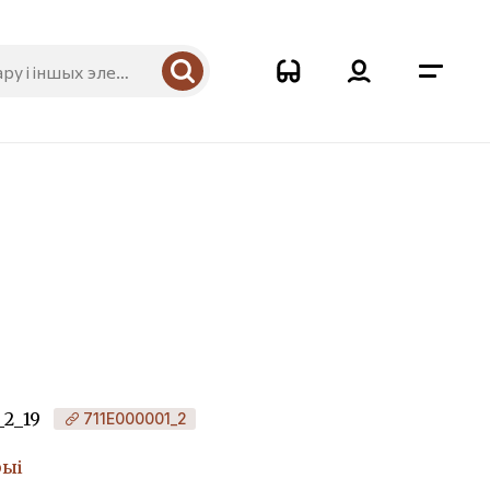
_2_19
711Е000001_2
рыі