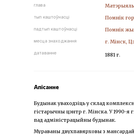
глава
Матэрыяль
тып каштоўнасці
Помнiк гор
падтып каштоўнасці
Помнiк жы
месца знаходжання
г. Мінск, 
датаванне
1881 г.
Апісанне
Будынак уваходзіць у склад комплекс
гістарычны цэнтр г. Мінска. У 1990-я 
пад адміністрацыйны будынак.
Мураваны двухпавярховы з мансардай