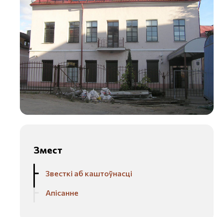
Змест
Звесткі аб каштоўнасці
Апісанне