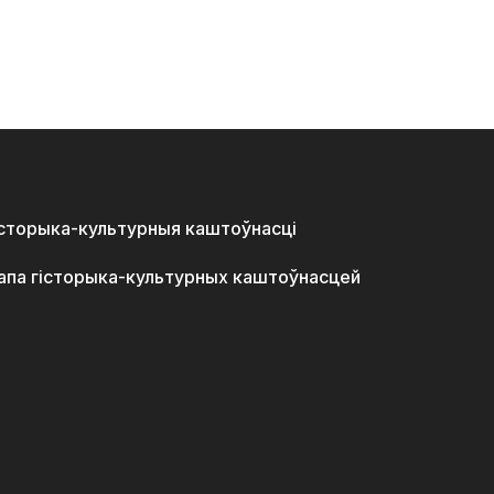
історыка-культурныя каштоўнасці
апа гісторыка-культурных каштоўнасцей