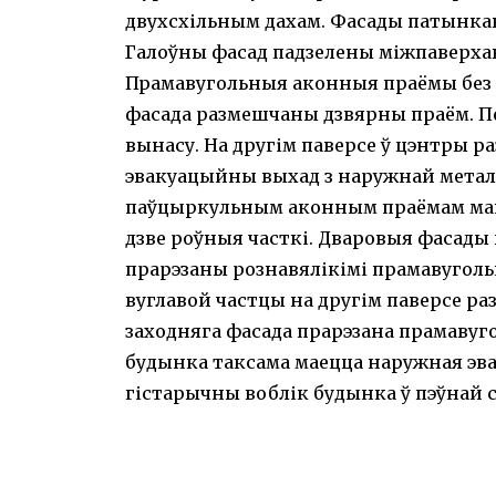
двухсхільным дахам. Фасады патынка
Галоўны фасад падзелены міжпаверхав
Прамавугольныя аконныя праёмы без д
фасада размешчаны дзвярны праём. Пе
вынасу. На другім паверсе ў цэнтры 
эвакуацыйны выхад з наружнай метал
паўцыркульным аконным праёмам ман
дзве роўныя часткі. Дваровыя фасады
прарэзаны рознавялікімі прамавуголь
вуглавой частцы на другім паверсе р
заходняга фасада прарэзана прамавуго
будынка таксама маецца наружная эва
гістарычны воблік будынка ў пэўнай 