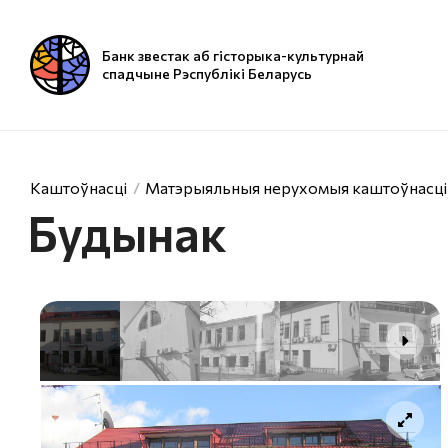
Банк звестак аб гісторыка-культурнай
спадчыне Рэспублікі Беларусь
Каштоўнасці
Матэрыяльныя нерухомыя каштоўнасці
Будынак