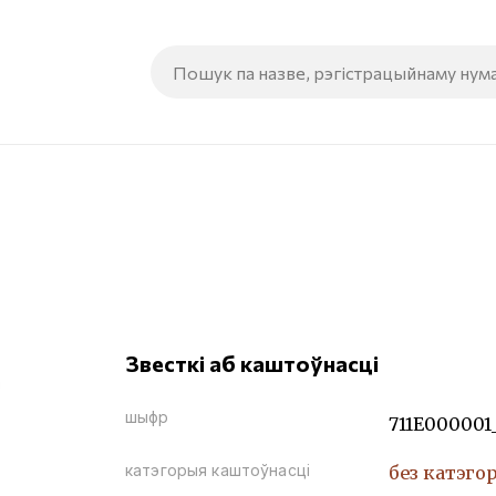
Звесткі аб каштоўнасці
шыфр
711Е000001
катэгорыя каштоўнасці
без катэго