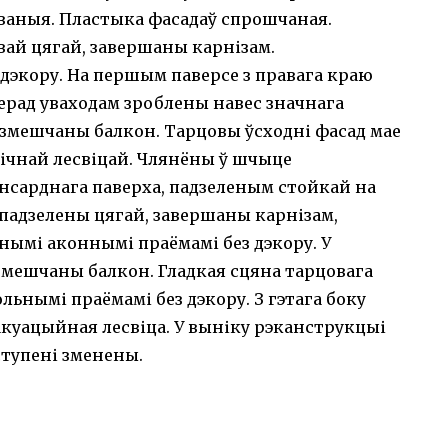
ваныя. Пластыка фасадаў спрошчаная.
ай цягай, завершаны карнізам.
экору. На першым паверсе з правага краю
рад уваходам зроблены навес значнага
размешчаны балкон. Тарцовы ўсходні фасад мае
ічнай лесвіцай. Члянёны ў шчыце
сарднага паверха, падзеленым стойкай на
 падзелены цягай, завершаны карнізам,
нымі аконнымі праёмамі без дэкору. У
азмешчаны балкон. Гладкая сцяна тарцовага
льнымі праёмамі без дэкору. З гэтага боку
куацыйная лесвіца. У выніку рэканструкцыі
ступені зменены.