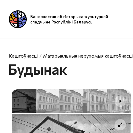
Банк звестак аб гісторыка-культурнай
спадчыне Рэспублікі Беларусь
Каштоўнасці
Матэрыяльныя нерухомыя каштоўнасці
Будынак