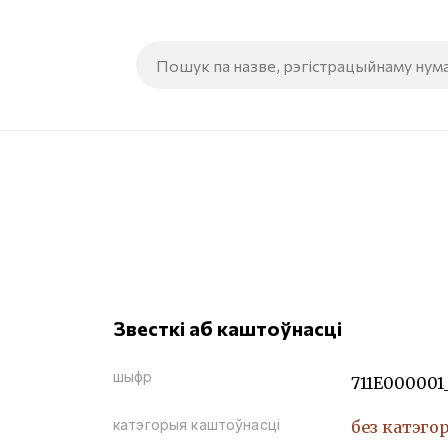
Звесткі аб каштоўнасці
шыфр
711Е000001
катэгорыя каштоўнасці
без катэго