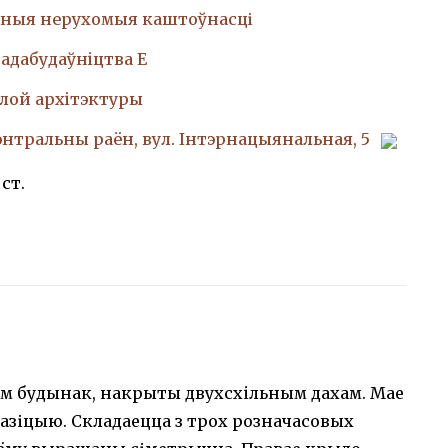
ныя нерухомыя каштоўнасці
адабудаўнiцтва Е
лой архiтэктуры
Цэнтральны раён, вул. Інтэрнацыянальная, 5
 cт.
ам будынак, накрыты двухсхiльным дахам. Мае
зіцыю. Складаецца з трох розначасовых