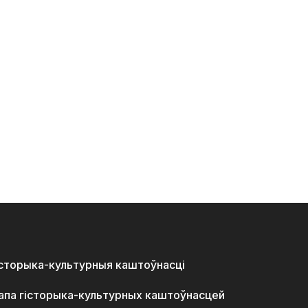
історыка-культурныя каштоўнасці
апа гісторыка-культурных каштоўнасцей