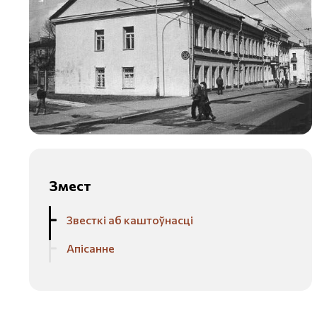
Змест
Звесткі аб каштоўнасці
Апісанне