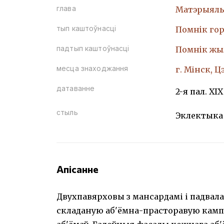
глава
Матэрыяль
тып каштоўнасці
Помнiк гор
падтып каштоўнасці
Помнiк жы
месца знаходжання
г. Мінск, 
датаванне
2-я пал. XIX
стыль
Эклектыка
Апісанне
Двухпавярховы з мансардамі і падвал
складаную аб'ёмна-прасторавую кампа