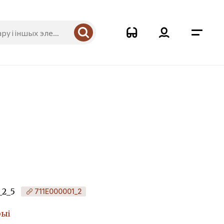
_2_5
711Е000001_2
рыі