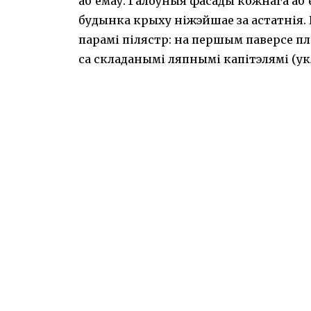
аб'ёмаў. Галоўныя фасады кожнага аб
будынка крыху ніжэйшае за астатнія.
парамі пілястр: на першым паверсе пло
са складанымі ляпнымі капітэлямі (ук