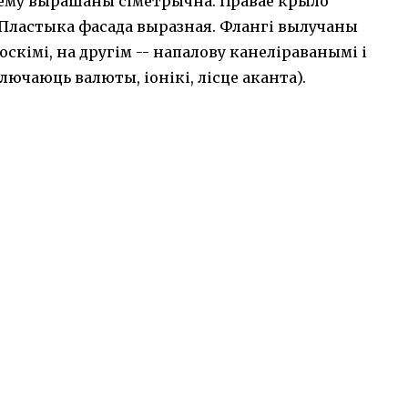
'ёму вырашаны сіметрычна. Правае крыло
 Пластыка фасада выразная. Флангі вылучаны
скімі, на другім -- напалову канеліраванымі і
лючаюць валюты, іонікі, лісце аканта).