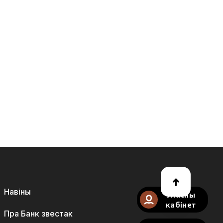
Навіны
Уласны
кабінет
Пра Банк звестак