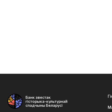
Г
Банк звестак
гісторыка-культурнай
спадчыны Беларусі
М