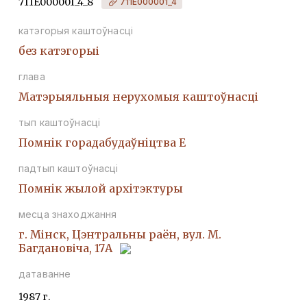
711Е000001_4_8
711Е000001_4
катэгорыя каштоўнасці
без катэгорыі
глава
Матэрыяльныя нерухомыя каштоўнасці
тып каштоўнасці
Помнiк горадабудаўнiцтва Е
падтып каштоўнасці
Помнiк жылой архiтэктуры
месца знаходжання
г. Мінск, Цэнтральны раён, вул. М.
Багдановіча, 17А
датаванне
1987 г.