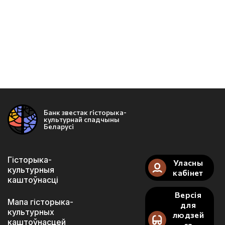
Банк звестак гісторыка-
культурнай спадчыны
Беларусі
Гісторыка-
Уласны
культурныя
кабінет
каштоўнасці
Версія
Мапа гісторыка-
для
культурных
людзей
каштоўнасцей
са