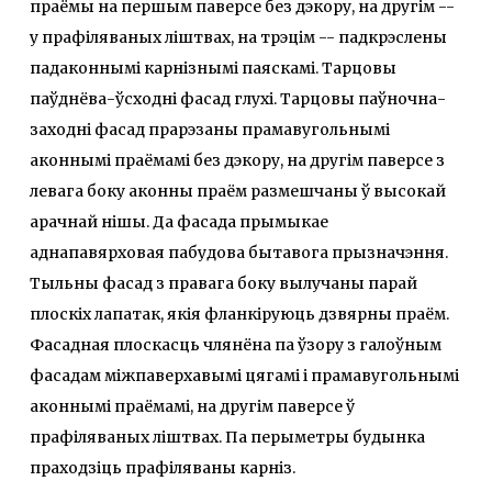
праёмы на першым паверсе без дэкору, на другім --
у прафіляваных ліштвах, на трэцім -- падкрэслены
падаконнымі карнізнымі паяскамі. Тарцовы
паўднёва-ўсходні фасад глухі. Тарцовы паўночна-
заходні фасад прарэзаны прамавугольнымі
аконнымі праёмамі без дэкору, на другім паверсе з
левага боку аконны праём размешчаны ў высокай
арачнай нішы. Да фасада прымыкае
аднапавярховая пабудова бытавога прызначэння.
Тыльны фасад з правага боку вылучаны парай
плоскіх лапатак, якія фланкіруюць дзвярны праём.
Фасадная плоскасць члянёна па ўзору з галоўным
фасадам міжпаверхавымі цягамі і прамавугольнымі
аконнымі праёмамі, на другім паверсе ў
прафіляваных ліштвах. Па перыметры будынка
праходзіць прафіляваны карніз.