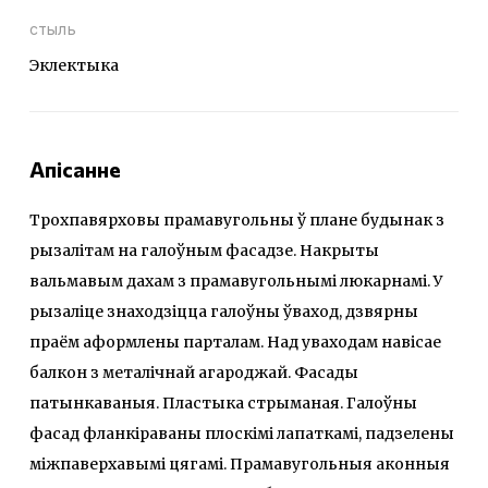
стыль
Эклектыка
Апісанне
Трохпавярховы прамавугольны ў плане будынак з
рызалітам на галоўным фасадзе. Накрыты
вальмавым дахам з прамавугольнымі люкарнамі. У
рызаліце знаходзіцца галоўны ўваход, дзвярны
праём аформлены парталам. Над уваходам навісае
балкон з металічнай агароджай. Фасады
патынкаваныя. Пластыка стрыманая. Галоўны
фасад фланкіраваны плоскімі лапаткамі, падзелены
міжпаверхавымі цягамі. Прамавугольныя аконныя