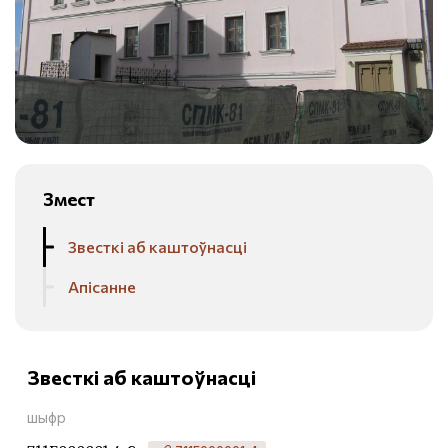
Змест
Звесткі аб каштоўнасці
Апісанне
Звесткі аб каштоўнасці
шыфр