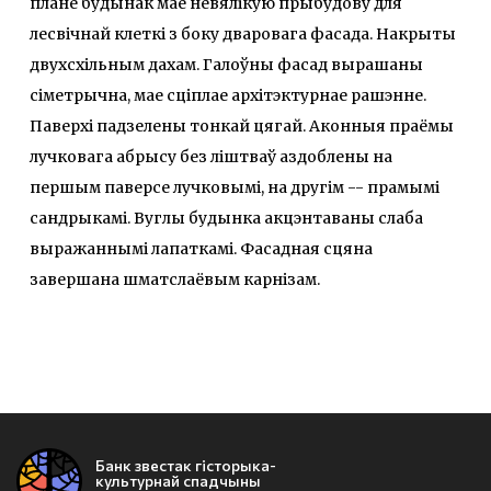
плане будынак мае невялікую прыбудову для
лесвічнай клеткі з боку дваровага фасада. Накрыты
двухсхiльным дахам. Галоўны фасад вырашаны
сіметрычна, мае сціплае архітэктурнае рашэнне.
Паверхі падзелены тонкай цягай. Аконныя праёмы
лучковага абрысу без ліштваў аздоблены на
першым паверсе лучковымі, на другім -- прамымі
сандрыкамі. Вуглы будынка акцэнтаваны слаба
выражаннымі лапаткамі. Фасадная сцяна
завершана шматслаёвым карнізам.
Банк звестак гісторыка-
культурнай спадчыны