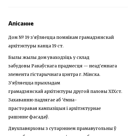
Апісанне
Дом № 19 з'яўляецца помнікам грамадзянскай
архітэктуры канца 19 ст.
Былы жылы дом уваходзіць у склад
забудовы Ракаўскага прадмесця — неад’емнага
элемента гістарычнага цэнтра г. Мінска.
З’яўляецца прыкладам
грамадзянскай архітэктуры другой паловы XIXст.
Захаванню падлягае аб ’ёмна-
прасторавая кампазіцыя і архітэктурнае
рашэнне фасадаў.
Двухпавярховы з сутарэннем прамавугольны ў