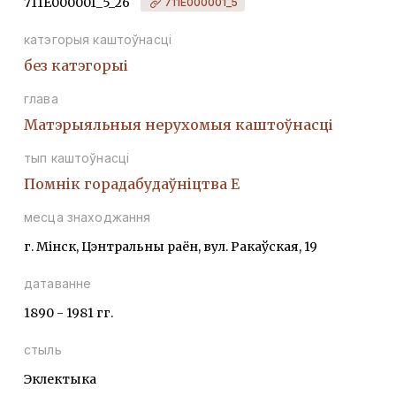
711Е000001_5_26
711Е000001_5
катэгорыя каштоўнасці
без катэгорыі
глава
Матэрыяльныя нерухомыя каштоўнасці
тып каштоўнасці
Помнiк горадабудаўнiцтва Е
месца знаходжання
г. Мінск, Цэнтральны раён, вул. Ракаўская, 19
датаванне
1890 - 1981 гг.
стыль
Эклектыка