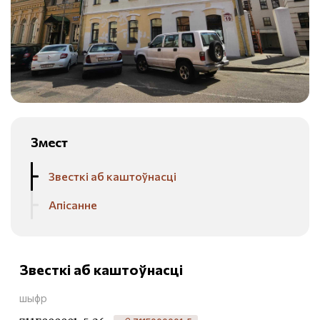
Змест
Звесткі аб каштоўнасці
Апісанне
Звесткі аб каштоўнасці
шыфр