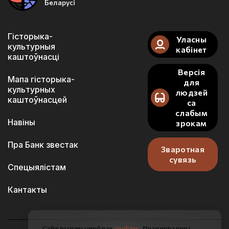
Беларусі
Гісторыка-
Уласны
культурныя
кабінет
каштоўнасці
Версія
Мапа гісторыка-
для
культурных
людзей
каштоўнасцей
са
слабым
Навіны
зрокам
Пра Банк звестак
Зваротная
сувязь
Спецыялістам
Кантакты
Сайт выкарыстоўвае
cookies
. Працягваючы