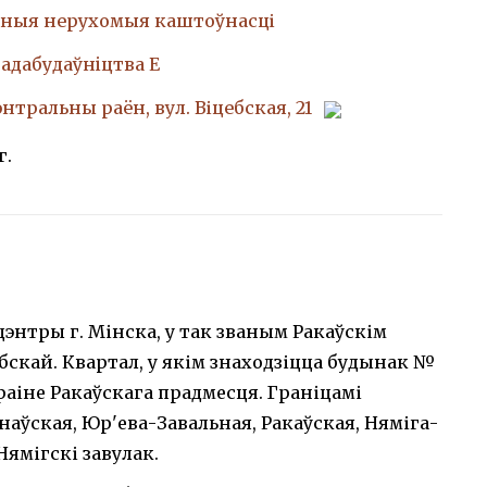
ныя нерухомыя каштоўнасці
адабудаўнiцтва Е
энтральны раён, вул. Віцебская, 21
г.
нтры г. Мінска, у так званым Ракаўскім
ебскай. Квартал, у якім знаходзіцца будынак №
раіне Ракаўскага прадмесця. Граніцамі
наўская, Юр'ева-Завальная, Ракаўская, Няміга-
 Нямігскі завулак.