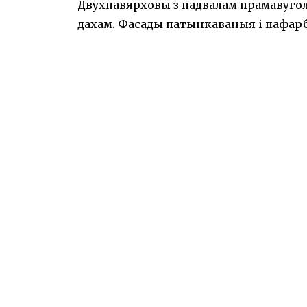
Двухпавярховы з падвалам прамавуго
дахам. Фасады патынкаваныя і пафар