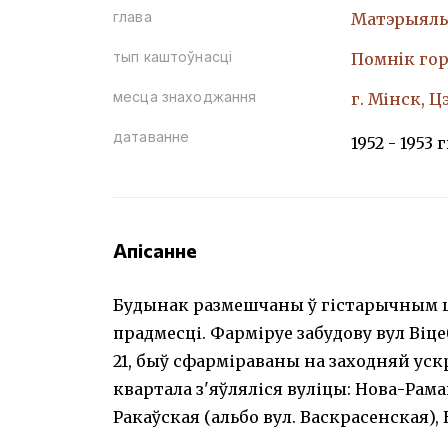
глава
Матэрыяль
тып каштоўнасці
Помнiк гор
месца знаходжання
г. Мінск, Ц
датаванне
1952 - 1953 г
Апісанне
Будынак размешчаны ў гістарычным цэ
прадмесці. Фарміруе забудову вул Віц
21, быў сфарміраваны на заходняй уск
квартала з'яўляліся вуліцы: Нова-Рама
Ракаўская (альбо вул. Васкрасенская),