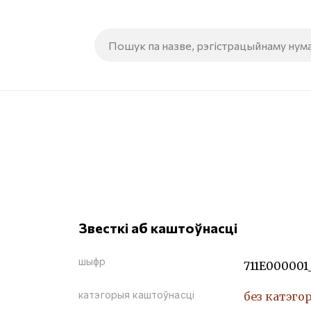
Звесткі аб каштоўнасці
шыфр
711Е000001
катэгорыя каштоўнасці
без катэго