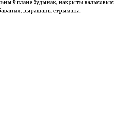
льны ў плане будынак, накрыты вальмавым
баваныя, вырашаны стрымана.