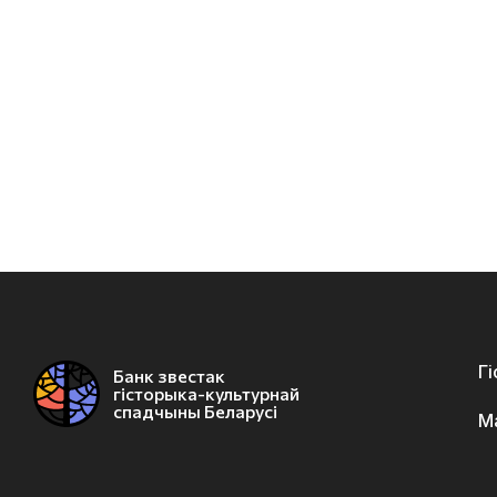
Г
Банк звестак
гісторыка-культурнай
спадчыны Беларусі
М