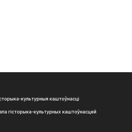
історыка-культурныя каштоўнасці
апа гісторыка-культурных каштоўнасцей