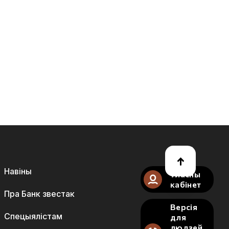
Навіны
Уласны
кабінет
Пра Банк звестак
Версія
Спецыялістам
для
людзей