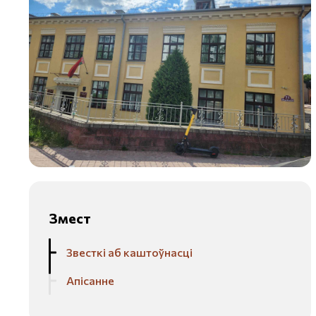
Змест
Звесткі аб каштоўнасці
Апісанне