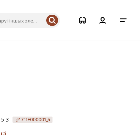
_5_3
711Е000001_5
рыі