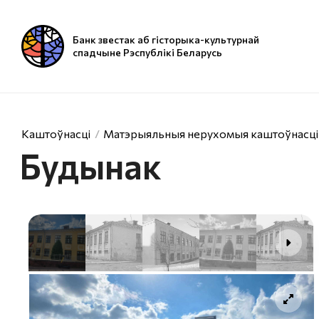
Банк звестак аб гісторыка-культурнай
спадчыне Рэспублікі Беларусь
Каштоўнасці
Матэрыяльныя нерухомыя каштоўнасці
Будынак