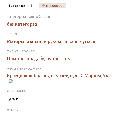
112Е000002_111
112Е000002
катэгорыя каштоўнасці
без катэгорыі
глава
Матэрыяльныя нерухомыя каштоўнасці
тып каштоўнасці
Помнiк горадабудаўнiцтва Е
месца знаходжання
Брэсцкая вобласць, г. Брэст, вул. К. Маркса, 54
датаванне
1926 г.
стыль