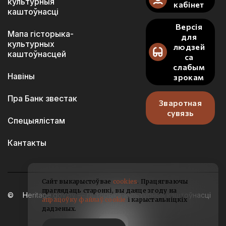
культурныя
кабінет
каштоўнасці
Версія
Мапа гісторыка-
для
культурных
людзей
каштоўнасцей
са
слабым
Навіны
зрокам
Пра Банк звестак
Зваротная
сувязь
Спецыялістам
Кантакты
Сайт выкарыстоўвае
cookies
. Працягваючы
праглядаць старонкі, вы даяце згоду на
Heritage.gov.by — гісторыка-культурныя каштоўнасці
апрацоўку файлаў cookie
і карыстальніцкіх
Беларусі
дадзеных.
2021-2026