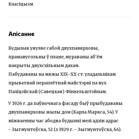
Класіцызм
Апісанне
Будынак уяуляе сабой двухпавярховы,
прамавугольны ў плане, мураваны аб'ём
накрыты двухсхільным дахам.
Пабудаваны на мяжы ХІХ-ХХ ст. уладальнікам
прыватнай пераплётнай майстэрні па вул.
Паліцэйскай (Савецкая) Фінкельштэйнам.
У 1926 г. да паўночнага фасаду быў прыбудаваны
двухпавярховы жылы дом (Карла Маркса, 54). У
міжваенны час абодва будынкі мелі адзін адрас
- Зыгмунтоўска, 52 (з 1929 г. - Зыгмунтоўска, 64).