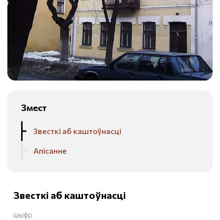
Змест
Звесткі аб каштоўнасці
Апісанне
Звесткі аб каштоўнасці
шыфр