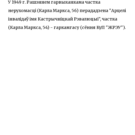
У 1949 г. Рашэннем гарвыканкама частка
нерухомасці (Карла Маркса, 56) перададзена "Арцелі
інвалідаў імя Кастрычніцкай Рэвалюцыі", частка
(Карла Маркса, 54) - гаркамгасу (сёння КуП "ЖРЭУ").