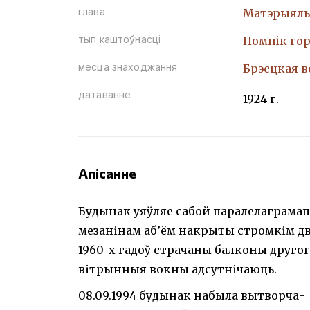
глава
Матэрыяль
тып каштоўнасці
Помнiк гор
месца знаходжання
Брэсцкая во
датаванне
1924 г.
Апісанне
Будынак уяўляе сабой паралелаграмап
мезанінам аб’ём накрыты стромкім дв
1960-х гадоў страчаны балконы другога
вітрынныя вокны адсутнічаюць.
08.09.1994 будынак набыла вытворча-