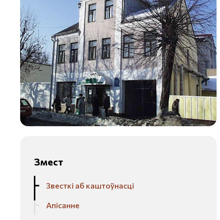
Змест
Звесткі аб каштоўнасці
Апісанне