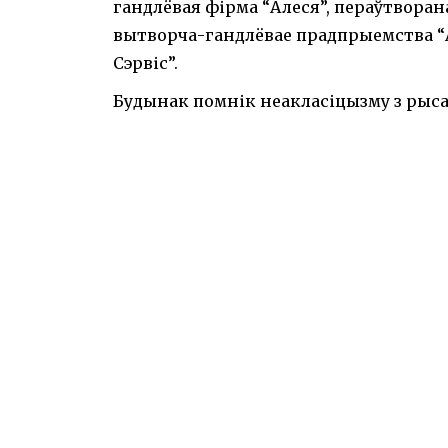
гандлёвая фірма “Алеся”, пераўтворан
вытворча-гандлёвае прадпрыемства “Ал
Сэрвіс”.
Будынак помнік неакласіцызму з рысам