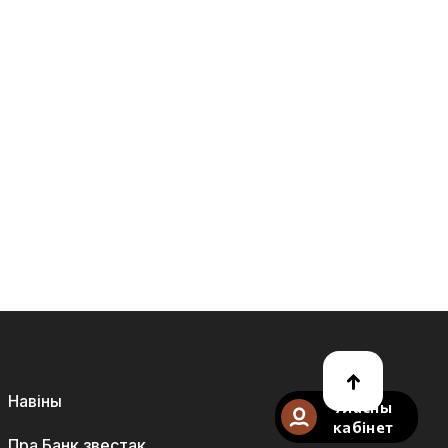
Навіны
Уласны
кабінет
Пра Банк звестак