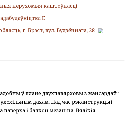
ныя нерухомыя каштоўнасці
адабудаўнiцтва Е
бласць, г. Брэст, вул. Будзённага, 28
адобны ў плане двухпавярховы з мансардай і
ухсхільным дахам. Пад час рэканструкцыі
 паверха і балкон мезаніна. Вялікія