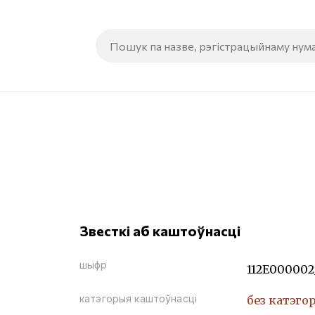
Звесткі аб каштоўнасці
шыфр
112Е000002
катэгорыя каштоўнасці
без катэго