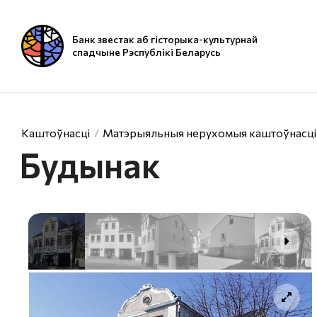
Банк звестак аб гісторыка-культурнай
спадчыне Рэспублікі Беларусь
Каштоўнасці
Матэрыяльныя нерухомыя каштоўнасці
Будынак