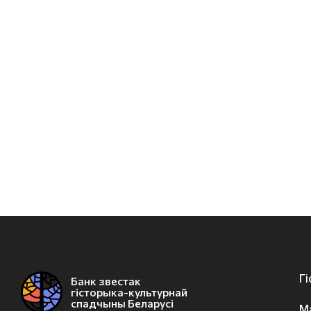
Г
Банк звестак
гісторыка-культурнай
спадчыны Беларусі
М