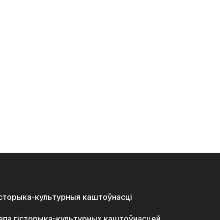
історыка-культурныя каштоўнасці
апа гісторыка-культурных каштоўнасцей