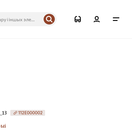
_13
112Е000002
рыі