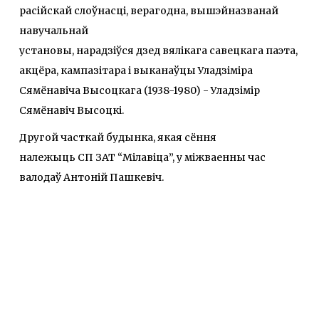
расійскай слоўнасці, верагодна, вышэйназванай
навучальнай
установы, нарадзіўся дзед вялікага савецкага паэта,
акцёра, кампазітара i выканаўцы Уладзіміра
Сямёнавіча Высоцкага (1938-1980) - Уладзімір
Сямёнавіч Высоцкі.
Другой часткай будынка, якая сёння
належыць СП ЗАТ “Мілавіца”, у міжваенны час
валодаў Антоній Пашкевіч.