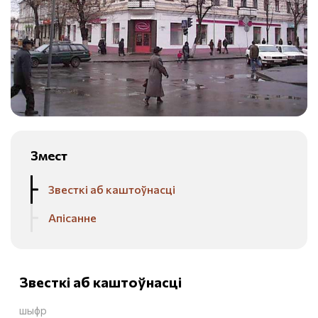
Змест
Звесткі аб каштоўнасці
Апісанне
Звесткі аб каштоўнасці
шыфр