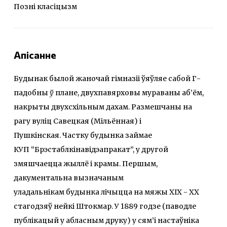
Позні класіцызм
Апісанне
Будынак былой жаночай гімназіі ўяўляе сабой Г-
падобны
ў
плане, двухпавярховы мураваны аб’ём,
накрыты двухсхільным дахам. Размешчаны на
рагу вуліц Савецкая (Мільённая) і
Пушкінская. Частку будынка займае
КУП “Брэстаблкінавідэапракат”, у другой
змяшчаецца жыллё i крамы. Першым,
дакументальна вызначаным
уладальнікам будынка лічыцца на мяжы XIX - XX
стагодзяў нейкі Штокмар. У 1889 годзе (паводле
публікацый у абласным друку) у сям’і настаўніка