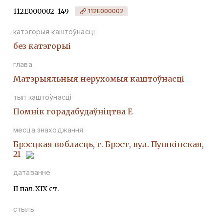
112Е000002_149
112Е000002
катэгорыя каштоўнасці
без катэгорыі
глава
Матэрыяльныя нерухомыя каштоўнасці
тып каштоўнасці
Помнiк горадабудаўнiцтва Е
месца знаходжання
Брэсцкая вобласць, г. Брэст, вул. Пушкінская,
21
датаванне
II пал. XIX ст.
стыль