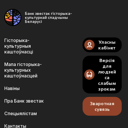
Банк звестак гісторыка-
культурнай спадчыны
Беларусі
Гісторыка-
Уласны
культурныя
кабінет
каштоўнасці
Версія
Мапа гісторыка-
для
культурных
людзей
каштоўнасцей
са
слабым
Навіны
зрокам
Пра Банк звестак
Зваротная
сувязь
Спецыялістам
Кантакты