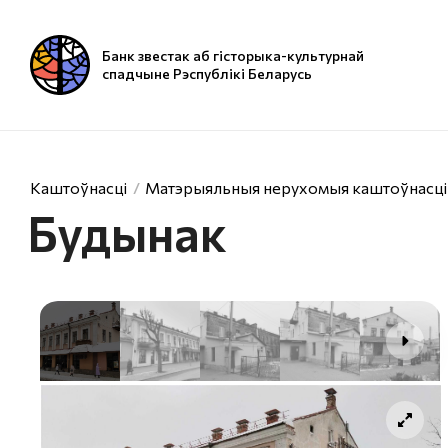
Банк звестак аб гісторыка-культурнай
спадчыне Рэспублікі Беларусь
Каштоўнасці
Матэрыяльныя нерухомыя каштоўнасці
Будынак