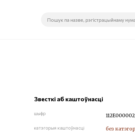
Звесткі аб каштоўнасці
шыфр
112Е000002
катэгорыя каштоўнасці
без катэго