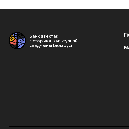
Г
Банк звестак
гісторыка-культурнай
спадчыны Беларусі
М