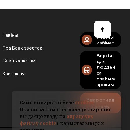
Навіны
Уласны
кабінет
Пра Банк звестак
Версія
Спецыялістам
для
людзей
са
Кантакты
слабым
зрокам
Зваротная
Сайт выкарыстоўвае
cookies
.
сувязь
Працягваючы праглядаць старонкі,
вы даяце згоду на
апрацоўку
файлаў cookie
і карыстальніцкіх