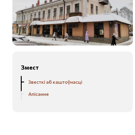
Змест
Звесткі аб каштоўнасці
Апісанне