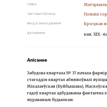
глава
Матэрыяль
тып каштоўнасці
Помнiк гор
месца знаходжання
Брэсцкая во
датаванне
кан. XIX -па
Апісанне
Забудова квартала № 37 пачала фарміра
стагоддзя квартал абмяжоўвалі вуліцы
Мікалаеўская (Куйбышава), Маскоўская 
гадоў квартал адбудаваны фактычна зн
мураваным будынкам.