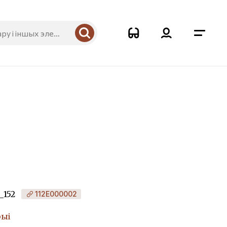
_152
112Е000002
рыі