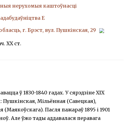
ныя нерухомыя каштоўнасці
адабудаўнiцтва Е
бласць, г. Брэст, вул. Пушкінская, 29
ч. XX ст.
вацца ў 1830-1840 гадах. У сярэдзіне XIX
: Пушкінская, Мільённая (Савецкая),
(Маякоўскага). Пасля пажараў 1895 і 1901
оў. Але ўжо тады аддавалася перавага