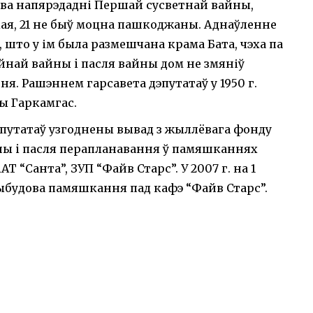
ова напярэдадні Першай сусветнай вайны,
кая, 21 не быў моцна пашкоджаны. Аднаўленне
, што у ім была размешчана крама Бата, чэха па
йнай вайны i пасля вайны дом не змяніў
. Рашэннем гарсавета дэпутатаў у 1950 г.
ы Гаркамгас.
дэпутатаў узгоднены вывад з жыллёвага фонду
ены i пасля перапланавання ў памяшканнях
 “Санта”, ЗУП “Файв Старс”. У 2007 г. на 1
ыбудова памяшкання пад кафэ “Файв Старс”.