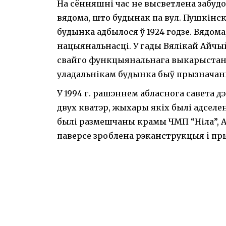
На сённяшні час не высветлена забуд
вядома, што будынак па вул. Пушкінс
будынка адбылося ў 1924 годзе. Вядома
нацыянальнасці. У гады Вялікай Айчы
свайго функцыянальнага выкарыстання
уладальнікам будынка быў прызначан
У 1994 г. рашэннем абласнога савета 
двух кватэр, жыхары якіх былі адсел
былі размешчаны крамы ЧМП “Ніла”, ААТ
паверсе зроблена рэканструкцыя i пр