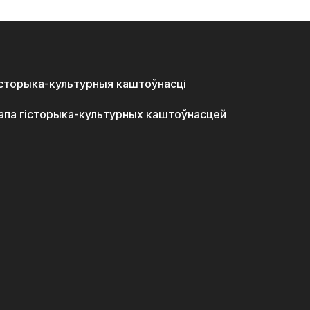
історыка-культурныя каштоўнасці
апа гісторыка-культурных каштоўнасцей