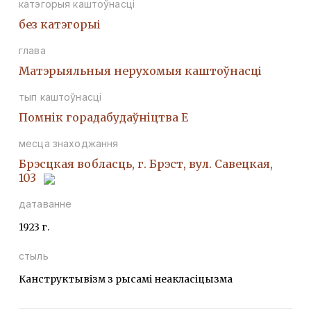
катэгорыя каштоўнасці
без катэгорыі
глава
Матэрыяльныя нерухомыя каштоўнасці
тып каштоўнасці
Помнiк горадабудаўнiцтва Е
месца знаходжання
Брэсцкая вобласць, г. Брэст, вул. Савецкая,
103
датаванне
1923 г.
стыль
Канструктывізм з рысамі неакласіцызма