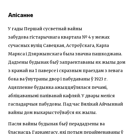
Апісанне
У гады Першай сусветнай вайны
забудова гістарычнага квартала № 4 у межах
сучасных вуліц Савецкая, Астроўскага, Карла
Маркса i Дзяржынскага была значна пашкоджана.
Дадзены будынак быў запраектаваны як жылы дом
з крамай на 1 паверсе i скразным праездам з левага
бока ва ўнутраны двор і пабудаваны ў 1923 г.
Ацяпленне будынка ажыццяўлялася печамі,
абліцаванымі паліванай кафляй. У двары меліся
гаспадарчыя пабудовы. Пад час Вялікай Айчыннай
вайны дом выкарыстоўваўся як жылы.
Пасля вайны будынак быў перададзены ва
ўласнасць Гаркамгасу, які потым перайменаваны ў