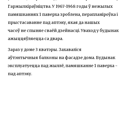
Гаржылкіраўніцтва. У 1967-1968 годы ў нежылых
памяшканнях 1 паверха зроблена, перапланіроўка і
прыстасаванне пад аптэку, якая да нашых
часоў не спыняе сваёй дзейнасці. Уваход у будынак
ажыццяўляецца ca двара.
Зараз у доме 3 кватэры. Захаваліся
аўтэнтычныя балконы на фасадзе дома. Будынак
эксплуатуецца пад жыллё, памяшканне 1 паверха -
пад аптэку.