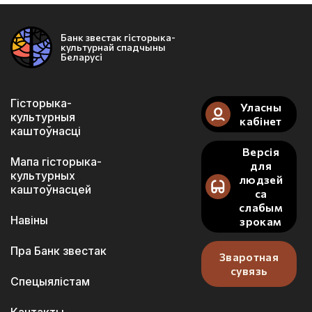
Банк звестак гісторыка-
культурнай спадчыны
Беларусі
Гісторыка-
Уласны
культурныя
кабінет
каштоўнасці
Версія
Мапа гісторыка-
для
культурных
людзей
каштоўнасцей
са
слабым
Навіны
зрокам
Пра Банк звестак
Зваротная
сувязь
Спецыялістам