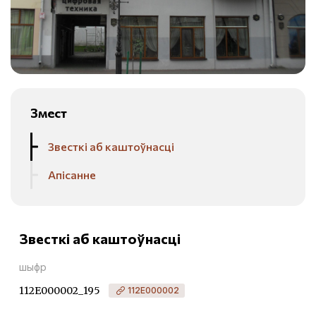
Змест
Звесткі аб каштоўнасці
Апісанне
Звесткі аб каштоўнасці
шыфр
112Е000002_195
112Е000002