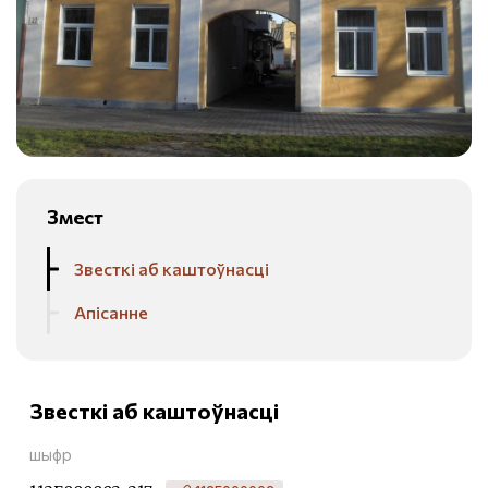
Змест
Звесткі аб каштоўнасці
Апісанне
Звесткі аб каштоўнасці
шыфр