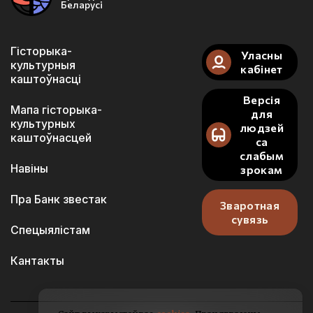
Беларусі
Гісторыка-
Уласны
культурныя
кабінет
каштоўнасці
Версія
Мапа гісторыка-
для
культурных
людзей
каштоўнасцей
са
слабым
Навіны
зрокам
Пра Банк звестак
Зваротная
сувязь
Спецыялістам
Кантакты