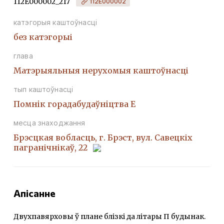
112Е000002_217
112Е000002
катэгорыя каштоўнасці
без катэгорыі
глава
Матэрыяльныя нерухомыя каштоўнасці
тып каштоўнасці
Помнiк горадабудаўнiцтва Е
месца знаходжання
Брэсцкая вобласць, г. Брэст, вул. Савецкіх
пагранічнікаў, 22
Апісанне
Двухпавярховы ў плане блізкі да літары П будынак.