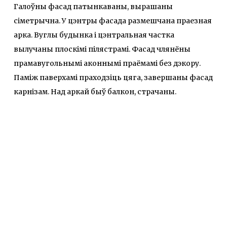
Галоўны фасад патынкаваны, вырашаны
сіметрычна. У цэнтры фасада размешчана праезная
арка. Вуглы будынка і цэнтральная частка
вылучаны плоскімі пілястрамі. Фасад члянёны
прамавугольнымі аконнымі праёмамі без дэкору.
Паміж паверхамі праходзіць цяга, завершаны фасад
карнізам. Над аркай быў балкон, страчаны.