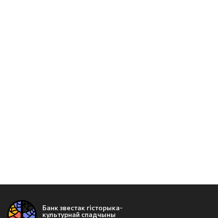
Банк звестак гісторыка-
культурнай спадчыны