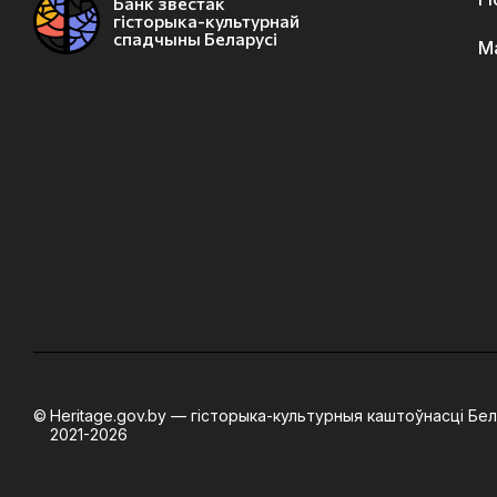
Банк звестак
гісторыка-культурнай
спадчыны Беларусі
М
Heritage.gov.by — гісторыка-культурныя каштоўнасці Бел
2021-2026