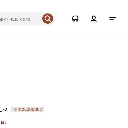
_22
112Е000002
рыі