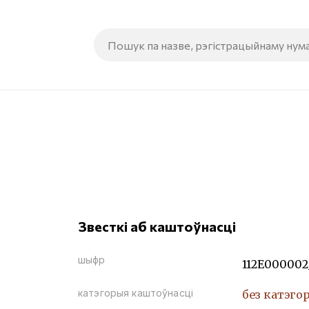
Звесткі аб каштоўнасці
шыфр
112Е000002
катэгорыя каштоўнасці
без катэго