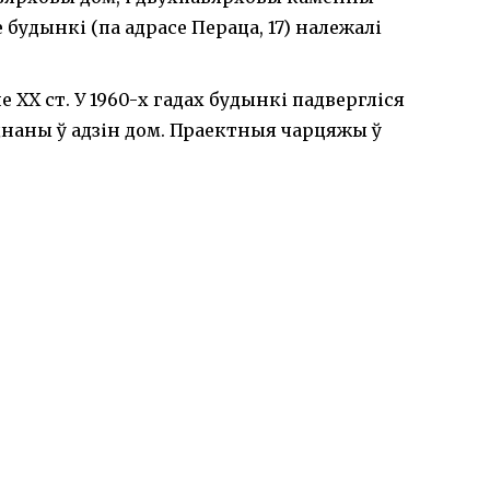
будынкі (па адрасе Пераца, 17) належалі
 ХХ ст. У 1960-х гадах будынкі падвергліся
днаны ў адзін дом. Праектныя чарцяжы ў