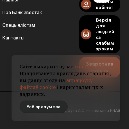
Уласны
кабінет
Пра Банк звестак
Версія
Спецыялістам
для
людзей
са
Кантакты
слабым
зрокам
Зваротная
Сайт выкарыстоўвае
cookies
.
сувязь
Працягваючы праглядаць старонкі,
вы даяце згоду на
апрацоўку
файлаў cookie
і карыстальніцкіх
дадзеных.
Усё зразумела
Распрацоўка АІС
— кампанія PRAS