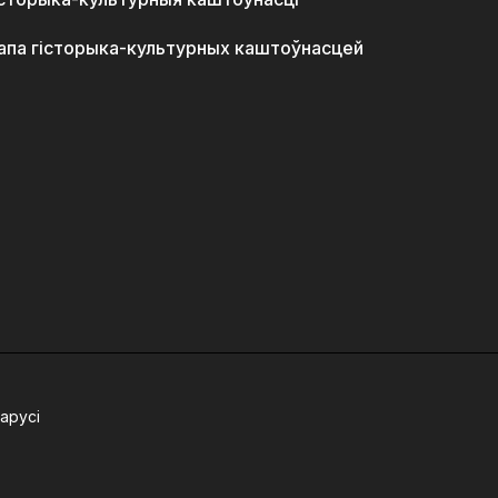
апа гісторыка-культурных каштоўнасцей
арусі