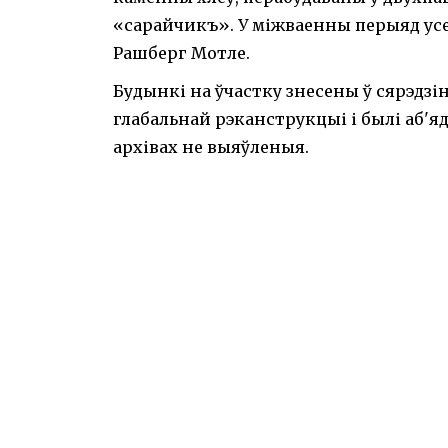
«сарайчикъ». У міжваенны перыяд усе 
Рашберг Мотле.
Будынкі на ўчастку знесены ў сярэдзіне
глабальнай рэканструкцыі і былі аб'я
архівах не выяўленыя.