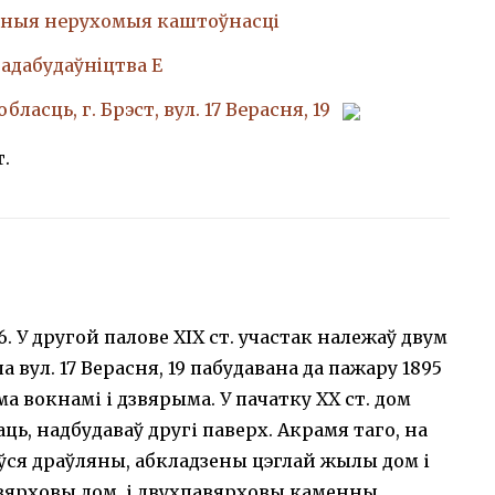
ныя нерухомыя каштоўнасці
адабудаўнiцтва Е
бласць, г. Брэст, вул. 17 Верасня, 19
т.
 У другой палове XIX ст. участак належаў двум
 вул. 17 Верасня, 19 пабудавана да пажару 1895
а вокнамі і дзвярыма. У пачатку ХХ ст. дом
ць, надбудаваў другі паверх. Акрамя таго, на
іўся драўляны, абкладзены цэглай жылы дом і
вярховы дом, і двухпавярховы каменны