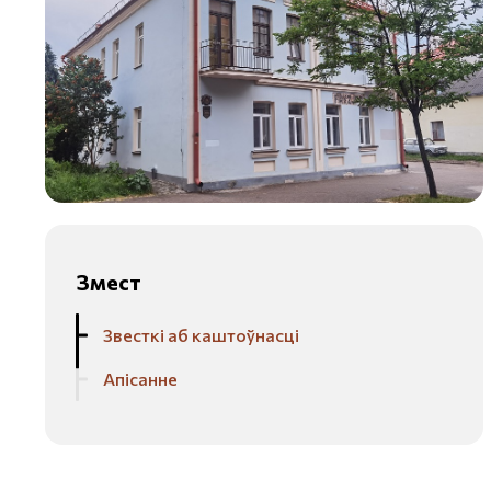
Змест
Звесткі аб каштоўнасці
Апісанне