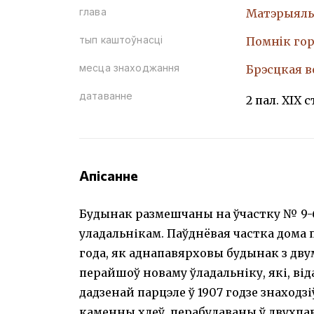
глава
Матэрыяль
тып каштоўнасці
Помнiк гор
месца знаходжання
Брэсцкая во
датаванне
2 пал. XIX с
Апісанне
Будынак размешчаны на ўчастку № 9-6.
уладальнікам. Паўднёвая частка дома па
года, як аднапавярховы будынак з двум
перайшоў новаму ўладальніку, які, віда
дадзенай парцэле ў 1907 годзе знаходз
каменны хлеў, перабудаваны ў двухпа