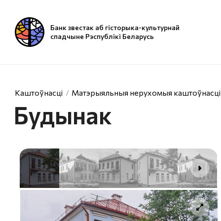
Банк звестак аб гісторыка-культурнай
спадчыне Рэспублікі Беларусь
Каштоўнасці
Матэрыяльныя нерухомыя каштоўнасці
Будынак