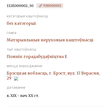
112Е000002_30
112Е000002
катэгорыя каштоўнасці
без катэгорыі
глава
Матэрыяльныя нерухомыя каштоўнасці
тып каштоўнасці
Помнiк горадабудаўнiцтва Е
месца знаходжання
Брэсцкая вобласць, г. Брэст, вул. 17 Верасня,
29
датаванне
к. ХІХ - пач. ХХ ст.