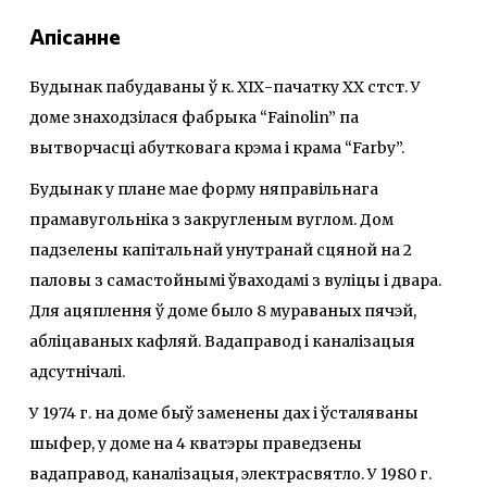
Апісанне
Будынак пабудаваны ў к. ХІХ-пачатку ХХ стст. У
доме знаходзілася фабрыка “Fainolin” па
вытворчасці абутковага крэма і крама “Farby”.
Будынак у плане мае форму няправiльнага
прамавугольнiка з закругленым вуглом. Дом
падзелены капітальнай унутранай сцяной на 2
паловы з самастойнымі ўваходамі з вуліцы і двара.
Для ацяплення ў доме было 8 мураваных пячэй,
абліцаваных кафляй. Вадаправод і каналізацыя
адсутнічалі.
У 1974 г. на доме быў заменены дах і ўсталяваны
шыфер, у доме на 4 кватэры праведзены
вадаправод, каналізацыя, электрасвятло. У 1980 г.