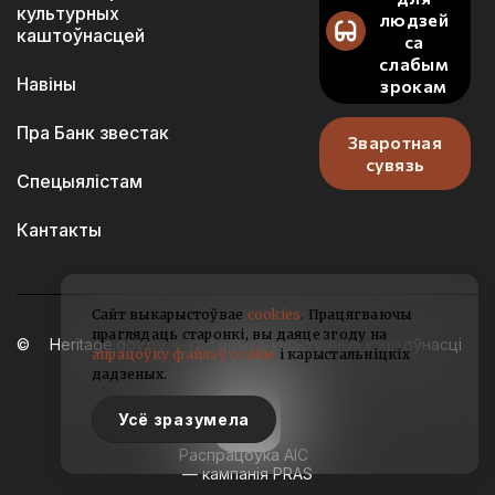
культурных
людзей
каштоўнасцей
са
слабым
Навіны
зрокам
Пра Банк звестак
Зваротная
сувязь
Спецыялістам
Кантакты
Сайт выкарыстоўвае
cookies
. Працягваючы
праглядаць старонкі, вы даяце згоду на
Heritage.gov.by — гісторыка-культурныя каштоўнасці
апрацоўку файлаў cookie
і карыстальніцкіх
Беларусі
дадзеных.
2021-2026
Усё зразумела
Распрацоўка АІС
— кампанія PRAS