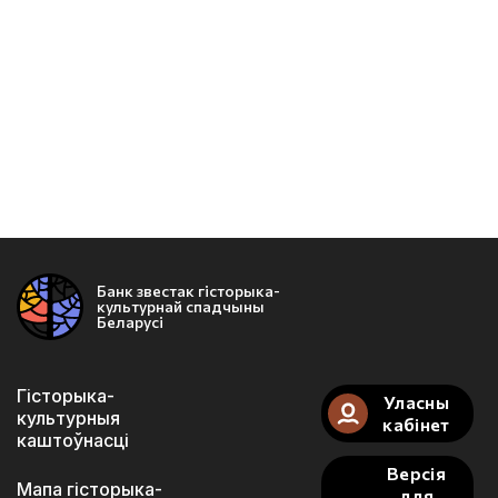
Банк звестак гісторыка-
культурнай спадчыны
Беларусі
Гісторыка-
Уласны
культурныя
кабінет
каштоўнасці
Версія
Мапа гісторыка-
для