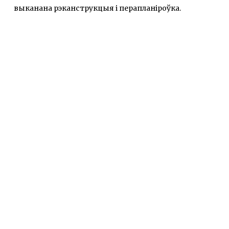
выканана рэканструкцыя і перапланіроўка.