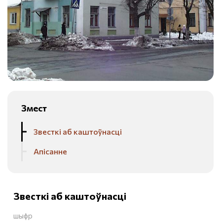
Змест
Звесткі аб каштоўнасці
Апісанне
Звесткі аб каштоўнасці
шыфр