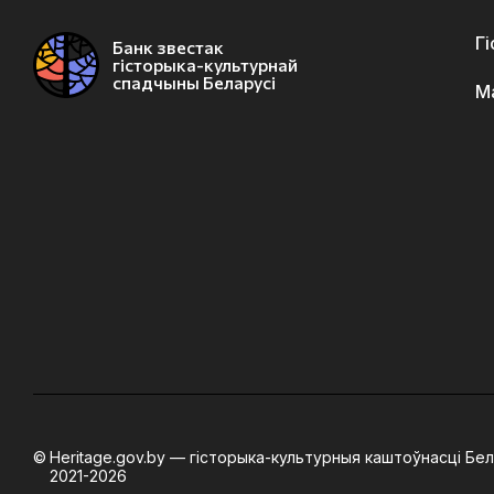
Г
Банк звестак
гісторыка-культурнай
спадчыны Беларусі
М
Heritage.gov.by — гісторыка-культурныя каштоўнасці Бел
2021-2026