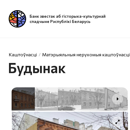
Банк звестак аб гісторыка-культурнай
спадчыне Рэспублікі Беларусь
Каштоўнасці
Матэрыяльныя нерухомыя каштоўнасці
Будынак