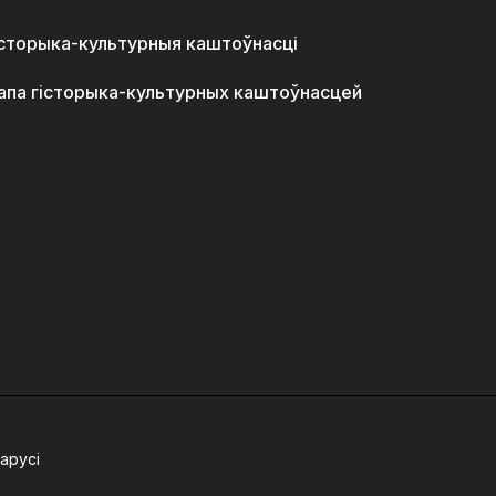
історыка-культурныя каштоўнасці
апа гісторыка-культурных каштоўнасцей
арусі