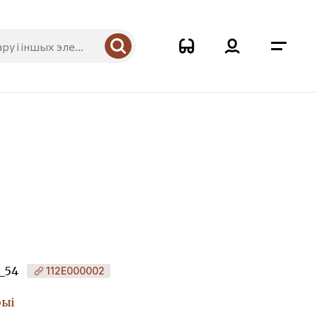
_54
112Е000002
рыі