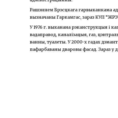
Рашэннем Брэсцкага гарвыканкама ад 
вызначаны Гаркамгас, зараз КУП “ЖРЭУ 
У 1976 г. выканана рэканструкцыя і к
вадаправод, каналізацыя, газ, цэнтрал
ванны, туалеты. У 2000-х гадах дэман
пафарбаваны дваровы фасад. Зараз у д