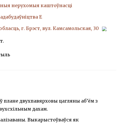
ныя нерухомыя каштоўнасці
адабудаўнiцтва Е
бласць, г. Брэст, вул. Камсамольская, 30
т.
тыль
ў плане двухпавярховы цагляны аб’ём з
вухсхільным дахам.
налізаваны. Выкарыстоўваўся як