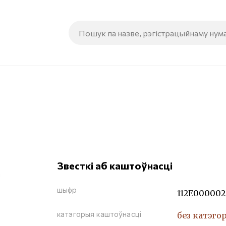
Звесткі аб каштоўнасці
шыфр
112Е000002
катэгорыя каштоўнасці
без катэго