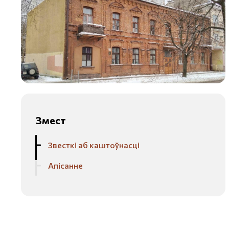
Змест
Звесткі аб каштоўнасці
Апісанне