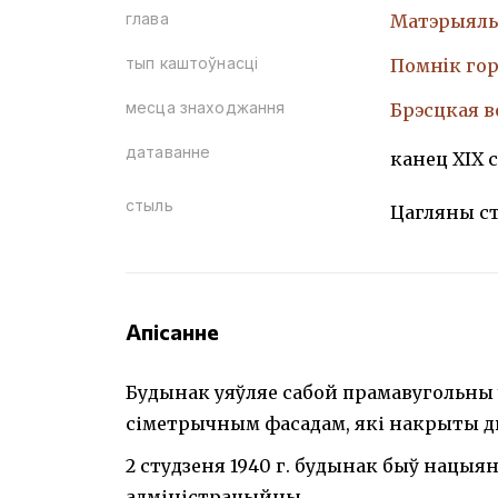
глава
Матэрыяль
тып каштоўнасці
Помнiк гор
месца знаходжання
Брэсцкая во
датаванне
канец ХІХ с
стыль
Цагляны с
Апісанне
Будынак уяўляе сабой прамавугольны 
сіметрычным фасадам, які накрыты д
2 студзеня 1940 г. будынак быў нацыя
адміністрацыйны.