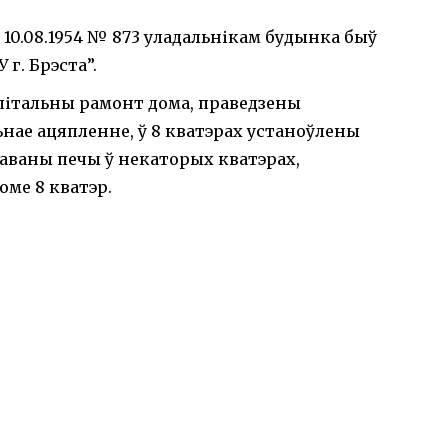
10.08.1954 № 873 уладальнікам будынка быў
г. Брэста”.
апітальны рамонт дома, праведзены
ьнае ацяпленне, ў 8 кватэрах устаноўлены
таваны печы ў некаторых кватэрах,
оме 8 кватэр.