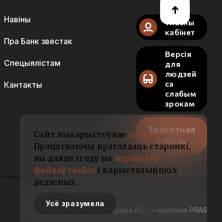
Навіны
Уласны
кабінет
Пра Банк звестак
Версія
Спецыялістам
для
людзей
са
Кантакты
слабым
зрокам
Зваротная
Сайт выкарыстоўвае
cookies
.
сувязь
Працягваючы праглядаць старонкі,
вы даяце згоду на
апрацоўку
файлаў cookie
і карыстальніцкіх
дадзеных.
Усё зразумела
Распрацоўка АІС
— кампанія PRAS