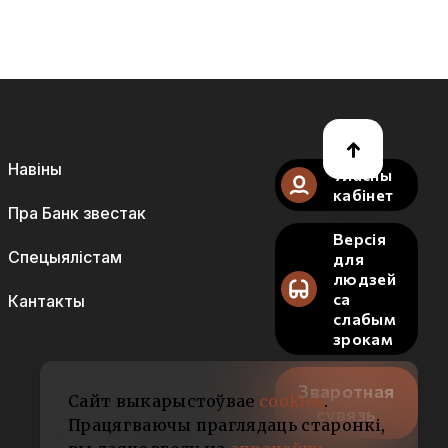
Навіны
Уласны
кабінет
Пра Банк звестак
Версія
Спецыялістам
для
людзей
са
Кантакты
слабым
зрокам
Зваротная
Сайт выкарыстоўвае
cookies
.
сувязь
Працягваючы праглядаць старонкі,