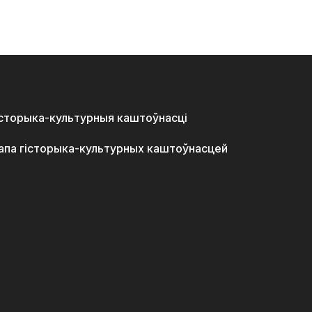
історыка-культурныя каштоўнасці
апа гісторыка-культурных каштоўнасцей