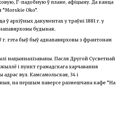
ховую, Г-падобную ў плане, афіцыну. Да канца
 “Morskie Oko”.
 ў архіўных дакументах у траўні 1881 г. у
аднапавярховы будынак.
7 г. гэта быў быў аднапавярховы з франтонам
былі нацыяналізаваны. Пасля Другой Сусветнай
жыллё і пункт грамадскага харчавання
 адрас вул. Камсамольская, 34 і
ныя, на першым паверсе размешчана кафе “На