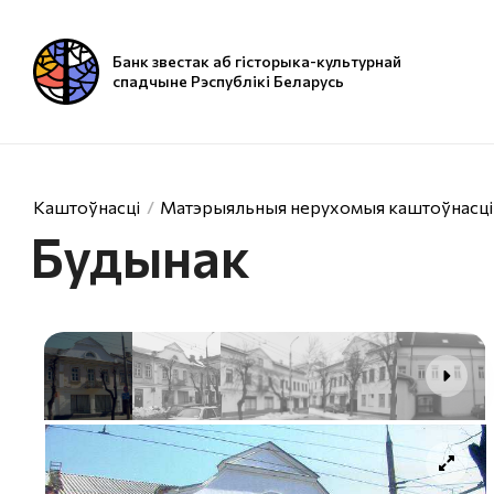
Банк звестак аб гісторыка-культурнай
спадчыне Рэспублікі Беларусь
Каштоўнасці
Матэрыяльныя нерухомыя каштоўнасці
Будынак