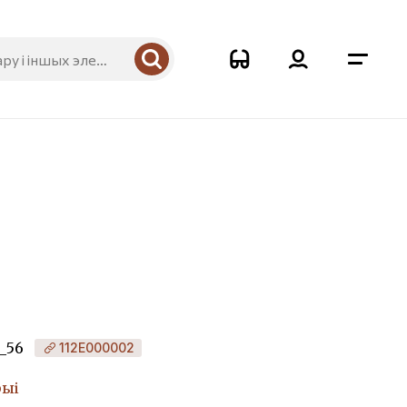
_56
112Е000002
рыі