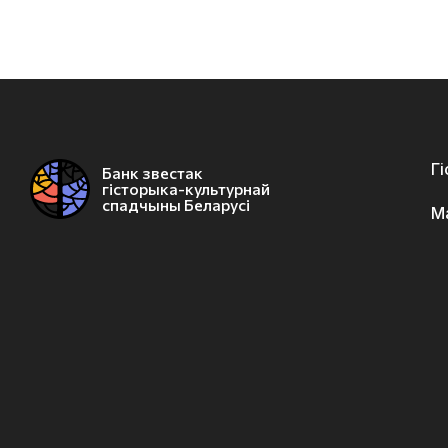
Г
Банк звестак
гісторыка-культурнай
спадчыны Беларусі
М