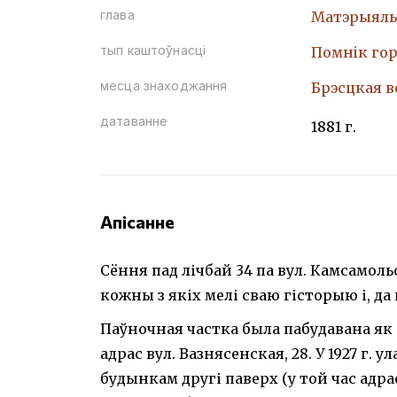
глава
Матэрыяль
тып каштоўнасці
Помнiк гор
месца знаходжання
Брэсцкая во
датаванне
1881 г.
Апісанне
Сёння пад лічбай 34 па вул. Камсамол
кожны з якіх мелі сваю гісторыю і, да
Паўночная частка была пабудавана як 
адрас вул. Вазнясенская, 28. У 1927 г.
будынкам другі паверх (у той час адрас