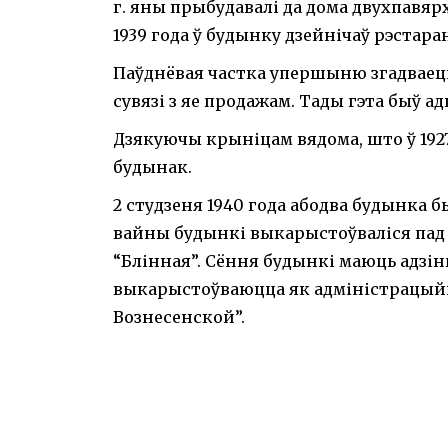
г. яны прыбудавалі да дома двухпавяр
1939 года ў будынку дзейнічаў рэстаран
Паўднёвая частка упершыню згадваецца
сувязі з яе продажам. Тады гэта быў 
Дзякуючы крыніцам вядома, што ў 192
будынак.
2 студзеня 1940 года абодва будынка 
вайны будынкі выкарыстоўваліся пад 
“Блінная”. Сёння будынкі маюць адзіны
выкарыстоўваюцца як адміністрацый
Вознесенской”.