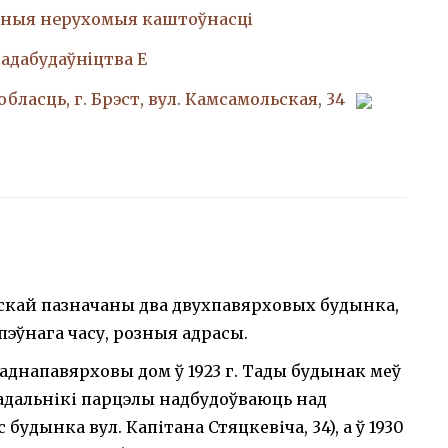
ныя нерухомыя каштоўнасці
адабудаўнiцтва Е
бласць, г. Брэст, вул. Камсамольская, 34
ьскай пазначаны два двухпавярховых будынка,
 пэўнага часу, розныя адрасы.
аднапавярховы дом ў 1923 г. Тады будынак меў
 уладальнікі парцэлы надбудоўваюць над
 будынка вул. Капітана Стяцкевіча, 34), а ў 1930