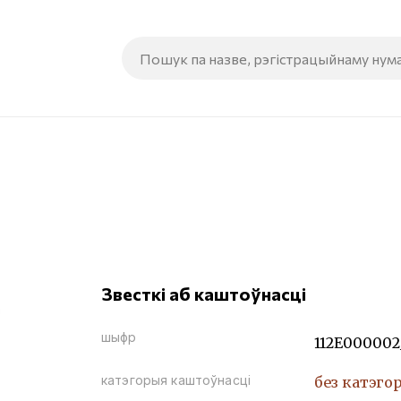
Звесткі аб каштоўнасці
шыфр
112Е000002
катэгорыя каштоўнасці
без катэго