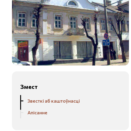
Змест
Звесткі аб каштоўнасці
Апісанне