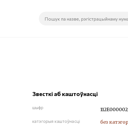
Звесткі аб каштоўнасці
шыфр
112Е000002
катэгорыя каштоўнасці
без катэго