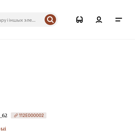
_62
112Е000002
рыі