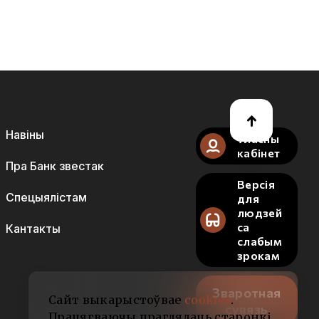
Навіны
Уласны
кабінет
Пра Банк звестак
Версія
Спецыялістам
для
людзей
са
Кантакты
слабым
зрокам
Зваротная
Сайт выкарыстоўвае
cookies
.
сувязь
Працягваючы праглядаць старонкі,