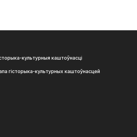
історыка-культурныя каштоўнасці
апа гісторыка-культурных каштоўнасцей