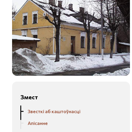
Змест
Звесткі аб каштоўнасці
Апісанне