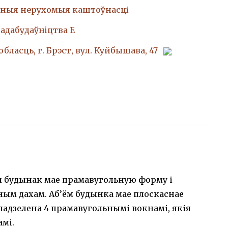
ныя нерухомыя каштоўнасці
адабудаўнiцтва Е
бласць, г. Брэст, вул. Куйбышава, 47
 будынак мае прамавугольную форму і
ым дахам. Аб’ём будынка мае плоскаснае
адзелена 4 прамавугольнымі вокнамі, якія
амі.