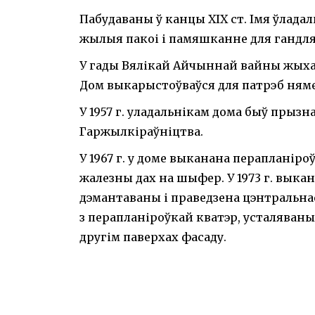
Пабудаваны ў канцы XIX ст. Імя ўладал
жылыя пакоі і памяшканне для гандля,
У гады Вялікай Айчыннай вайны жыхар
Дом выкарыстоўваўся для патрэб няме
У 1957 г. уладальнікам дома быў пры
Гаржылкіраўніцтва.
У 1967 г. у доме выканана перапланір
жалезны дах на шыфер. У 1973 г. выка
дэмантаваны і праведзена цэнтральнае
з перапланіроўкай кватэр, усталяваны
другім паверхах фасаду.