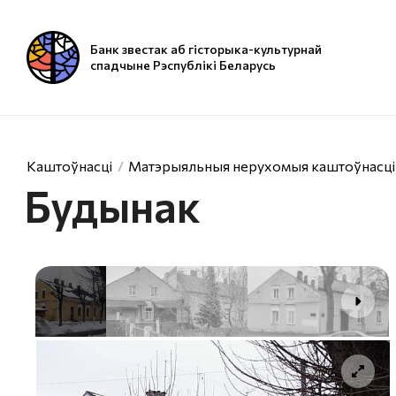
Банк звестак аб гісторыка-культурнай
спадчыне Рэспублікі Беларусь
Каштоўнасці
Матэрыяльныя нерухомыя каштоўнасці
Будынак