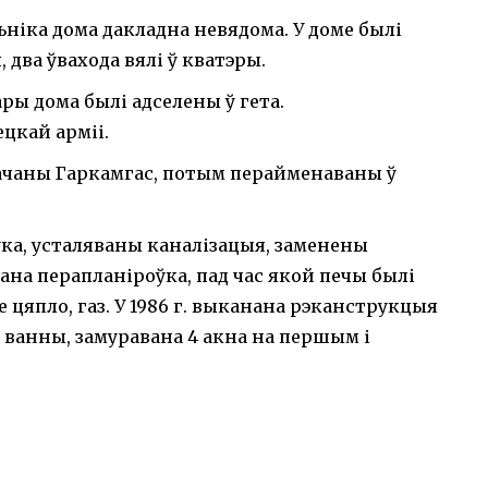
ьніка дома дакладна невядома. У доме былі
 два ўвахода вялі ў кватэры.
ы дома былі адселены ў гета.
цкай арміі.
значаны Гаркамгас, потым перайменаваны ў
оўка, усталяваны каналізацыя, заменены
нана перапланіроўка, пад час якой печы былі
 цяпло, газ. У 1986 г. выканана рэканструкцыя
 ванны, замуравана 4 акна на першым і