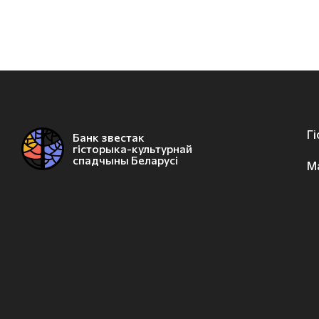
Г
Банк звестак
гісторыка-культурнай
спадчыны Беларусі
М