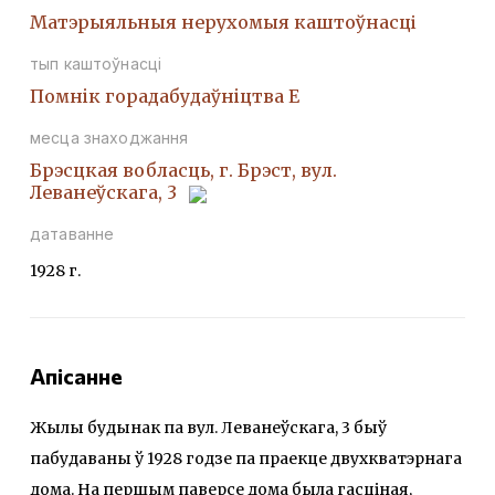
Матэрыяльныя нерухомыя каштоўнасці
тып каштоўнасці
Помнiк горадабудаўнiцтва Е
месца знаходжання
Брэсцкая вобласць, г. Брэст, вул.
Леванеўскага, 3
датаванне
1928 г.
Апісанне
Жылы будынак па вул. Леванеўскага, 3 быў
пабудаваны ў 1928 годзе па праекце двухкватэрнага
дома. На першым паверсе дома была гасціная,