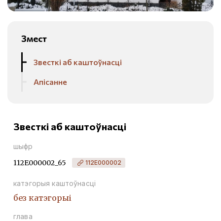
Змест
Звесткі аб каштоўнасці
Апісанне
Звесткі аб каштоўнасці
шыфр
112Е000002_65
112Е000002
катэгорыя каштоўнасці
без катэгорыі
глава