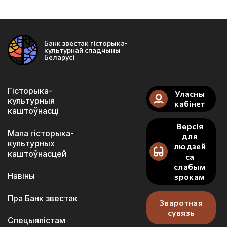
Банк звестак гісторыка-
культурнай спадчыны
Беларусі
Гісторыка-
Уласны
культурныя
кабінет
каштоўнасці
Версія
Мапа гісторыка-
для
культурных
людзей
каштоўнасцей
са
слабым
Навіны
зрокам
Пра Банк звестак
Зваротная
сувязь
Спецыялістам