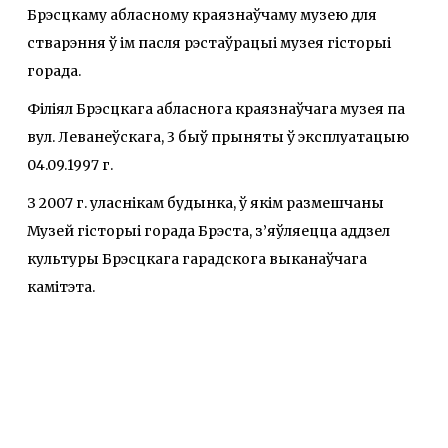
Брэсцкаму абласному краязнаўчаму музею для
стварэння ў ім пасля рэстаўрацыі музея гісторыі
горада.
Філіял Брэсцкага абласнога краязнаўчага музея па
вул. Леванеўскага, 3 быў прыняты ў эксплуатацыю
04.09.1997 г.
З 2007 г. уласнікам будынка, ў якім размешчаны
Музей гісторыі горада Брэста, з’яўляецца аддзел
культуры Брэсцкага гарадскога выканаўчага
камітэта.