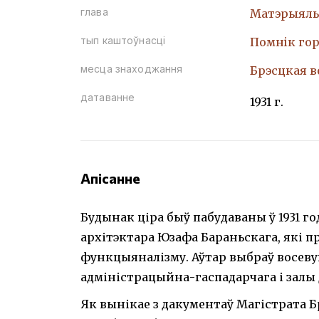
глава
Матэрыяль
тып каштоўнасці
Помнiк гор
месца знаходжання
Брэсцкая во
датаванне
1931 г.
Апісанне
Будынак ціра быў пабудаваны ў 1931 го
архітэктара Юзафа Бараньскага, які п
функцыяналізму. Аўтар выбраў восеву
адміністрацыйна-гаспадарчага і залы
Як вынікае з дакументаў Магістрата 