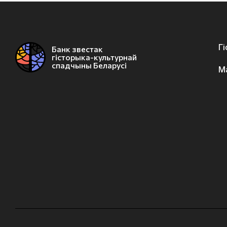
Г
Банк звестак
гісторыка-культурнай
спадчыны Беларусі
М