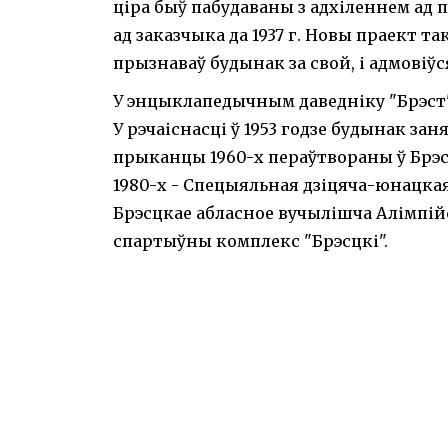
ціра быў пабудаваны з адхіленнем ад 
ад заказчыка да 1937 г. Новы праект та
прызнаваў будынак за свой, і адмовіў
У энцыклапедычным даведніку "Брэст", 
У рэчаіснасці ў 1953 годзе будынак зан
прыканцы 1960-х пераўтвораны ў Брэс
1980-х - Спецыяльная дзіцяча-юнацкая
Брэсцкае абласное вучылішча Алімпійск
спартыўны комплекс "Брэсцкі".