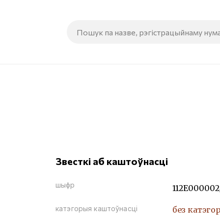
Звесткі аб каштоўнасці
шыфр
112Е000002
катэгорыя каштоўнасці
без катэго