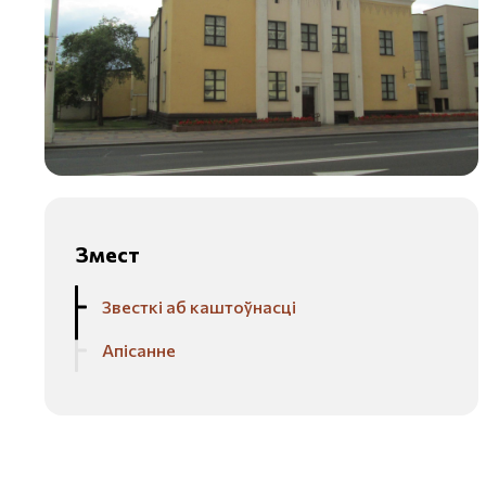
Змест
Звесткі аб каштоўнасці
Апісанне