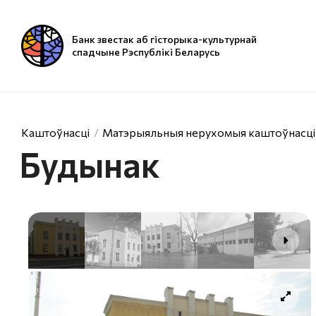
Банк звестак аб гісторыка-культурнай
спадчыне Рэспублікі Беларусь
Каштоўнасці
Матэрыяльныя нерухомыя каштоўнасці
Будынак