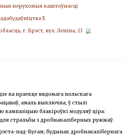
ныя нерухомыя каштоўнасці
адабудаўнiцтва Е
бласць, г. Брэст, вул. Леніна, 23
дзе па праекце вядомага польскага
рацаваў, амаль выключна, ў стылі
ю кампазіцыю блакіроўкі модуляў ціра:
 для стральбы з дробнакаліберных ружжаў.
Брэста-над-Бугам, будынак дробнакалібернага