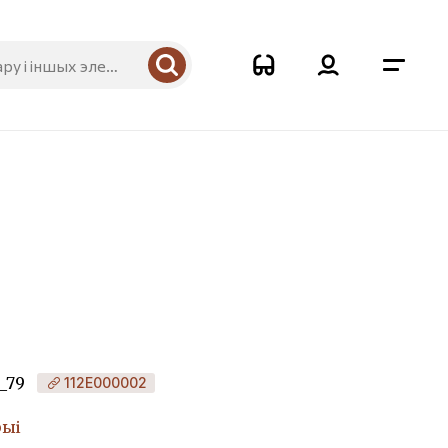
_79
112Е000002
рыі