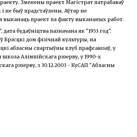
праекту. Зменены праект Магістрат патрабаваў
к i не быў прадстаўлены. Аўтар не
ся выканаць праект па факту выкананых работ.
дата будаўніцтва пазначана як "1953 год".
яў Брэсцкі дом фізічнай культуры, на
цкі абласны спартыўны клуб прафсаюзаў, у
 школа Алімпійскага рэзерву, у 1990-х
ага рэзерву, з 30.12.2003 - КуСАП "Абласны