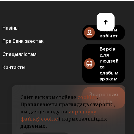
Навіны
Уласны
кабінет
Пра Банк звестак
Версія
Спецыялістам
для
людзей
са
Кантакты
слабым
зрокам
Зваротная
Сайт выкарыстоўвае
cookies
.
сувязь
Працягваючы праглядаць старонкі,
вы даяце згоду на
апрацоўку
файлаў cookie
і карыстальніцкіх
дадзеных.