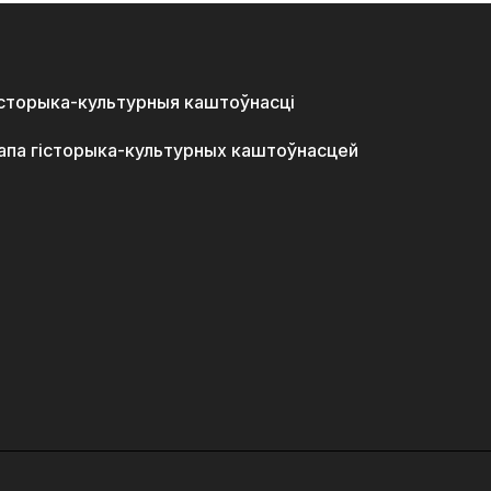
історыка-культурныя каштоўнасці
апа гісторыка-культурных каштоўнасцей