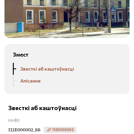
Змест
Звесткі аб каштоўнасці
Апісанне
Звесткі аб каштоўнасці
шыфр
112Е000002_88
112Е000002