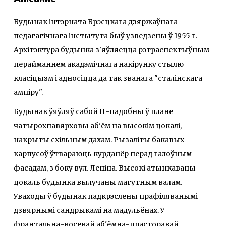
Будынак інтэрната Брэсцкага дзяржаўнага
педагагічнага інстытута быў узведзены ў 1955 г.
Архітэктура будынка з'яўляецца рэтраспектыўным
перайманнем акадэмічнага накірунку стылю
класіцызм і адносіцца да так званага "сталінскага
ампіру".
Будынак ўяўляў сабой П-падобны ў плане
чатырохпавярховы аб'ём на высокім цокалі,
накрыты схільным дахам. Рызаліты бакавых
карпусоў ўтвараюць курданёр перад галоўным
фасадам, з боку вул. Леніна. Высокі атынкаваны
цокаль будынка вылучаны магутным валам.
Уваходы ў будынак падкрэслены прафіляванымі
дзвярнымі сандрыкамі на мадульёнах. У
франтальна-восевай аб'ёмна-прасторавай