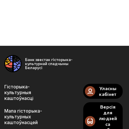
Банк звестак гісторыка-
культурнай спадчыны
Беларусі
Гісторыка-
Уласны
культурныя
кабінет
каштоўнасці
Версія
Мапа гісторыка-
для
культурных
людзей
каштоўнасцей
са