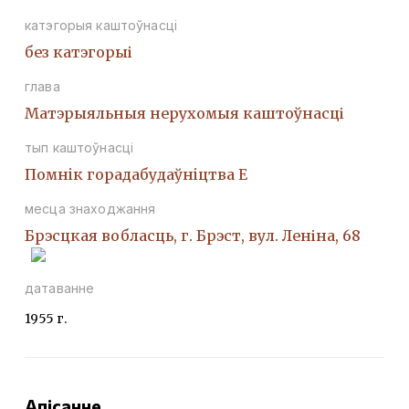
катэгорыя каштоўнасці
без катэгорыі
глава
Матэрыяльныя нерухомыя каштоўнасці
тып каштоўнасці
Помнiк горадабудаўнiцтва Е
месца знаходжання
Брэсцкая вобласць, г. Брэст, вул. Леніна, 68
датаванне
1955 г.
Апісанне