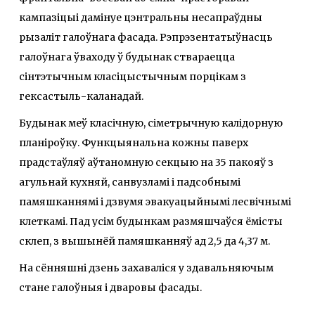
кампазіцыі дамінуе цэнтральны несапраўдны
рызаліт галоўнага фасада. Рэпрэзентатыўнасць
галоўнага ўваходу ў будынак ствараецца
сінтэтычным класіцыстычным порцікам з
гексастыль-каланадай.
Будынак меў класічную, сіметрычную калідорную
планіроўку. Функцыянальна кожны паверх
прадстаўляў аўтаномную секцыю на 35 пакояў з
агульнай кухняй, санвузламі і падсобнымі
памяшканнямі і дзвумя эвакуацыйнымі лесвічнымі
клеткамі. Пад усім будынкам размяшчаўся ёмісты
склеп, з вышынёй памяшканняў ад 2,5 да 4,37 м.
На сённяшні дзень захаваліся у здавальняючым
стане галоўныя і дваровы фасады.