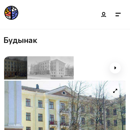
Будынак