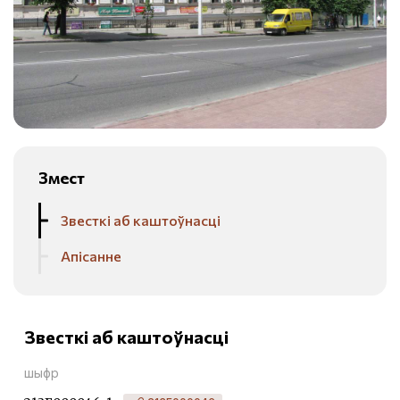
Змест
Звесткі аб каштоўнасці
Апісанне
Звесткі аб каштоўнасці
шыфр