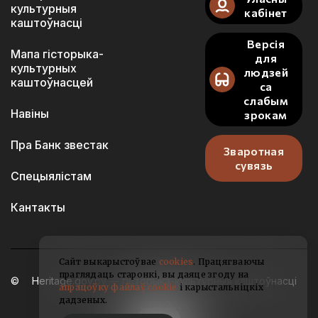
культурныя
кабінет
каштоўнасці
Версія
Мапа гісторыка-
для
культурных
людзей
каштоўнасцей
са
слабым
Навіны
зрокам
Пра Банк звестак
Зваротная
сувязь
Спецыялістам
Кантакты
Сайт выкарыстоўвае
cookies
. Працягваючы
праглядаць старонкі, вы даяце згоду на
Heritage.gov.by — гісторыка-культурныя каштоўнасці
апрацоўку файлаў cookie
і карыстальніцкіх
Беларусі
дадзеных.
2021-2026