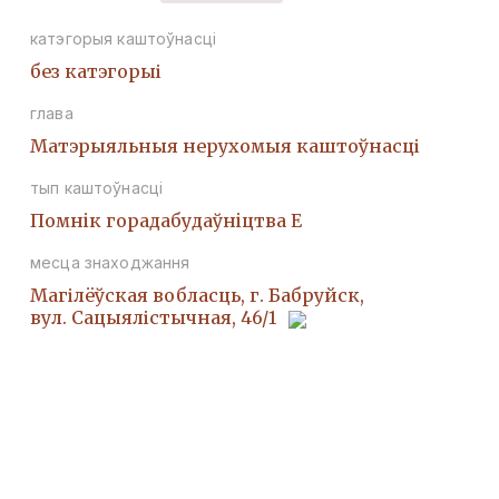
катэгорыя каштоўнасці
без катэгорыі
глава
Матэрыяльныя нерухомыя каштоўнасці
тып каштоўнасці
Помнiк горадабудаўнiцтва Е
месца знаходжання
Магілёўская вобласць, г. Бабруйск,
вул. Сацыялістычная, 46/1