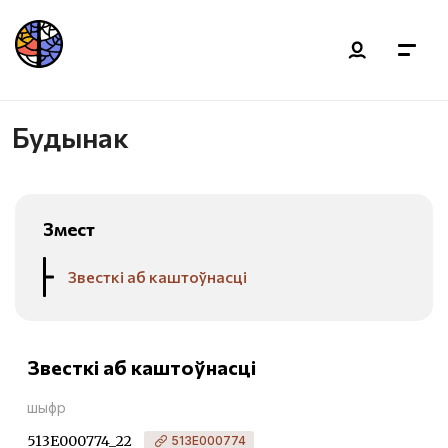
Будынак
Змест
Звесткі аб каштоўнасці
Звесткі аб каштоўнасці
шыфр
513Е000774_22
513Е000774