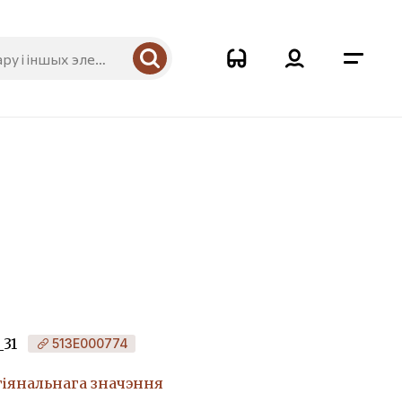
_31
513Е000774
гіянальнага значэння