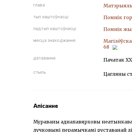
глава
Матэрыяль
тып каштоўнасці
Помнiк гор
падтып каштоўнасці
Помнiк жы
месца знаходжання
Магілёўска
68
датаванне
Пачатак ХХ
стыль
Цагляны с
Апісанне
Мураваны аднапавярховы неатынкава
лучковымі перамычкамі руставанай лі