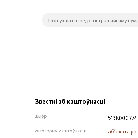
Звесткі аб каштоўнасці
шыфр
513Е000774
катэгорыя каштоўнасці
аб'екты рэ