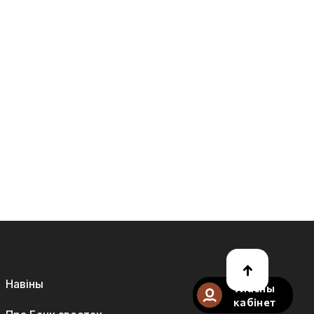
Навіны
Уласны
кабінет