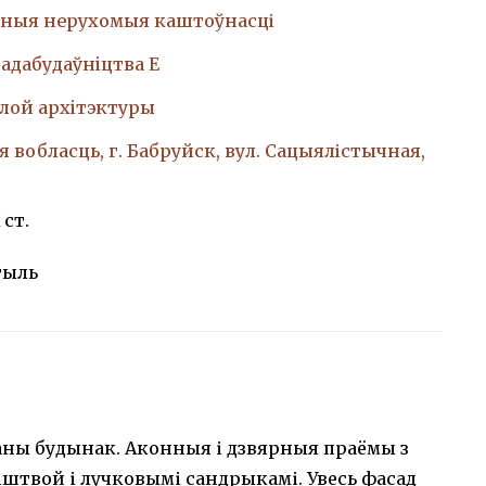
ныя нерухомыя каштоўнасці
адабудаўнiцтва Е
лой архiтэктуры
я вобласць, г. Бабруйск, вул. Сацыялістычная,
 ст.
тыль
ны будынак. Аконныя і дзвярныя праёмы з
штвой і лучковымі сандрыкамі. Увесь фасад