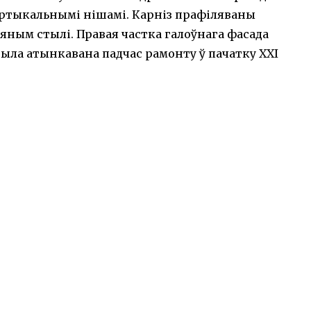
ертыкальнымі нішамі. Карніз прафіляваны
яным стылі. Правая частка галоўнага фасада
была атынкавана падчас рамонту ў пачатку ХХІ