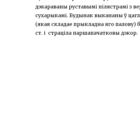
дэкараваны руставымі пілястрамі з в
сухарыкамі. Будынак выкананы ў цагл
(якая складае прыкладна яго палову) 
ст. і страціла паршапачатковы дэкор.