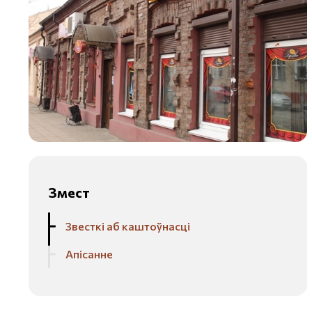
Змест
Звесткі аб каштоўнасці
Апісанне