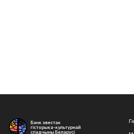
Г
Банк звестак
гісторыка-культурнай
спадчыны Беларусі