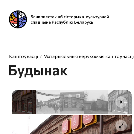
Банк звестак аб гісторыка-культурнай
спадчыне Рэспублікі Беларусь
Каштоўнасці
Матэрыяльныя нерухомыя каштоўнасці
Будынак