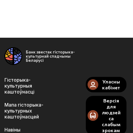
Банк звестак гісторыка-
культурнай спадчыны
Беларусі
Гісторыка-
Уласны
культурныя
кабінет
каштоўнасці
Версія
Мапа гісторыка-
для
культурных
людзей
каштоўнасцей
са
слабым
Навіны
зрокам