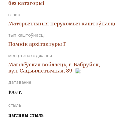
без катэгорыі
глава
Матэрыяльныя нерухомыя каштоўнасці
тып каштоўнасці
Помнiк архiтэктуры Г
месца знаходжання
Магілёўская вобласць, г. Бабруйск,
вул. Сацыялістычная, 89
датаванне
1903 г.
стыль
цагляны стыль