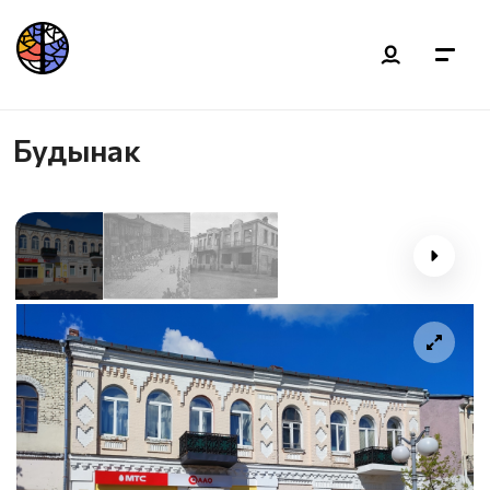
Будынак