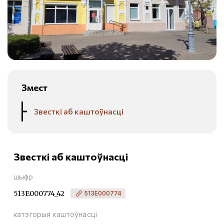
Змест
Звесткі аб каштоўнасці
Звесткі аб каштоўнасці
шыфр
513Е000774_42
513Е000774
катэгорыя каштоўнасці