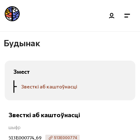
Будынак
Змест
Звесткі аб каштоўнасці
Звесткі аб каштоўнасці
шыфр
513Е000774_69
513Е000774