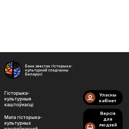
Банк звестак гісторыка-
культурнай спадчыны
Беларусі
Гісторыка-
Уласны
культурныя
кабінет
каштоўнасці
Версія
Мапа гісторыка-
для
культурных
людзей
каштоўнасцей