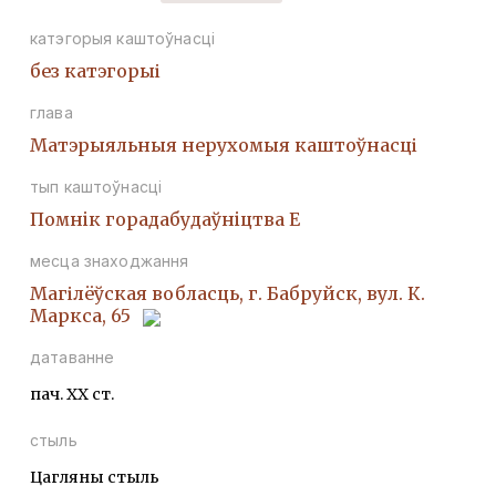
катэгорыя каштоўнасці
без катэгорыі
глава
Матэрыяльныя нерухомыя каштоўнасці
тып каштоўнасці
Помнiк горадабудаўнiцтва Е
месца знаходжання
Магілёўская вобласць, г. Бабруйск, вул. К.
Маркса, 65
датаванне
пач. ХХ ст.
стыль
Цагляны стыль