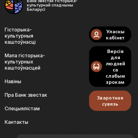
Банк звестак гісторыка-
культурнай спадчыны
Беларусі
Гісторыка-
Уласны
культурныя
кабінет
каштоўнасці
Версія
Мапа гісторыка-
для
культурных
людзей
каштоўнасцей
са
слабым
Навіны
зрокам
Пра Банк звестак
Зваротная
сувязь
Спецыялістам
Кантакты