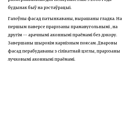
будынак быў на рэстаўрацыі.
Галоўны фасад патынкаваны, вырашаны гладка. На
першым паверсе прарэзаны прамавугольнымі , на
другім -- арачнымі аконнымі праёмамі без дэкору.
Завершаны шырокім карнізным поясам. Дваровы
фасад перабудаваны з сілікатнай цэглы, прарэзаны
лучковымі аконнымі праёмамі.