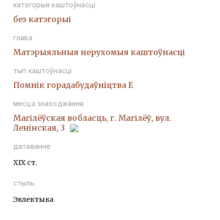
катэгорыя каштоўнасці
без катэгорыі
глава
Матэрыяльныя нерухомыя каштоўнасці
тып каштоўнасці
Помнiк горадабудаўнiцтва Е
месца знаходжання
Магілёўская вобласць, г. Магілёў, вул.
Ленінская, 3
датаванне
ХІХ ст.
стыль
Эклектыка