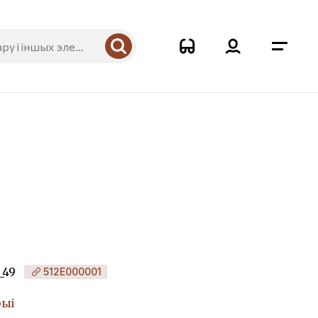
_49
512Е000001
рыі