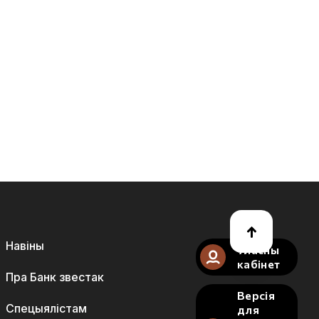
Навіны
Уласны
кабінет
Пра Банк звестак
Версія
Спецыялістам
для