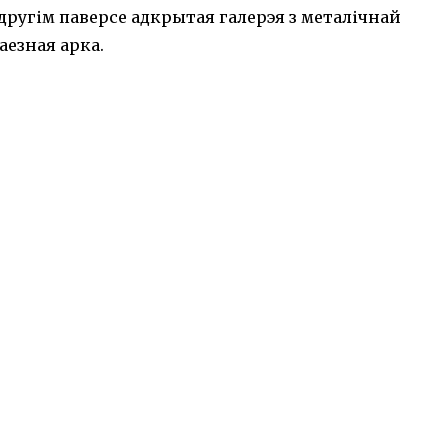
ругім паверсе адкрытая галерэя з металічнай
аезная арка.