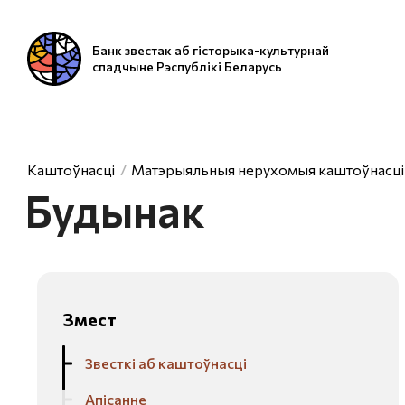
Банк звестак аб гісторыка-культурнай
спадчыне Рэспублікі Беларусь
Каштоўнасці
Матэрыяльныя нерухомыя каштоўнасці
Будынак
Змест
Звесткі аб каштоўнасці
Апісанне