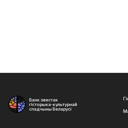
Г
Банк звестак
гісторыка-культурнай
спадчыны Беларусі
М