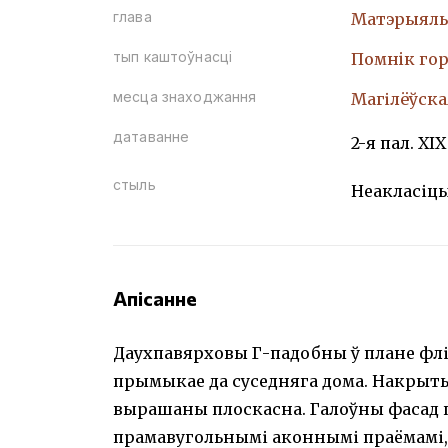
глава
Матэрыяль
тып каштоўнасці
Помнiк гор
месца знаходжання
Магілёўская
датаванне
2-я пал. XIX
стыль
Неакласіц
Апісанне
Даухпавярховы Г-падобны ў плане флі
прымыкае да суседняга дома. Накрыт
вырашаны плоскасна. Галоўны фасад 
прамавугольнымі аконнымі праёмамі, 