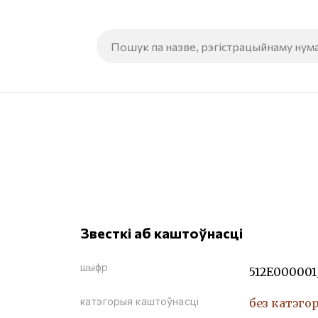
Звесткі аб каштоўнасці
шыфр
512Е000001
катэгорыя каштоўнасці
без катэго