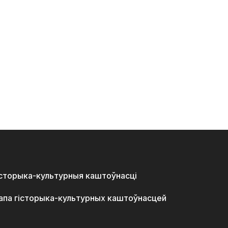
історыка-культурныя каштоўнасці
апа гісторыка-культурных каштоўнасцей