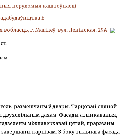
ныя нерухомыя каштоўнасці
адабудаўнiцтва Е
 вобласць, г. Магілёў, вул. Ленінская, 29А
 ст.
ызм
гель, размешчаны ў двары. Тарцовай сцяной
ы двухсхільным дахам. Фасады атынкаваныя,
падзелены міжпаверхавай цягай, прарэзаны
завершаны карнізам. З боку тыльнага фасада