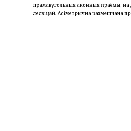
прамавугольныя аконныя праёмы, на д
лесвіцай. Асіметрычна размешчана пр