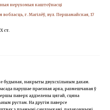
ныя нерухомыя каштоўнасці
 вобласць, г. Магілёў, вул. Першамайская, 17
X ст.
е будынак, накрыты двухсхільным дахам.
сада парушае праезная арка, размешчаная ў
ершы паверх аддзелены цягай, сцяна
ьным рустам. На другім паверсе
штвах з прамымі сандрыкамі, падаконнымі