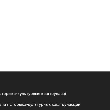
історыка-культурныя каштоўнасці
апа гісторыка-культурных каштоўнасцей