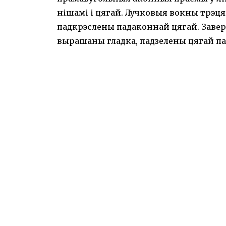
нішамі і цягай. Лучковыя вокны трэця
падкрэслены падаконнай цягай. Заве
вырашаны гладка, падзелены цягай пам