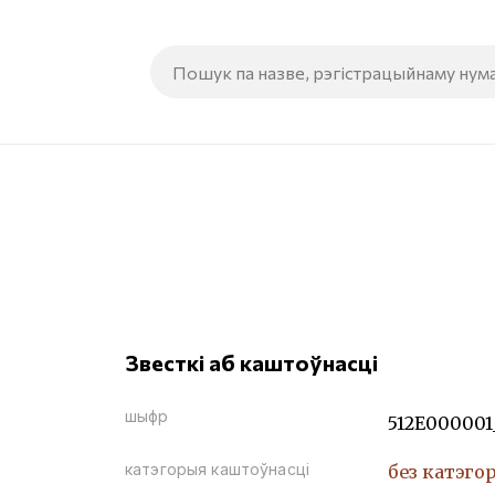
Звесткі аб каштоўнасці
шыфр
512Е000001
катэгорыя каштоўнасці
без катэго