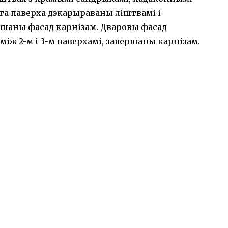
га паверха дэкарыраваны ліштвамі і
ршаны фасад карнізам. Дваровы фасад
іж 2-м і 3-м паверхамі, завершаны карнізам.