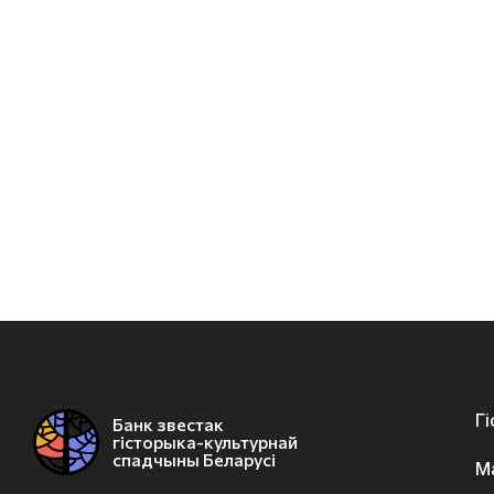
Г
Банк звестак
гісторыка-культурнай
спадчыны Беларусі
М