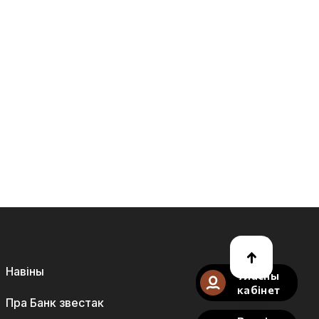
Навіны
Уласны
кабінет
Пра Банк звестак