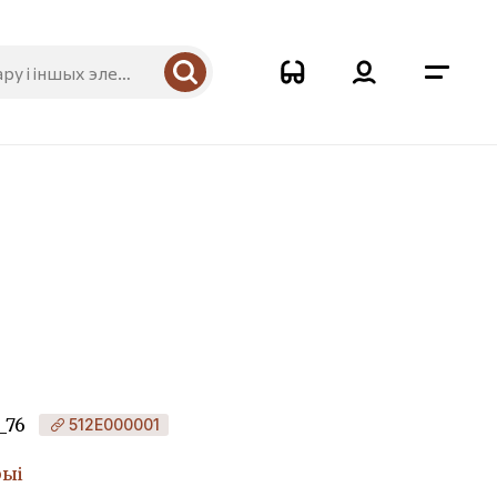
_76
512Е000001
рыі