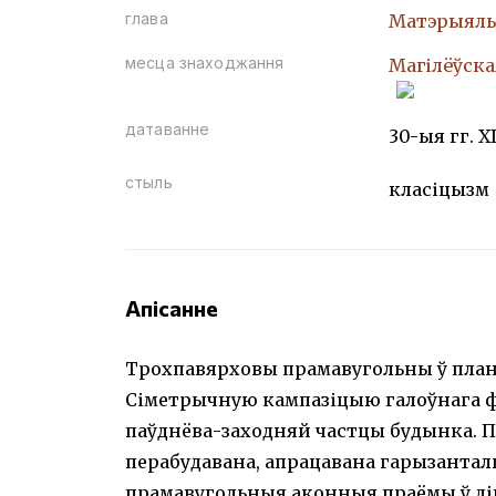
глава
Матэрыяль
месца знаходжання
Магілёўская
датаванне
30-ыя гг. XI
стыль
класіцызм
Апісанне
Трохпавярховы прамавугольны ў план
Сіметрычную кампазіцыю галоўнага фа
паўднёва-заходняй частцы будынка. П
перабудавана, апрацавана гарызантал
прамавугольныя аконныя праёмы ў лі