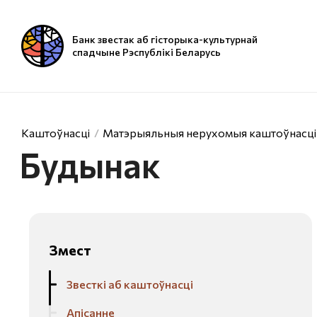
Банк звестак аб гісторыка-культурнай
спадчыне Рэспублікі Беларусь
Каштоўнасці
Матэрыяльныя нерухомыя каштоўнасці
Будынак
Змест
Звесткі аб каштоўнасці
Апісанне