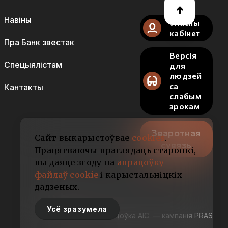
Навіны
Уласны
кабінет
Пра Банк звестак
Версія
Спецыялістам
для
людзей
са
Кантакты
слабым
зрокам
Зваротная
Сайт выкарыстоўвае
cookies
.
сувязь
Працягваючы праглядаць старонкі,
вы даяце згоду на
апрацоўку
файлаў cookie
і карыстальніцкіх
дадзеных.
Усё зразумела
Распрацоўка АІС
— кампанія PRAS