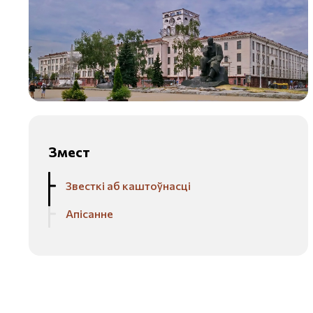
Змест
Звесткі аб каштоўнасці
Апісанне