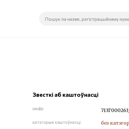
Звесткі аб каштоўнасці
шыфр
713Г000263
катэгорыя каштоўнасці
без катэго