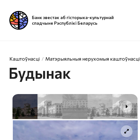
Банк звестак аб гісторыка-культурнай
спадчыне Рэспублікі Беларусь
Каштоўнасці
Матэрыяльныя нерухомыя каштоўнасці
Будынак