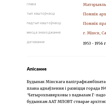
глава
Матэрыяль
тып каштоўнасці
Помнiк арх
падтып каштоўнасці
Помнiк пр
месца знаходжання
г. Мінск, С
датаванне
1953 - 1956 г
Апісанне
Будынак Мінскага паліграфкамбіната 
плана аднаўлення і развіцця горада 1946
Чатырохпавярховы з падвалам Г-падоб
будынкам ААТ МПОВТ стварае архітэк