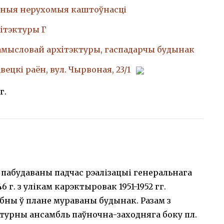
ныя нерухомыя каштоўнасці
iтэктуры Г
амысловай архiтэктуры, гаспадарчы будынак
авецкі раён, вул. Чырвоная, 23/1
г.
пабудаваны падчас рэалізацыі генеральнага
 г. з улікам карэктыровак 1951-1952 гг.
ны ў плане мураваны будынак. Разам з
турны ансамбль паўночна-заходняга боку пл.