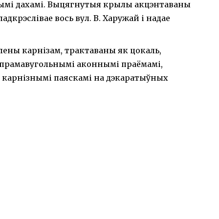
вымі дахамі. Выцягнутыя крылы акцэнтаваны
дкрэслівае вось вул. В. Харужай і надае
лены карнізам, трактаваны як цокаль,
прамавугольнымі аконнымі праёмамі,
 карнізнымі паяскамі на дэкаратыўных