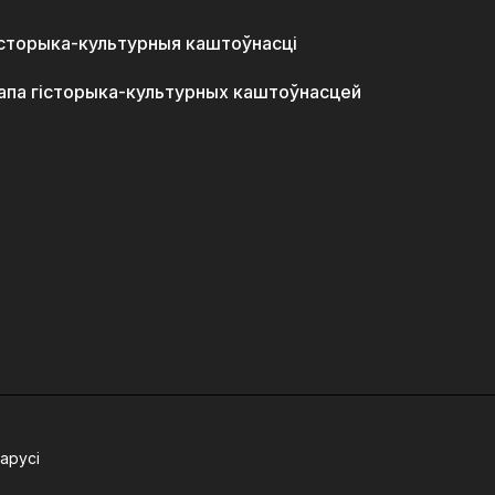
історыка-культурныя каштоўнасці
апа гісторыка-культурных каштоўнасцей
арусі