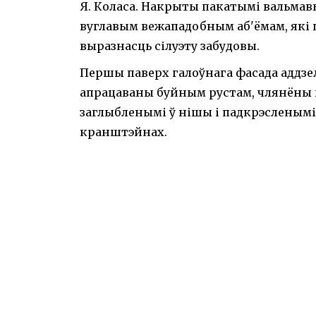
Я. Коласа. Накрыты пакатымі вальма
вуглавым вежападобным аб'ёмам, які па
выразнасць сілуэту забудовы.
Першы паверх галоўнага фасада аддзе
апрацаваны буйным рустам, члянёны 
заглыбленымі ў нішы і падкрэсленымі
кранштэйнах.