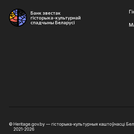
Г
Банк звестак
гісторыка-культурнай
спадчыны Беларусі
М
Heritage.gov.by — гісторыка-культурныя каштоўнасці Бел
2021-2026