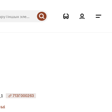
_1
713Г000263
рыі